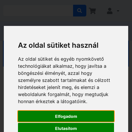
Az oldal sütiket használ
HÁZ KERT HOBBY
Hobby
Sport, kerékpár
Kerékpár computerek
Az oldal sütiket és egyéb nyomkövető
technológiákat alkalmaz, hogy javítsa a
böngészési élményét, azzal hogy
személyre szabott tartalmakat és célzott
hirdetéseket jelenít meg, és elemzi a
weboldalunk forgalmát, hogy megtudjuk
honnan érkeztek a látogatóink.
Elfogadom
Elutasítom