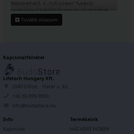
felszerelhető. A „Full screen” funkció
segítségével lehetőség van egy kiválasztott
adat teljes képernyős megjelenítésére,
Tovább olvasom
kiemelkedő leolvashatóságot biztosítva.
Cseppálló kivitel.
Funkciók
:
Pillanatnyi sebesség
Kapcsolatfelvétel
Maximális sebesség
Átlagsebesség
Napi megtett távolság
Lifetech Hungary Kft.
Összes megtett távolság
2049 Diósd, Határ u. 43.
12/24 órás időkijelzés
+36-30-999-9800
Alacsony elemtöltöttség indikátor
info@budastore.hu
Full screen (teljes képernyős mód)
Autoscan
Info
Termékeink
Automatikus ki/bekapcsolás
Cseppállóság
Kapcsolat
HÁZ KERT HOBBY