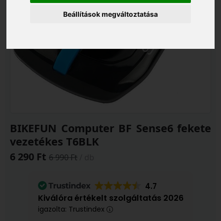
Beállítások megváltoztatása
BIKEFUN Computer BF Sense6 fekete
vezetékes T6BLK
6 290 Ft
6 990 Ft
/ db
4.7
Kiválóra értékelt szolgáltatás 2026
igazolta: Trustindex