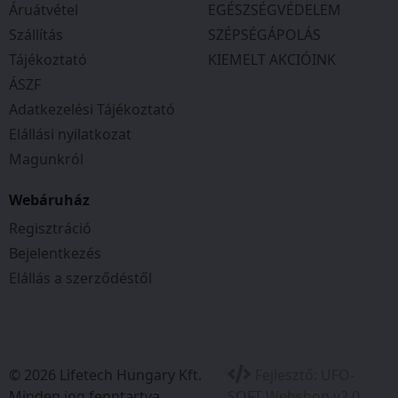
Szerszám nélküli felszerelés
Áruátvétel
EGÉSZSÉGVÉDELEM
Szállítás
SZÉPSÉGÁPOLÁS
Tájékoztató
KIEMELT AKCIÓINK
ÁSZF
Adatkezelési Tájékoztató
Elállási nyilatkozat
Magunkról
Webáruház
Regisztráció
Bejelentkezés
Elállás a szerződéstől
© 2026 Lifetech Hungary Kft.
Fejlesztő:
UFO-
Minden jog fenntartva.
SOFT Webshop v2.0