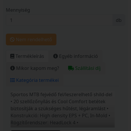
Mennyiség
db
Nem rendelhető
Termékleírás
Egyéb információ
Mikor kapom meg?
Szállítási díj
Kategória termékei
Sportos MTB fejvédő fel/leszerelhető shild-del
• 20 szellőzőnyílás és Cool Comfort betétek
biztosítják a szükséges hűtést, légáramlást •
Konstrukció: High density EPS + PC, In-Mold •
Rögzítőrendszer: HeadLock 4 •
Szellőzőnyílások: 20 • Méretek: M (55-58 cm) és