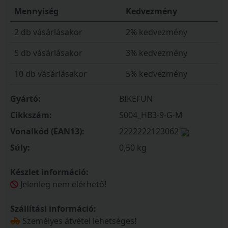
Mennyiség
Kedvezmény
2 db vásárlásakor
2% kedvezmény
5 db vásárlásakor
3% kedvezmény
10 db vásárlásakor
5% kedvezmény
Gyártó:
BIKEFUN
Cikkszám:
S004_HB3-9-G-M
Vonalkód (EAN13):
2222222123062
Súly:
0,50 kg
Készlet információ:
Jelenleg nem elérhető!
Szállítási információ:
Személyes átvétel lehetséges!