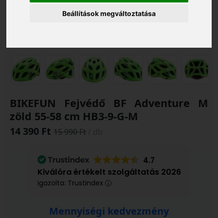
Beállítások megváltoztatása
BIKEFUN Fejvédő BF Adventure M
zöld 55-58 cm HB3-9-G-M
14 390 Ft
15 990 Ft
/ db
4.7
Kiválóra értékelt szolgáltatás 2026
igazolta: Trustindex
Mennyiségi kedvezmény