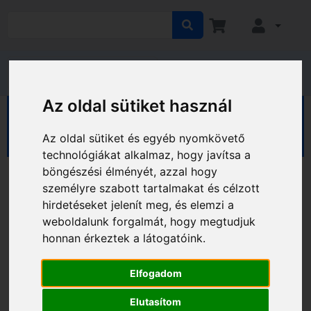
Az oldal sütiket használ
HÁZ KERT HOBBY
Hobby
Sport, kerékpár
Ruházat
Fejvédők
Az oldal sütiket és egyéb nyomkövető
technológiákat alkalmaz, hogy javítsa a
böngészési élményét, azzal hogy
személyre szabott tartalmakat és célzott
hirdetéseket jelenít meg, és elemzi a
weboldalunk forgalmát, hogy megtudjuk
honnan érkeztek a látogatóink.
Elfogadom
Elutasítom