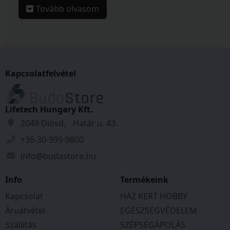
Tovább olvasom
L (58-61 cm) • Tömeg: 250 g
HB3-9-B fekete
HB3-9-G zöld
Kapcsolódó linkek:
Kapcsolatfelvétel
https://www.mozgasvilag.hu/kerekpar/hirek/bikefun-
fejvedok
Lifetech Hungary Kft.
2049 Diósd, Határ u. 43.
+36-30-999-9800
info@budastore.hu
Info
Termékeink
Kapcsolat
HÁZ KERT HOBBY
Áruátvétel
EGÉSZSÉGVÉDELEM
Szállítás
SZÉPSÉGÁPOLÁS