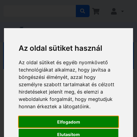
Az oldal sütiket használ
HÁZ KERT HOBBY
Hobby
Sport, kerékpár
Ruházat
Fejvédők
Az oldal sütiket és egyéb nyomkövető
technológiákat alkalmaz, hogy javítsa a
böngészési élményét, azzal hogy
személyre szabott tartalmakat és célzott
hirdetéseket jelenít meg, és elemzi a
weboldalunk forgalmát, hogy megtudjuk
honnan érkeztek a látogatóink.
Elfogadom
Elutasítom