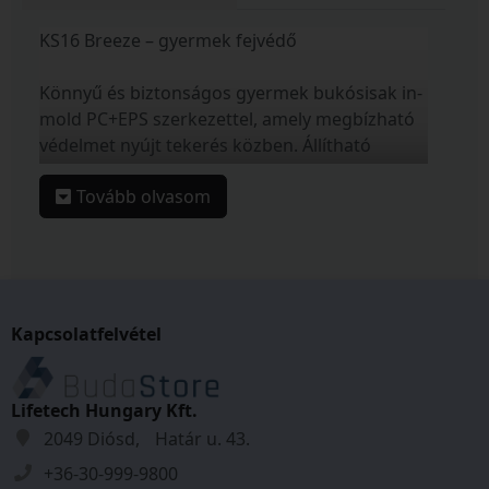
KS16 Breeze – gyermek fejvédő
Könnyű és biztonságos gyermek bukósisak in-
mold PC+EPS szerkezettel, amely megbízható
védelmet nyújt tekerés közben. Állítható
Headlock rendszerrel, napellenzővel és
Tovább olvasom
bogárhálóval felszerelve a maximális
kényelemért. CE EN1078 szabványnak
megfelelő, négy színben elérhető.
Méretek:
XS - 44-48 cm
Kapcsolatfelvétel
S - 48-52 cm
M - 52-56 cm
Lifetech Hungary Kft.
2049 Diósd, Határ u. 43.
+36-30-999-9800