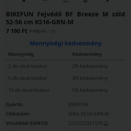
BIKEFUN Fejvédő BF Breeze M zöld
52-56 cm KS16-GRN-M
7 190 Ft
7 990 Ft
/ db
Mennyiségi kedvezmény
Mennyiség
Kedvezmény
2 db vásárlásakor
2% kedvezmény
5 db vásárlásakor
3% kedvezmény
10 db vásárlásakor
5% kedvezmény
Gyártó:
BIKEFUN
Cikkszám:
S004_KS16-GRN-M
Vonalkód (EAN13):
2222222221539