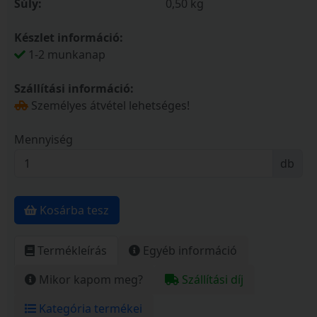
Súly:
0,50 kg
Készlet információ:
1-2 munkanap
Szállítási információ:
Személyes átvétel lehetséges!
Mennyiség
db
Kosárba tesz
Termékleírás
Egyéb információ
Mikor kapom meg?
Szállítási díj
Kategória termékei