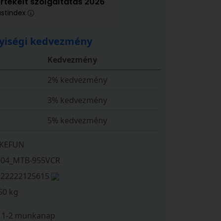
értékelt szolgáltatás 2026
ustindex
iségi kedvezmény
Kedvezmény
2% kedvezmény
3% kedvezmény
5% kedvezmény
IKEFUN
004_MTB-955VCR
222222125615
50 kg
1-2 munkanap