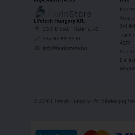
Kapcso
Áruátv
Lifetech Hungary Kft.
Szállít
2049 Diósd, Határ u. 43.
Tájéko
+36-30-999-9800
ÁSZF
info@budastore.hu
Adatke
Elállás
Magun
© 2026 Lifetech Hungary Kft. Minden jog fen