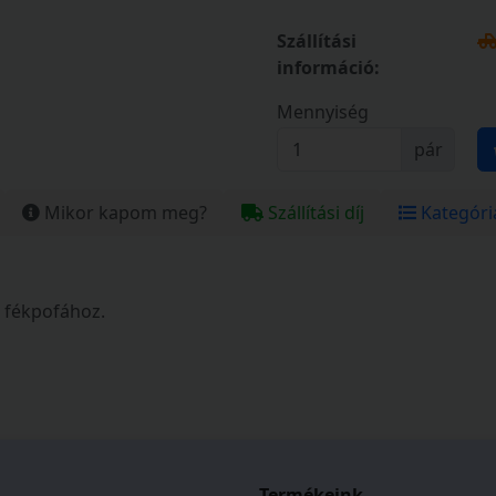
Szállítási
információ:
Mennyiség
pár
Mikor kapom meg?
Szállítási díj
Kategóri
s fékpofához.
Termékeink