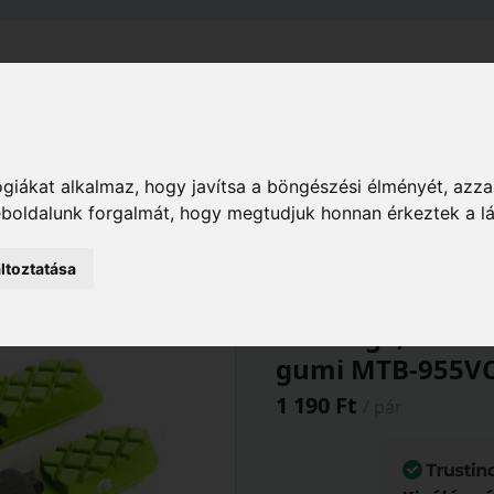
el
Szállítás
Tájékoztató
ÁSZF
Adatkezelési Tájékoz
Hobby
Sport, kerékpár
Fékek
giákat alkalmaz, hogy javítsa a böngészési élményét, azza
es cartridge, zöld/fekete/szürke (250/ctn) csak gumi MT
weboldalunk forgalmát, hogy megtudjuk honnan érkeztek a l
ltoztatása
BIKEFUN Fékbe
cartridge, zöld/
gumi MTB-955V
1 190 Ft
/ pár