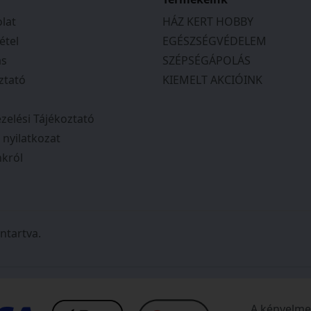
lat
HÁZ KERT HOBBY
étel
EGÉSZSÉGVÉDELEM
ás
SZÉPSÉGÁPOLÁS
ztató
KIEMELT AKCIÓINK
zelési Tájékoztató
i nyilatkozat
król
ntartva.
A kényelmes