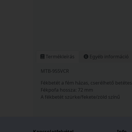
Termékleírás
Egyéb információ
MTB-955VCR
Fékbetét a fém házas, cserélhető betéte
Fékpofa hossza: 72 mm
A fékbetét szürke/fekete/zöld színű
Kapcsolatfelvétel
Info