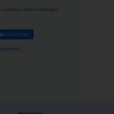
Személyes átvétel lehetséges!
Kosárba tesz
a termékei
Webáruház