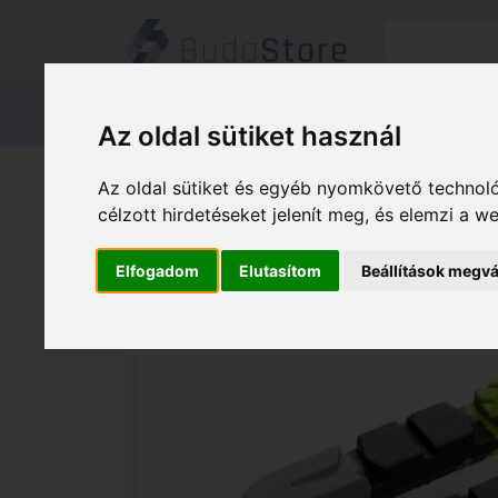
Termékeink
Kapcsolat
Áruátvét
Az oldal sütiket használ
Termékeink
HÁZ KERT HOBBY
Az oldal sütiket és egyéb nyomkövető technoló
BIKEFUN Fékbetét BF MTB 72 mm menet
célzott hirdetéseket jelenít meg, és elemzi a 
Elfogadom
Elutasítom
Beállítások megvá