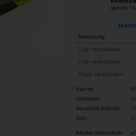
Kiválóra 
igazolta: Tr
Menny
Mennyiség
2 pár vásárlásakor
5 pár vásárlásakor
10 pár vásárlásakor
Gyártó:
B
Cikkszám:
S
Vonalkód (EAN13):
2
Súly:
0,
Készlet információ: