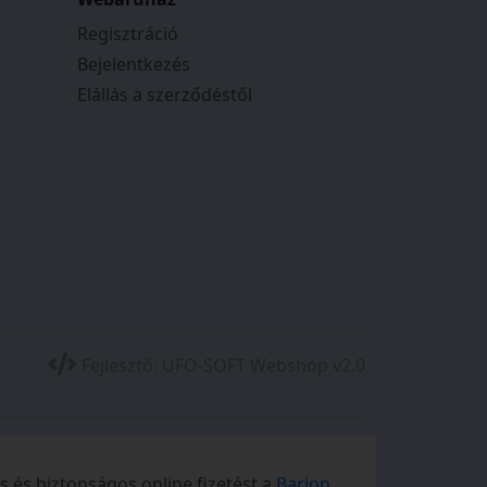
Regisztráció
Bejelentkezés
Elállás a szerződéstől
Fejlesztő:
UFO-SOFT Webshop v2.0
 és biztonságos online fizetést a
Barion