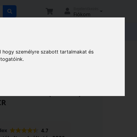
Bejelentkezés
Fiókom
tató
Elállási nyilatkozat
Magunkról
l hogy személyre szabott tartalmakat és
B-955VCR
átogatóink.
tét BF MTB 72 mm menetes
fekete/szürke (250/ctn) csak
CR
4.7