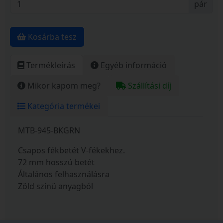
pár
Kosárba tesz
Termékleírás
Egyéb információ
Mikor kapom meg?
Szállítási díj
Kategória termékei
MTB-945-BKGRN
Csapos fékbetét V-fékekhez.
72 mm hosszú betét
Általános felhasználásra
Zöld színü anyagból