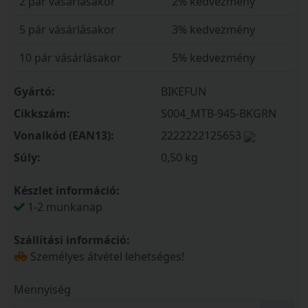
2 pár vásárlásakor
2% kedvezmény
5 pár vásárlásakor
3% kedvezmény
10 pár vásárlásakor
5% kedvezmény
Gyártó:
BIKEFUN
Cikkszám:
S004_MTB-945-BKGRN
Vonalkód (EAN13):
2222222125653
Súly:
0,50 kg
Készlet információ:
1-2 munkanap
Szállítási információ:
Személyes átvétel lehetséges!
Mennyiség