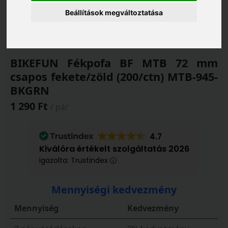
Beállítások megváltoztatása
BIKEFUN Fékpofa BF MTB 72 mm
csapos fekete/zöld (200/ctn) MTB-945-
BKGRN
1 290 Ft
/ pár
4.7
Kiválóra értékelt szolgáltatás 2026
igazolta: Trustindex
Mennyiségi kedvezmény
Mennyiség
Kedvezmény