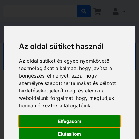
Az oldal sütiket használ
HÁZ KERT HOBBY
Hobby
Sport, kerékpár
Fékek
Az oldal sütiket és egyéb nyomkövető
technológiákat alkalmaz, hogy javítsa a
böngészési élményét, azzal hogy
személyre szabott tartalmakat és célzott
hirdetéseket jelenít meg, és elemzi a
weboldalunk forgalmát, hogy megtudjuk
honnan érkeztek a látogatóink.
Elfogadom
Elutasítom