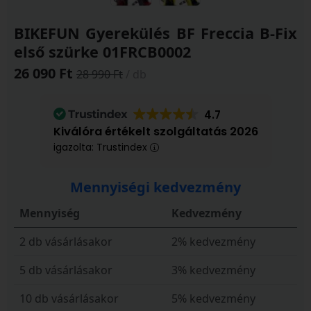
BIKEFUN Gyerekülés BF Freccia B-Fix
első szürke 01FRCB0002
26 090 Ft
28 990 Ft
/ db
4.7
Kiválóra értékelt szolgáltatás 2026
igazolta: Trustindex
Mennyiségi kedvezmény
Mennyiség
Kedvezmény
2 db vásárlásakor
2% kedvezmény
5 db vásárlásakor
3% kedvezmény
10 db vásárlásakor
5% kedvezmény