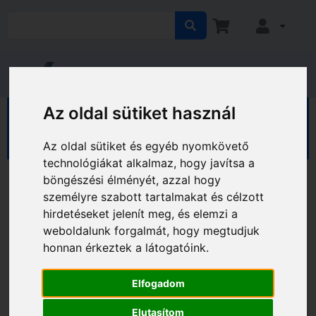
Az oldal sütiket használ
HÁZ KERT HOBBY
Hobby
Sport, kerékpár
Gyermekülések
Az oldal sütiket és egyéb nyomkövető
technológiákat alkalmaz, hogy javítsa a
böngészési élményét, azzal hogy
személyre szabott tartalmakat és célzott
hirdetéseket jelenít meg, és elemzi a
weboldalunk forgalmát, hogy megtudjuk
honnan érkeztek a látogatóink.
Elfogadom
Elutasítom