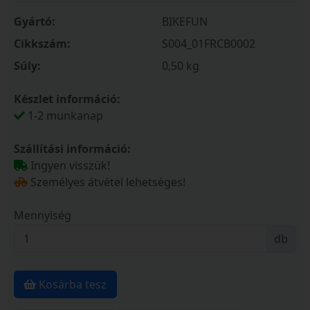
Gyártó:
BIKEFUN
Cikkszám:
S004_01FRCB0002
Súly:
0,50 kg
Készlet információ:
1-2 munkanap
Szállítási információ:
Ingyen visszük!
Személyes átvétel lehetséges!
Mennyiség
db
Kosárba tesz