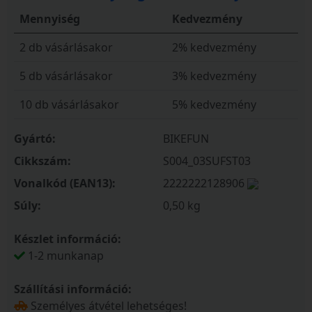
Mennyiség
Kedvezmény
2 db vásárlásakor
2% kedvezmény
5 db vásárlásakor
3% kedvezmény
10 db vásárlásakor
5% kedvezmény
Gyártó:
BIKEFUN
Cikkszám:
S004_03SUFST03
Vonalkód (EAN13):
2222222128906
Súly:
0,50 kg
Készlet információ:
1-2 munkanap
Szállítási információ:
Személyes átvétel lehetséges!