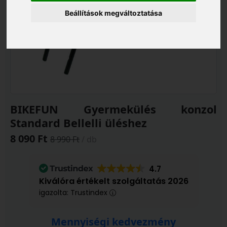
Beállítások megváltoztatása
BIKEFUN Gyermekülés konzol
Standard Bellelli üléshez
8 090 Ft
8 990 Ft
/ db
4.7
Kiválóra értékelt szolgáltatás 2026
igazolta: Trustindex
Mennyiségi kedvezmény