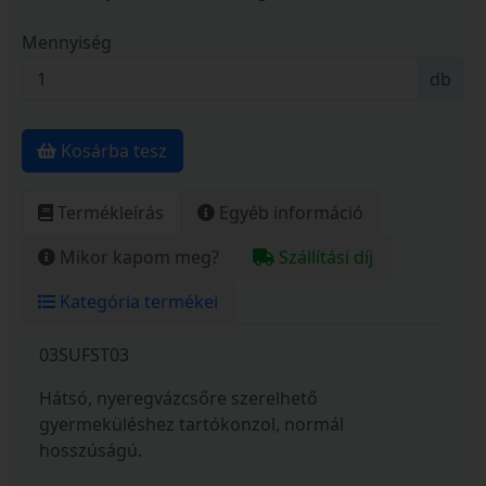
Mennyiség
db
Kosárba tesz
Termékleírás
Egyéb információ
Mikor kapom meg?
Szállítási díj
Kategória termékei
03SUFST03
Hátsó, nyeregvázcsőre szerelhető
gyermeküléshez tartókonzol, normál
hosszúságú.