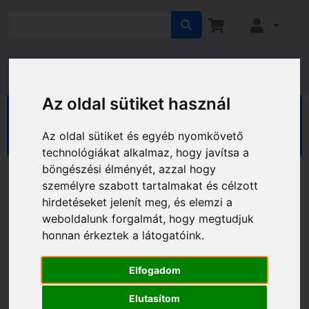
Az oldal sütiket használ
HÁZ KERT HOBBY
Hobby
Sport, kerékpár
Gyermekülések
Az oldal sütiket és egyéb nyomkövető
technológiákat alkalmaz, hogy javítsa a
böngészési élményét, azzal hogy
személyre szabott tartalmakat és célzott
hirdetéseket jelenít meg, és elemzi a
weboldalunk forgalmát, hogy megtudjuk
honnan érkeztek a látogatóink.
Elfogadom
Elutasítom