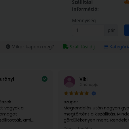
Szállítási
információ:
Mennyiség
pár
Mikor kapom meg?
Szállítási díj
Kategóri
urányi
Viki
2 hónapja
észek
szuper
t vagyok a
Megrendelés után nagyon gyo
csomagot
megtörtént a kiszállítás. Mind
zállították, ami
gördülékenyen ment. Rendelt
sen fontos volt, mert
sérülésmentesen érkezett me
Olvass tovább