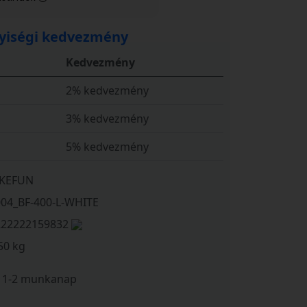
iségi kedvezmény
Kedvezmény
2% kedvezmény
3% kedvezmény
5% kedvezmény
IKEFUN
004_BF-400-L-WHITE
222222159832
50 kg
1-2 munkanap