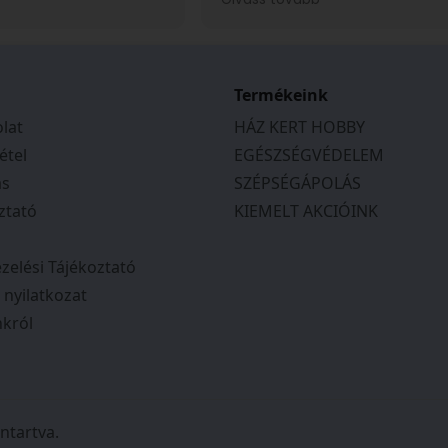
tem. Telefonon is
ajánlani tudom.
a kapcsolatot, és
ek, segítőkészek
tás várható
tos tájékoztatást
Termékeink
en a megbeszéltek
lat
HÁZ KERT HOBBY
 Csak ajánlani tudom
étel
EGÉSZSÉGVÉDELEM
ás
SZÉPSÉGÁPOLÁS
ztató
KIEMELT AKCIÓINK
zelési Tájékoztató
i nyilatkozat
król
ntartva.