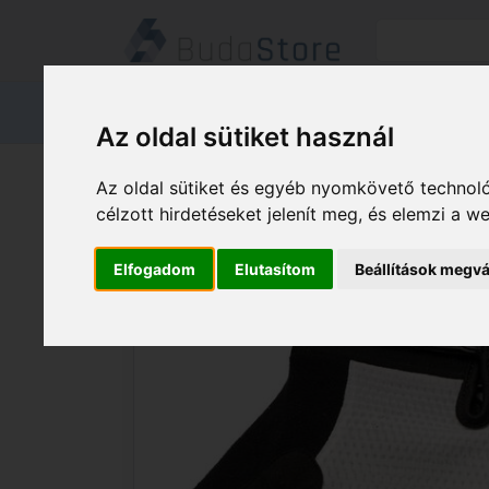
Termékeink
Kapcsolat
Áruátvét
Az oldal sütiket használ
Termékeink
HÁZ KERT HOBBY
Az oldal sütiket és egyéb nyomkövető technoló
BIKEFUN Kesztyű BF hosszú AirZone L 
célzott hirdetéseket jelenít meg, és elemzi a 
Elfogadom
Elutasítom
Beállítások megvá