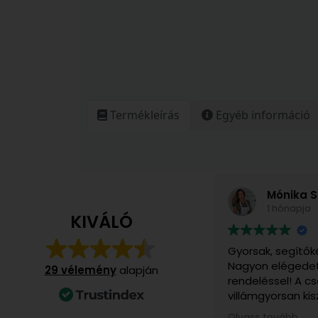
Termékleírás
Egyéb információ
Mónika S
1 hónapja
KIVÁLÓ
Gyorsak, segítők
Nagyon elégedet
29 vélemény
alapján
rendeléssel! A 
villámgyorsan kis
számomra különö
Olvass tovább