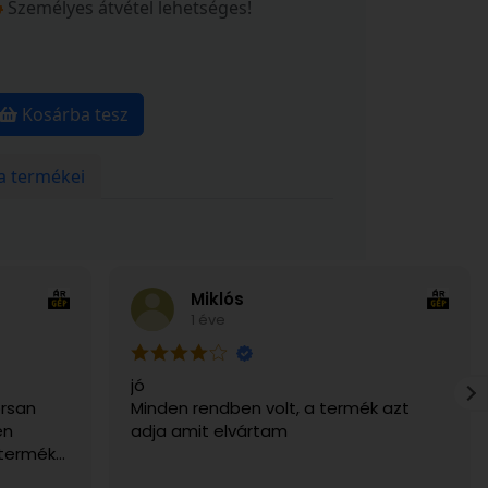
Személyes átvétel lehetséges!
Kosárba tesz
a termékei
Miklós
1 éve
jó
rsan
Minden rendben volt, a termék azt
en
adja amit elvártam
 termék
g. Csak