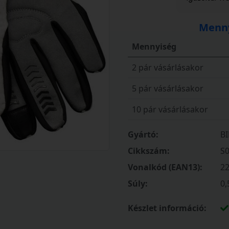
Menny
Mennyiség
2 pár vásárlásakor
5 pár vásárlásakor
10 pár vásárlásakor
Gyártó:
B
Cikkszám:
S
Vonalkód (EAN13):
2
Súly:
0,
Készlet információ: