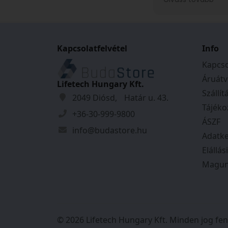
ajándékba rendel
felvettem velük 
rendkívül kedves
voltak. A kiszállí
Kapcsolatfelvétel
időpontjáról pon
Info
kaptam, és mind
Kapcso
szerint történt.
Áruátv
őket!
Lifetech Hungary Kft.
Szállít
2049 Diósd, Határ u. 43.
Tájéko
+36-30-999-9800
ÁSZF
info@budastore.hu
Adatke
Elállás
Magun
© 2026 Lifetech Hungary Kft. Minden jog fen