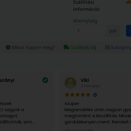
Szállítási
információ:
Mennyiség
pár
Mikor kapom meg?
Szállítási díj
Kategóri
urányi
Viki
2 hónapja
észek
szuper
t vagyok a
Megrendelés után nagyon gyo
csomagot
megtörtént a kiszállítás. Mind
zállították, ami
gördülékenyen ment. Rendelt
sen fontos volt, mert
sérülésmentesen érkezett me
Olvass tovább