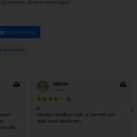
Személyes átvétel lehetséges!
Kosárba tesz
a termékei
Miklós
1 éve
jó
rsan
Minden rendben volt, a termék azt
en
adja amit elvártam
 termék
g. Csak