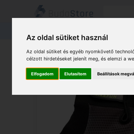
Termékeink
Kapcsolat
Áruátvét
Az oldal sütiket használ
Termékeink
HÁZ KERT HOBBY
Az oldal sütiket és egyéb nyomkövető technoló
BIKEFUN Kesztyű BF hosszú AirZone X
célzott hirdetéseket jelenít meg, és elemzi a 
Elfogadom
Elutasítom
Beállítások megvá