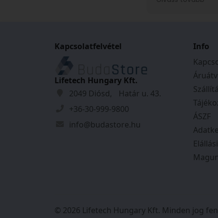
ajándékba rendel
felvettem velük 
rendkívül kedves
voltak. A kiszállí
Kapcsolatfelvétel
időpontjáról pon
Info
kaptam, és mind
Kapcso
szerint történt.
Áruátv
őket!
Lifetech Hungary Kft.
Szállít
2049 Diósd, Határ u. 43.
Tájéko
+36-30-999-9800
ÁSZF
info@budastore.hu
Adatke
Elállás
Magun
© 2026 Lifetech Hungary Kft. Minden jog fen