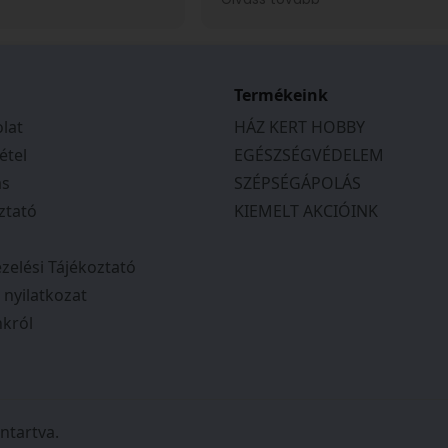
tem. Telefonon is
ajánlani tudom.
a kapcsolatot, és
ek, segítőkészek
tás várható
tos tájékoztatást
Termékeink
en a megbeszéltek
lat
HÁZ KERT HOBBY
 Csak ajánlani tudom
étel
EGÉSZSÉGVÉDELEM
ás
SZÉPSÉGÁPOLÁS
ztató
KIEMELT AKCIÓINK
zelési Tájékoztató
i nyilatkozat
król
ntartva.