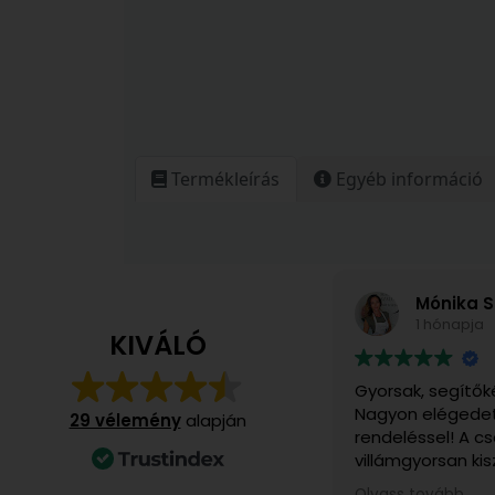
Termékleírás
Egyéb információ
Mónika S
1 hónapja
KIVÁLÓ
Gyorsak, segítők
Nagyon elégedet
29 vélemény
alapján
rendeléssel! A 
villámgyorsan kis
számomra különö
Olvass tovább