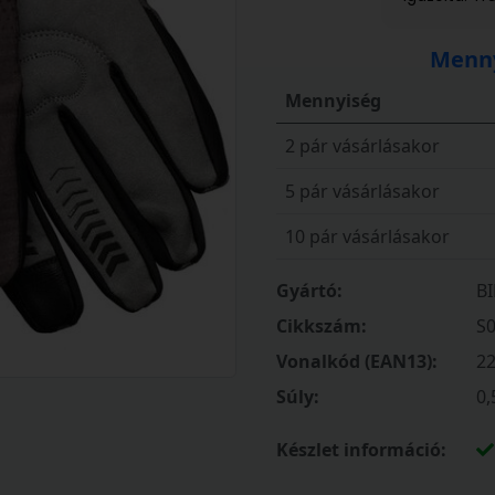
Menny
Mennyiség
2 pár vásárlásakor
5 pár vásárlásakor
10 pár vásárlásakor
Gyártó:
B
Cikkszám:
S
Vonalkód (EAN13):
2
Súly:
0,
Készlet információ: