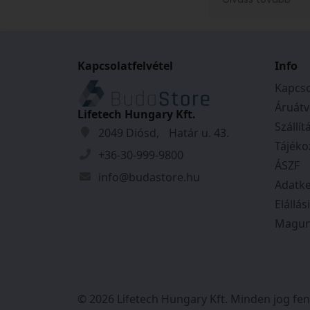
ajándékba rendel
felvettem velük 
rendkívül kedves
voltak. A kiszállí
Kapcsolatfelvétel
időpontjáról pon
Info
kaptam, és mind
Kapcso
szerint történt.
Áruátv
őket!
Lifetech Hungary Kft.
Szállít
2049 Diósd, Határ u. 43.
Tájéko
+36-30-999-9800
ÁSZF
info@budastore.hu
Adatke
Elállás
Magun
© 2026 Lifetech Hungary Kft. Minden jog fen