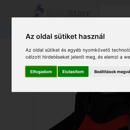
Termékeink
Kapcsolat
Áruátvét
Az oldal sütiket használ
Termékeink
HÁZ KERT HOBBY
Az oldal sütiket és egyéb nyomkövető technoló
BIKEFUN Kesztyű BF hosszú Controll S
célzott hirdetéseket jelenít meg, és elemzi a 
Elfogadom
Elutasítom
Beállítások megvá