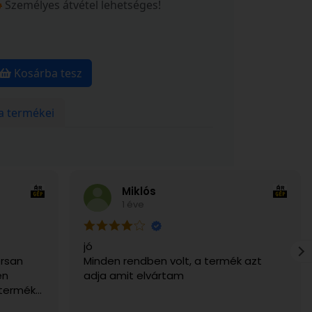
Személyes átvétel lehetséges!
Kosárba tesz
a termékei
Miklós
1 éve
jó
rsan
Minden rendben volt, a termék azt
en
adja amit elvártam
 termék
g. Csak