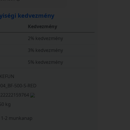
iségi kedvezmény
Kedvezmény
2% kedvezmény
3% kedvezmény
5% kedvezmény
IKEFUN
004_BF-500-S-RED
222222159764
50 kg
1-2 munkanap