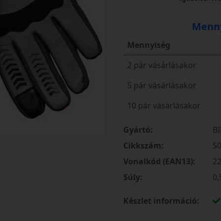
Menny
Mennyiség
2 pár vásárlásakor
5 pár vásárlásakor
10 pár vásárlásakor
Gyártó:
B
Cikkszám:
S
Vonalkód (EAN13):
2
Súly:
0,
Készlet információ: