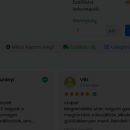
Szállítási
információ:
Mennyiség
pár
Mikor kapom meg?
Szállítási díj
Kategóri
urányi
Viki
2 hónapja
észek
szuper
t vagyok a
Megrendelés után nagyon gyo
csomagot
megtörtént a kiszállítás. Mind
zállították, ami
gördülékenyen ment. Rendelt
sen fontos volt, mert
sérülésmentesen érkezett me
Olvass tovább