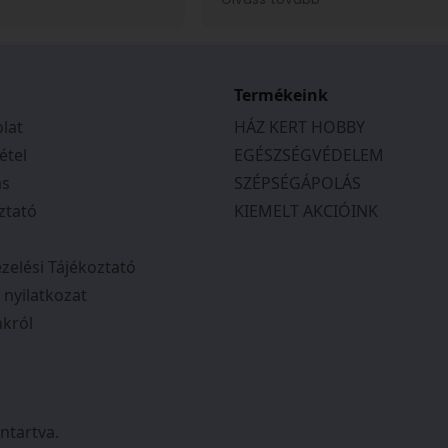
tem. Telefonon is
ajánlani tudom.
a kapcsolatot, és
ek, segítőkészek
tás várható
tos tájékoztatást
Termékeink
en a megbeszéltek
lat
HÁZ KERT HOBBY
 Csak ajánlani tudom
étel
EGÉSZSÉGVÉDELEM
ás
SZÉPSÉGÁPOLÁS
ztató
KIEMELT AKCIÓINK
zelési Tájékoztató
i nyilatkozat
król
ntartva.