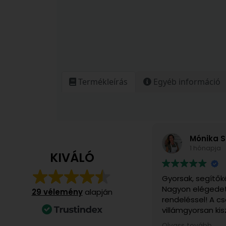
Termékleírás
Egyéb információ
Mónika S
1 hónapja
KIVÁLÓ
Gyorsak, segítők
Nagyon elégedet
29 vélemény
alapján
rendeléssel! A 
villámgyorsan kis
számomra különö
Olvass tovább