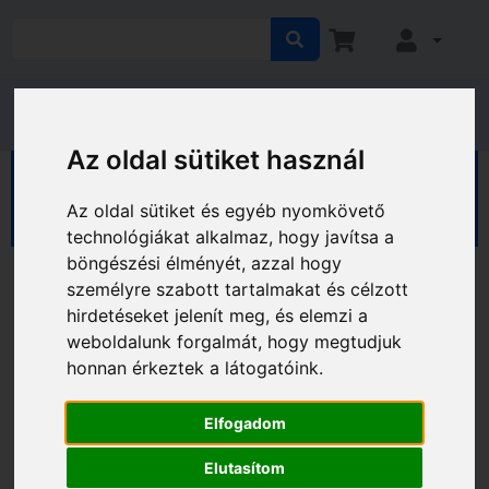
Az oldal sütiket használ
HÁZ KERT HOBBY
Hobby
Sport, kerékpár
Ruházat
Kesztyűk
Az oldal sütiket és egyéb nyomkövető
technológiákat alkalmaz, hogy javítsa a
böngészési élményét, azzal hogy
személyre szabott tartalmakat és célzott
hirdetéseket jelenít meg, és elemzi a
weboldalunk forgalmát, hogy megtudjuk
honnan érkeztek a látogatóink.
Elfogadom
Elutasítom