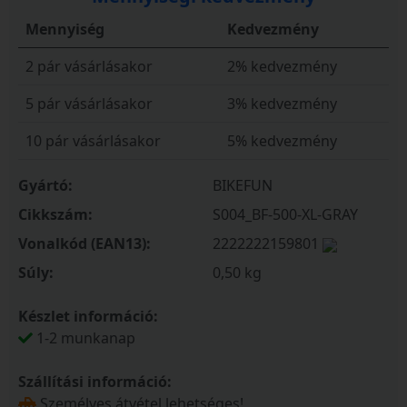
Mennyiség
Kedvezmény
2 pár vásárlásakor
2% kedvezmény
5 pár vásárlásakor
3% kedvezmény
10 pár vásárlásakor
5% kedvezmény
Gyártó:
BIKEFUN
Cikkszám:
S004_BF-500-XL-GRAY
Vonalkód (EAN13):
2222222159801
Súly:
0,50 kg
Készlet információ:
1-2 munkanap
Szállítási információ:
Személyes átvétel lehetséges!