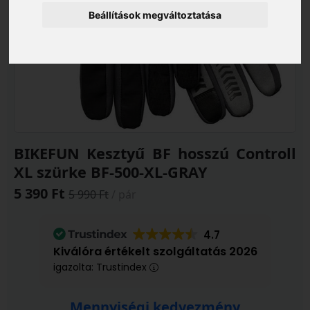
Beállítások megváltoztatása
BIKEFUN Kesztyű BF hosszú Controll
XL szürke BF-500-XL-GRAY
5 390 Ft
5 990 Ft
/ pár
4.7
Kiválóra értékelt szolgáltatás 2026
igazolta: Trustindex
Mennyiségi kedvezmény