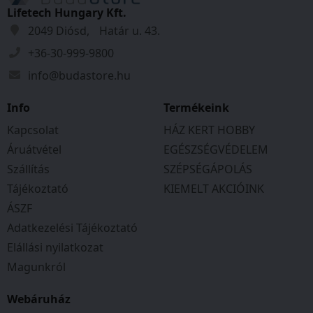
illeszkedő kivitelt – a minőséget a világszerte
Lifetech Hungary Kft.
elismert ELITE cég garantálja. A könnyedén
2049 Diósd, Határ u. 43.
összenyomható, rugalmas test és a nagy
+36-30-999-9800
áteresztő-képességű szelep segíti a gyors
hidratálást, széles nyílása pedig megkönnyíti a
info@budastore.hu
tisztítást.
Info
Termékeink
Kapcsolat
HÁZ KERT HOBBY
Áruátvétel
EGÉSZSÉGVÉDELEM
Szállítás
SZÉPSÉGÁPOLÁS
Tájékoztató
KIEMELT AKCIÓINK
ÁSZF
Adatkezelési Tájékoztató
Elállási nyilatkozat
Magunkról
Webáruház