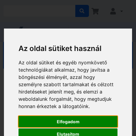
Az oldal sütiket használ
HÁZ KERT HOBBY
Hobby
Sport, kerékpár
Kulacsok
Az oldal sütiket és egyéb nyomkövető
technológiákat alkalmaz, hogy javítsa a
böngészési élményét, azzal hogy
személyre szabott tartalmakat és célzott
hirdetéseket jelenít meg, és elemzi a
weboldalunk forgalmát, hogy megtudjuk
honnan érkeztek a látogatóink.
Elfogadom
Elutasítom