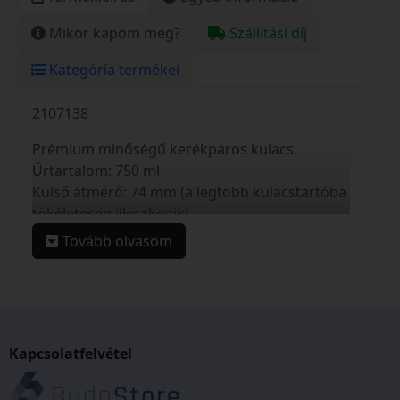
Mikor kapom meg?
Szállítási díj
Kategória termékei
2107138
Prémium minőségű kerékpáros kulacs.
Űrtartalom: 750 ml
Külső átmérő: 74 mm (a legtöbb kulacstartóba
tökéletesen illeszkedik)
Alapanyag: BPA-mentes polipropilén (szelep:
Tovább olvasom
TPE)
Tömeg: 96 g
Maximális folyadék hőmérséklet: 40 C
Minden bringázás nélkülözhetetlen kelléke egy
jó minőségű kulacs. A BikeFun választékában
Kapcsolatfelvétel
két méretben és 7 különböző színből
választhatod ki a stílusodhoz leginkább