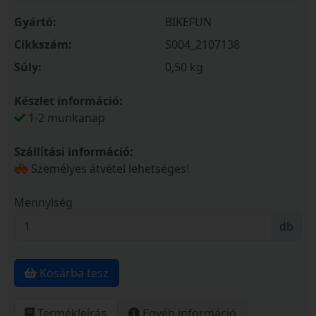
Gyártó:
BIKEFUN
Cikkszám:
S004_2107138
Súly:
0,50 kg
Készlet információ:
1-2 munkanap
Szállítási információ:
Személyes átvétel lehetséges!
Mennyiség
db
Kosárba tesz
Termékleírás
Egyéb információ