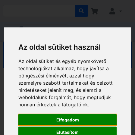
Az oldal sütiket használ
HÁZ KERT HOBBY
Ház
Kaputechnika
Postaládák
Műanyag postaládák
Az oldal sütiket és egyéb nyomkövető
technológiákat alkalmaz, hogy javítsa a
böngészési élményét, azzal hogy
személyre szabott tartalmakat és célzott
hirdetéseket jelenít meg, és elemzi a
weboldalunk forgalmát, hogy megtudjuk
honnan érkeztek a látogatóink.
Elfogadom
Elutasítom