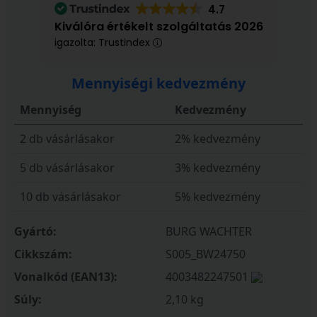
4.7
Kiválóra értékelt szolgáltatás 2026
igazolta: Trustindex
Mennyiségi kedvezmény
Mennyiség
Kedvezmény
2 db vásárlásakor
2% kedvezmény
5 db vásárlásakor
3% kedvezmény
10 db vásárlásakor
5% kedvezmény
Gyártó:
BURG WACHTER
Cikkszám:
S005_BW24750
Vonalkód (EAN13):
4003482247501
Súly:
2,10 kg