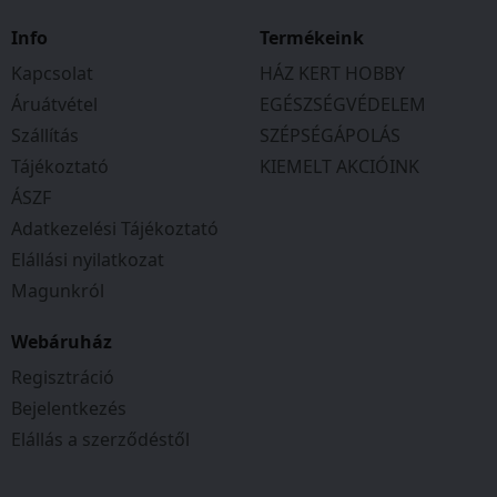
Tulajdonságok
Info
Termékeink
Magasság:
375
mm
Kapcsolat
HÁZ KERT HOBBY
Szélesség:
384
mm
Áruátvétel
EGÉSZSÉGVÉDELEM
Mélység:
145
mm
Szállítás
SZÉPSÉGÁPOLÁS
Ajtó magasság:
32
mm
Tájékoztató
KIEMELT AKCIÓINK
Ajtó szélesség:
360
mm
ÁSZF
Anyag:
Műanyag
Adatkezelési Tájékoztató
Szín:
Ezüst
Elállási nyilatkozat
Tömeg:
2,1
kg
Magunkról
Webáruház
Regisztráció
Bejelentkezés
Elállás a szerződéstől