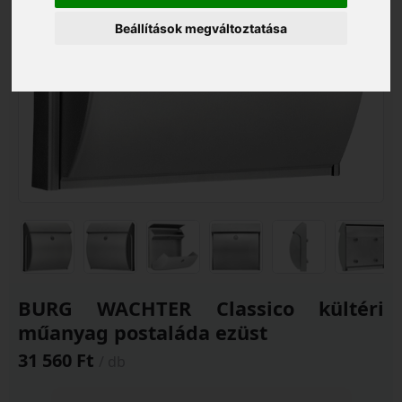
Beállítások megváltoztatása
BURG WACHTER Classico kültéri
műanyag postaláda ezüst
31 560 Ft
/ db