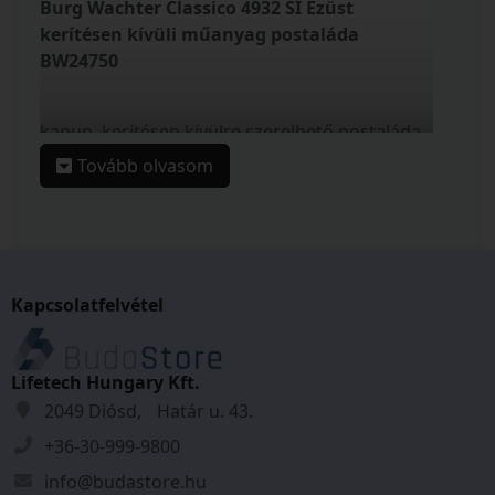
Burg Wachter Classico 4932 SI Ezüst
kerítésen kívüli műanyag postaláda
BW24750
kapun, kerítésen kívülre szerelhető postaláda
anyaga masszív UV álló műanyag
Tovább olvasom
extrém időjárásálló kivitel
lágy vonalvezetésű kültéri postaláda
felső bedobónyílás felhajtható tetővel
biztonságos ürítés érdekében
nyitáshatárolóval ellátott lefelé nyíló ajtóval
Kapcsolatfelvétel
EN 13724 szabványnak megfelelő
levélszekrény
krómozott postaláda zár
Lifetech Hungary Kft.
kettő darab kulccsal
2049 Diósd, Határ u. 43.
fehér vagy ezüst színben
+36-30-999-9800
rögzítő csavarokkal
info@budastore.hu