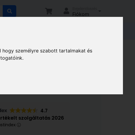
Bejelentkezés
Fiókom
tató
Elállási nyilatkozat
Magunkról
er érzékelők
Gáz CO érzékelők
l hogy személyre szabott tartalmakat és
átogatóink.
áz érzékelő 112267
4.7
értékelt szolgáltatás 2026
ustindex