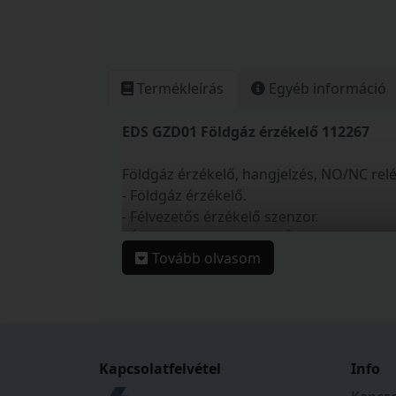
Termékleírás
Egyéb információ
EDS GZD01 Földgáz érzékelő 112267
Földgáz érzékelő, hangjelzés, NO/NC relé
- Földgáz érzékelő.
- Félvezetős érzékelő szenzor.
2
- Érzékelési terület: 50 m
.
Tovább olvasom
- Érzékelő élettartama: normál használat 
- Relés (NO/NC) riasztás kimenet.
- Kimenet kiterhelhetősége: 12 V/1 A.
- Piezzo hangjelző.
- Hangnyomás: 85 dB.
- LED-es állapotjelzés.
Kapcsolatfelvétel
Info
- Érzékelési idő: 45 ns.