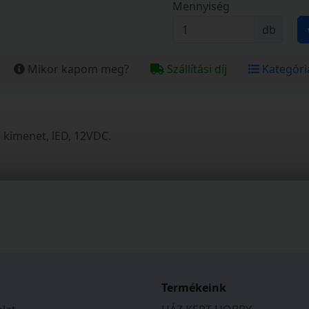
Mennyiség
db
Mikor kapom meg?
Szállítási díj
Kategóri
 kimenet, lED, 12VDC.
esetén 10 év.
Termékeink