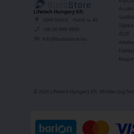
Kapcso
- Válaszidő: kisebb, mint 10 ns.
Áruátv
- Műanyag ABS készülékház.
Lifetech Hungary Kft.
Szállít
- IPX2D védelem.
2049 Diósd, Határ u. 43.
- Tápfeszültség: 12 VDC.
Tájéko
+36-30-999-9800
- Teljesítményigény: 2.5 W.
ÁSZF
info@budastore.hu
- Működési hőmérséklet: -10°C - + 50°C.
Adatke
- Működési páratartalom: maximum 95%
Elállás
- Méret: 143 mm x 83 mm x 30 mm.
Magun
- Tömeg: 85 g.
- 2 év garancia!
© 2026 Lifetech Hungary Kft. Minden jog fen