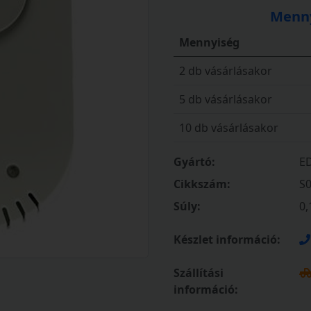
Menny
Mennyiség
2 db vásárlásakor
5 db vásárlásakor
10 db vásárlásakor
Gyártó:
E
Cikkszám:
S
Súly:
0,
Készlet információ:
Szállítási
információ: