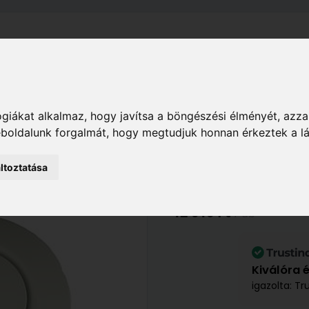
el
Szállítás
Tájékoztató
ÁSZF
Adatkezelési Tájékoz
Ház
Biztonságtechnikai eszközök
Riasztórendsz
giákat alkalmaz, hogy javítsa a böngészési élményét, azza
weboldalunk forgalmát, hogy megtudjuk honnan érkeztek a l
ltoztatása
EDS GZD01 Földg
12 010 Ft
/ db
Kiválóra 
igazolta: Tr