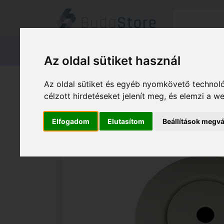
Termékeink
Kapcsolat
Áruátvét
Az oldal sütiket használ
Termékeink
HÁZ KERT HOBBY
Az oldal sütiket és egyéb nyomkövető technoló
EDS GZD01 Földgáz érzékelő 112267
célzott hirdetéseket jelenít meg, és elemzi a 
Elfogadom
Elutasítom
Beállítások megvá