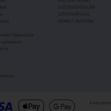
lat
HÁZ KERT HOBBY
étel
EGÉSZSÉGVÉDELEM
ás
SZÉPSÉGÁPOLÁS
ztató
KIEMELT AKCIÓINK
zelési Tájékoztató
.
i nyilatkozat
król
ntartva.
A kényelmes