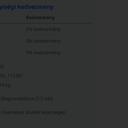
iségi kedvezmény
Kedvezmény
2% kedvezmény
3% kedvezmény
5% kedvezmény
DS
003_112267
10 kg
Megrendelésre (2-5 hét)
Személyes átvétel lehetséges!