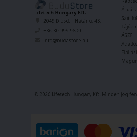
Kapcso
Áruátv
Lifetech Hungary Kft.
Szállít
2049 Diósd, Határ u. 43.
Tájéko
+36-30-999-9800
ÁSZF
info@budastore.hu
Adatke
Elállás
Magun
© 2026 Lifetech Hungary Kft. Minden jog fen