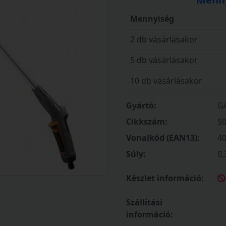
Mennyiség
2 db vásárlásakor
5 db vásárlásakor
10 db vásárlásakor
Gyártó:
G
Cikkszám:
S
Vonalkód (EAN13):
4
Súly:
0,
Készlet információ:
Szállítási
információ: