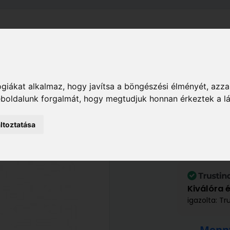
el
Szállítás
Tájékoztató
ÁSZF
Adatkezelési Tájékoz
Kert
Öntözéstechnika
Locsoló fejek
GARDENA
giákat alkalmaz, hogy javítsa a böngészési élményét, azza
weboldalunk forgalmát, hogy megtudjuk honnan érkeztek a l
ltoztatása
GARDENA Comfor
14 200 Ft
/ db
Kiválóra 
igazolta: Tr
Menny