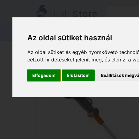
Termékeink
Kapcsolat
Áruátvét
Az oldal sütiket használ
Termékeink
HÁZ KERT HOBBY
Az oldal sütiket és egyéb nyomkövető technoló
célzott hirdetéseket jelenít meg, és elemzi a 
Elfogadom
Elutasítom
Beállítások megvá