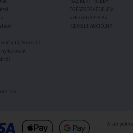
lat
HÁZ KERT HOBBY
étel
EGÉSZSÉGVÉDELEM
ás
SZÉPSÉGÁPOLÁS
ztató
KIEMELT AKCIÓINK
zelési Tájékoztató
i nyilatkozat
król
ntartva.
A kényelmes