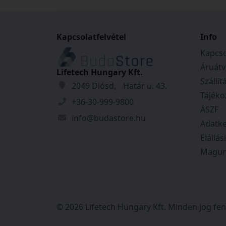
Kapcsolatfelvétel
Info
Kapcso
Áruátv
Lifetech Hungary Kft.
Szállít
2049 Diósd, Határ u. 43.
Tájéko
+36-30-999-9800
ÁSZF
info@budastore.hu
Adatke
Elállás
Magun
© 2026 Lifetech Hungary Kft. Minden jog fen