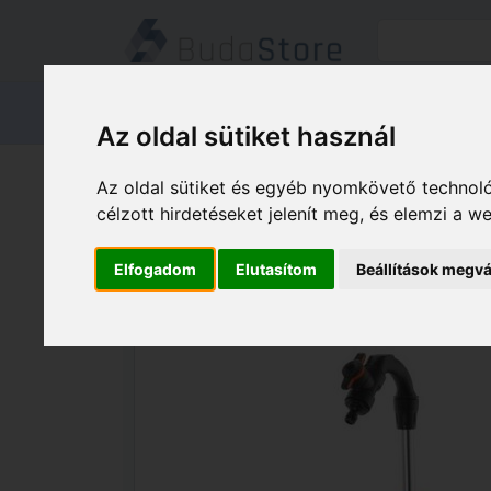
Termékeink
Kapcsolat
Áruátvét
Az oldal sütiket használ
Termékeink
HÁZ KERT HOBBY
Az oldal sütiket és egyéb nyomkövető technoló
GARDENA Hordóürítő szivattyú 4000/1
célzott hirdetéseket jelenít meg, és elemzi a 
Elfogadom
Elutasítom
Beállítások megvá