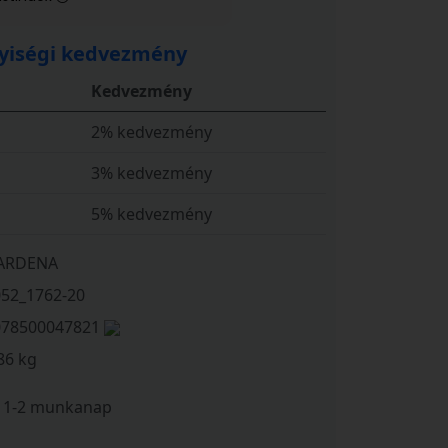
iségi kedvezmény
Kedvezmény
2% kedvezmény
3% kedvezmény
5% kedvezmény
ARDENA
052_1762-20
078500047821
86 kg
1-2 munkanap