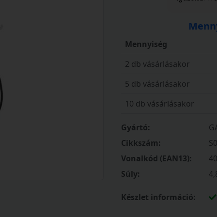
Menny
Mennyiség
2 db vásárlásakor
5 db vásárlásakor
10 db vásárlásakor
Gyártó:
G
Cikkszám:
S
Vonalkód (EAN13):
4
Súly:
4,
Készlet információ: