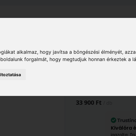
el
Szállítás
Tájékoztató
ÁSZF
Adatkezelési Tájékoz
Kert
Öntözéstechnika
Vízkezelő eszközök
Ho
giákat alkalmaz, hogy javítsa a böngészési élményét, azza
 1762-20
weboldalunk forgalmát, hogy megtudjuk honnan érkeztek a l
ltoztatása
GARDENA Hordó
1762-20
33 900 Ft
/ db
Kiválóra 
igazolta: Tr