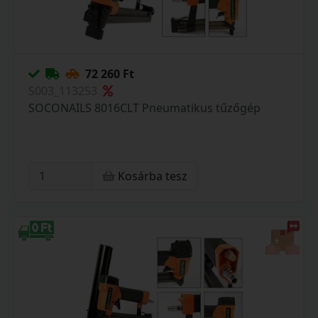
72 260 Ft
S003_113253
SOCONAILS 8016CLT Pneumatikus tűzőgép
Kosárba tesz