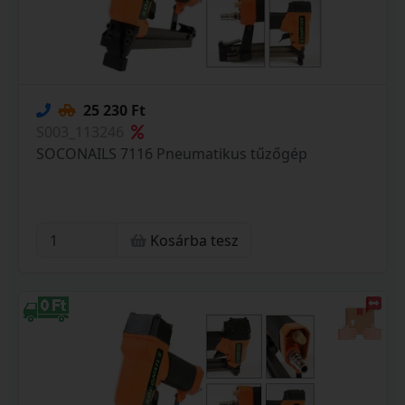
25 230 Ft
S003_113246
SOCONAILS 7116 Pneumatikus tűzőgép
Kosárba tesz