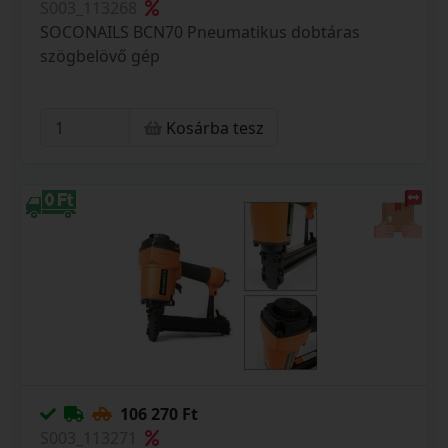
S003_113268
SOCONAILS BCN70 Pneumatikus dobtáras
szögbelövő gép
Kosárba tesz
106 270 Ft
S003_113271