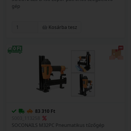
gép
Kosárba tesz
83 310 Ft
S003_113258
SOCONAILS M32PC Pneumatikus tűzőgép