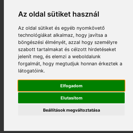
Az oldal sütiket használ
Az oldal sütiket és egyéb nyomkövető
technológiákat alkalmaz, hogy javítsa a
böngészési élményét, azzal hogy személyre
szabott tartalmakat és célzott hirdetéseket
jelenít meg, és elemzi a weboldalunk
forgalmát, hogy megtudjuk honnan érkeztek a
látogatóink.
19 990 Ft
S052_7906100744
Elfogadom
Scheppach Pneumatikus tűzőgép/szögbelövő 2
az 1-ben - 7906100744
Elutasítom
Beállítások megváltoztatása
Nem rendelhető