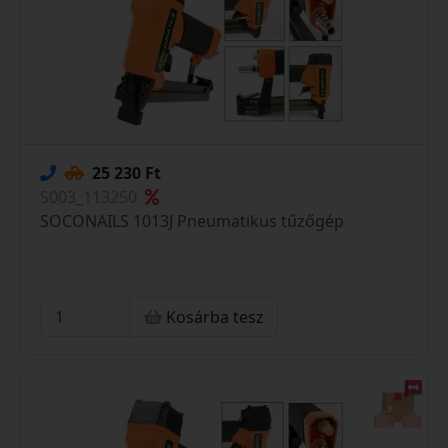
25 230 Ft
S003_113250
SOCONAILS 1013J Pneumatikus tűzőgép
Kosárba tesz