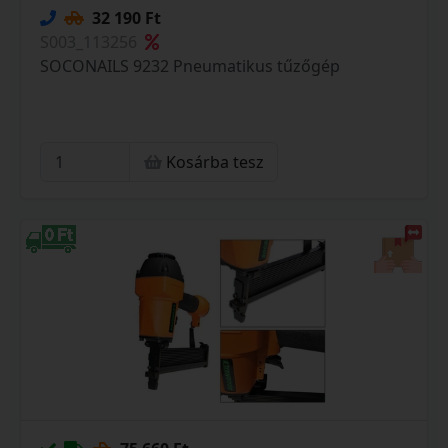
32 190 Ft
S003_113256
SOCONAILS 9232 Pneumatikus tűzőgép
Kosárba tesz