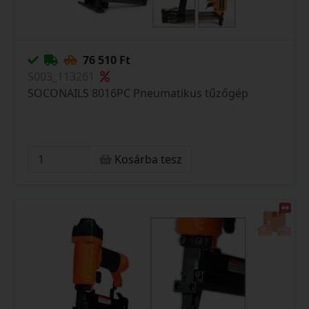
76 510 Ft
S003_113261
SOCONAILS 8016PC Pneumatikus tűzőgép
Kosárba tesz