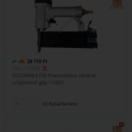
28 710 Ft
S003_115801
SOCONAILS F50 Pneumatikus síktáras
szögbelövő gép 115801
Kosárba tesz