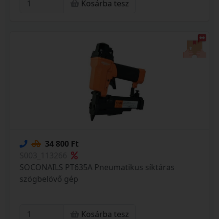
Kosárba tesz
34 800 Ft
S003_113266
SOCONAILS PT635A Pneumatikus síktáras
szögbelövő gép
Kosárba tesz