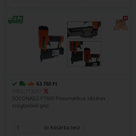
63 760 Ft
S003_113267
SOCONAILS PT650 Pneumatikus síktáras
szögbelövő gép
Kosárba tesz