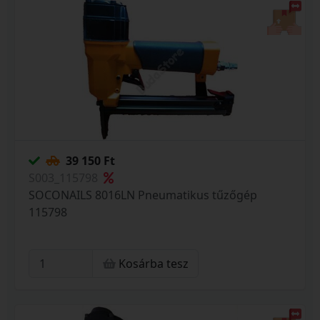
39 150 Ft
S003_115798
SOCONAILS 8016LN Pneumatikus tűzőgép
115798
Kosárba tesz