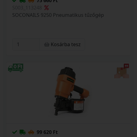
75 660 Ft
S003_113248
SOCONAILS 9250 Pneumatikus tűzőgép
Kosárba tesz
99 620 Ft