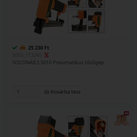
25 230 Ft
S003_113245
SOCONAILS 5016 Pneumatikus tűzőgép
Kosárba tesz