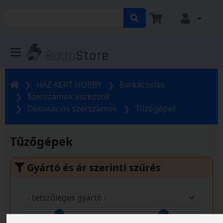
HÁZ KERT HOBBY
Barkácsolás
Szerszámok eszközök
Dekorációs szerszámok
Tűzőgépek
Tűzőgépek
Gyártó és ár szerinti szűrés