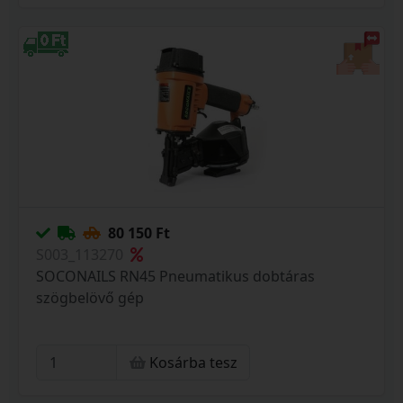
80 150 Ft
S003_113270
SOCONAILS RN45 Pneumatikus dobtáras
szögbelövő gép
Kosárba tesz