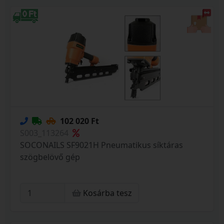
102 020 Ft
S003_113264
SOCONAILS SF9021H Pneumatikus síktáras
szögbelövő gép
Kosárba tesz