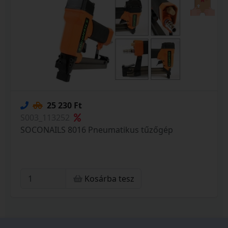
25 230 Ft
S003_113252
SOCONAILS 8016 Pneumatikus tűzőgép
Kosárba tesz