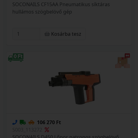
SOCONAILS CF15AA Pneumatikus síktáras
hullámos szögbelövő gép
Kosárba tesz
106 270 Ft
S003_113272
SOCONAILS D450 Lőpor patronos szögbelövő