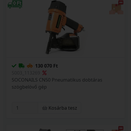
130 070 Ft
S003_113269
SOCONAILS CN50 Pneumatikus dobtáras
szögbelövő gép
Kosárba tesz