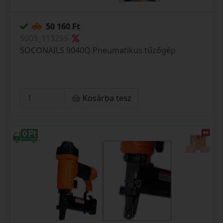
50 160 Ft
S003_113255
SOCONAILS 9040Q Pneumatikus tűzőgép
Kosárba tesz