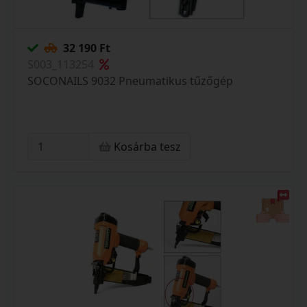
32 190 Ft
S003_113254
SOCONAILS 9032 Pneumatikus tűzőgép
Kosárba tesz