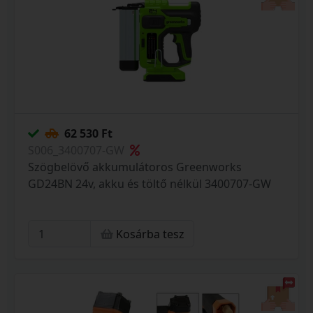
62 530 Ft
S006_3400707-GW
Szögbelövő akkumulátoros Greenworks
GD24BN 24v, akku és töltő nélkül 3400707-GW
Kosárba tesz