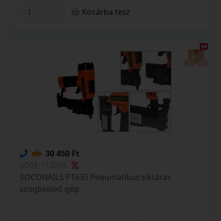
Kosárba tesz
30 450 Ft
S003_113265
SOCONAILS PT635 Pneumatikus síktáras
szögbelövő gép