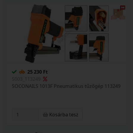
25 230 Ft
S003_113249
SOCONAILS 1013F Pneumatikus tűzőgép 113249
Kosárba tesz