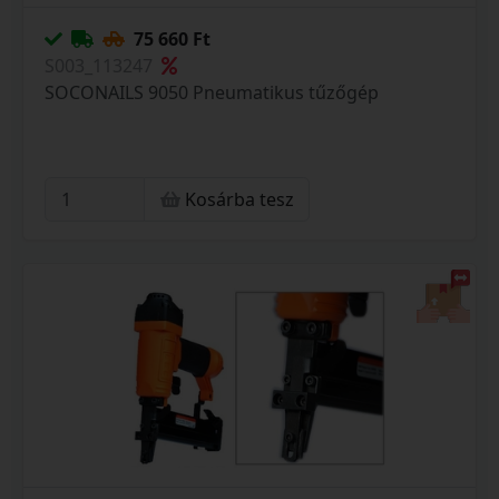
75 660 Ft
S003_113247
SOCONAILS 9050 Pneumatikus tűzőgép
Kosárba tesz