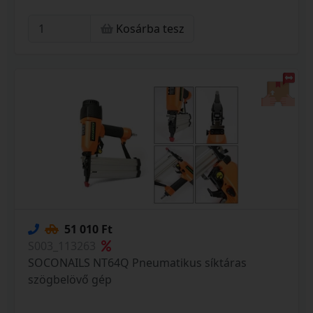
Kosárba tesz
51 010 Ft
S003_113263
SOCONAILS NT64Q Pneumatikus síktáras
szögbelövő gép