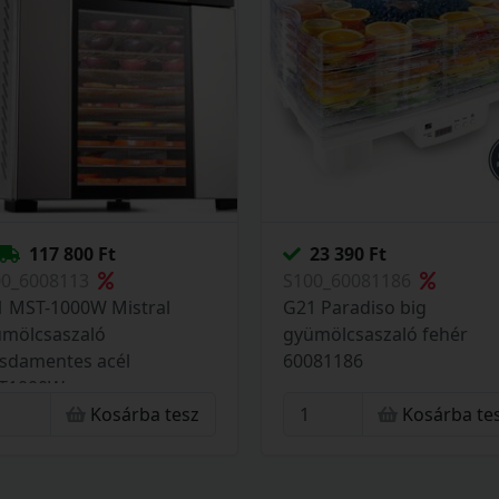
117 800 Ft
23 390 Ft
00_6008113
S100_60081186
 MST-1000W Mistral
G21 Paradiso big
ümölcsaszaló
gyümölcsaszaló fehér
sdamentes acél
60081186
T1000W
Kosárba tesz
Kosárba te