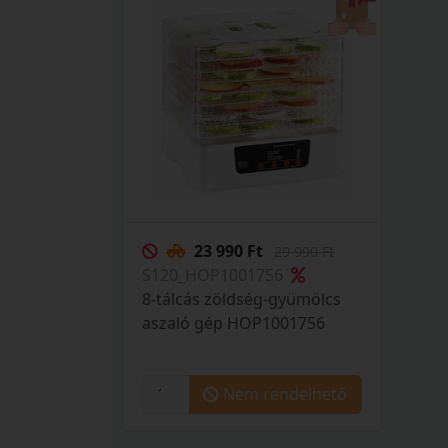
23 990 Ft
29 990 Ft
S120_HOP1001756
8-tálcás zöldség-gyümölcs
aszaló gép HOP1001756
Nem rendelhető