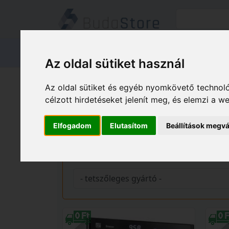
Termékeink
Kapcsolat
Áruátvét
Az oldal sütiket használ
Termékeink
HÁZ KERT HOBBY
Az oldal sütiket és egyéb nyomkövető technoló
célzott hirdetéseket jelenít meg, és elemzi a 
Gyümölcsaszalók
Elfogadom
Elutasítom
Beállítások megvá
Gyártó és ár szerinti szűrés