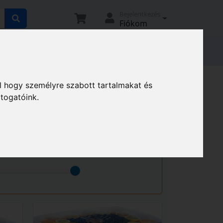
Bejelentkezés
Fiókom
tató
Elállási nyilatkozat
Magunkról
Gyümölcsaszalók
l hogy személyre szabott tartalmakat és
átogatóink.