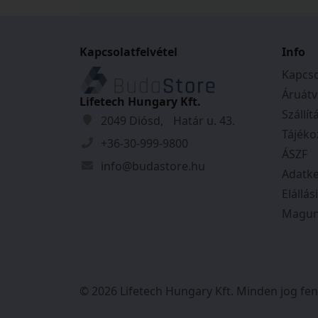
Kapcsolatfelvétel
Info
Kapcso
Áruátv
Lifetech Hungary Kft.
Szállít
2049 Diósd, Határ u. 43.
Tájéko
+36-30-999-9800
ÁSZF
info@budastore.hu
Adatke
Elállás
Magun
© 2026 Lifetech Hungary Kft. Minden jog fen