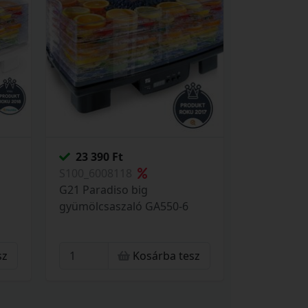
23 390 Ft
S100_6008118
G21 Paradiso big
gyümölcsaszaló GA550-6
sz
Kosárba tesz