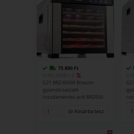
75 890 Ft
S100_6008112
S1
G21 BRZ-650W Breezer
G21
gyümölcsaszaló
gy
rozsdamentes acél BRZ650
roz
MS
Kosárba tesz