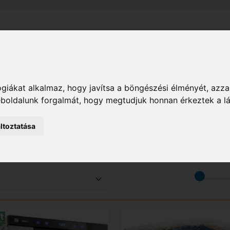
el
Szállítás
Tájékoztató
ÁSZF
Adatkezelési Tájékoz
Ház
Háztartási eszközök
Konyhai eszközök
giákat alkalmaz, hogy javítsa a böngészési élményét, azza
weboldalunk forgalmát, hogy megtudjuk honnan érkeztek a l
ltoztatása