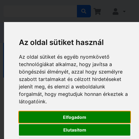
Az oldal sütiket használ
HÁZ KERT HOBBY
Ház
Az oldal sütiket és egyéb nyomkövető
Háztartási eszközök
Konyhai eszközök
technológiákat alkalmaz, hogy javítsa a
Víztisztítók
böngészési élményét, azzal hogy személyre
szabott tartalmakat és célzott hirdetéseket
Víztisztítók
jelenít meg, és elemzi a weboldalunk
forgalmát, hogy megtudjuk honnan érkeztek a
látogatóink.
Gyártó és ár szerinti szűrés
Elfogadom
Elutasítom