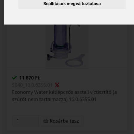
Beállítások megváltoztatása
11 670 Ft
S040_16.0.6355.01
Economy Water kétlépcsős asztali víztisztító (a
szűrőt nem tartalmazza) 16.0.6355.01
Kosárba tesz