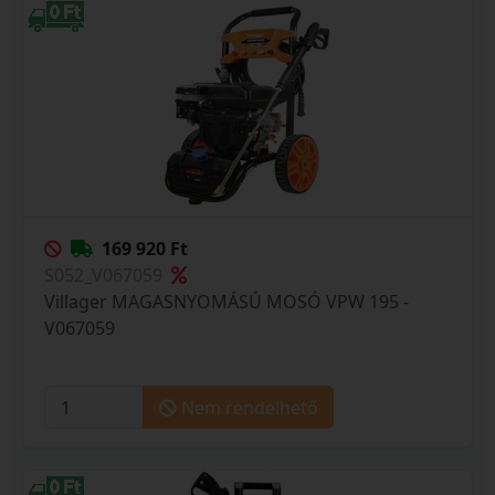
169 920 Ft
S052_V067059
Villager MAGASNYOMÁSÚ MOSÓ VPW 195 -
V067059
Nem rendelhető