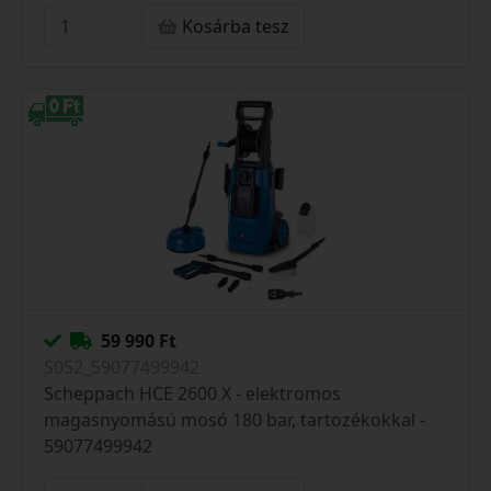
Kosárba tesz
59 990 Ft
S052_59077499942
Scheppach HCE 2600 X - elektromos
magasnyomású mosó 180 bar, tartozékokkal -
59077499942