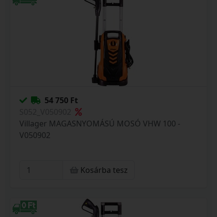
54 750 Ft
S052_V050902
Villager MAGASNYOMÁSÚ MOSÓ VHW 100 -
V050902
Kosárba tesz