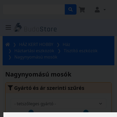
HÁZ KERT HOBBY
Ház
Háztartási eszközök
Tisztító eszközök
Nagynyomású mosók
Nagynyomású mosók
Gyártó és ár szerinti szűrés