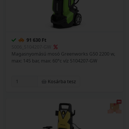
91 630 Ft
S006_5104207-GW
Magasnyomású mosó Greenworks G50 2200 w,
max: 145 bar, max: 60°c víz 5104207-GW
Kosárba tesz