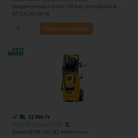
magasnyomású mosó 130 bar, tartozékokkal -
EP25A2401067B
Nem rendelhető
52 990 Ft
S052_EP25A2401068B
Riwall REPW 155 SET elektromos