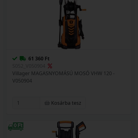
61 360 Ft
S052_V050904
Villager MAGASNYOMÁSÚ MOSÓ VHW 120 -
V050904
Kosárba tesz