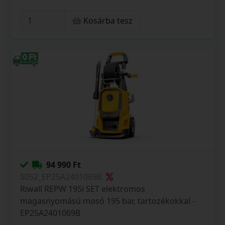
Kosárba tesz
94 990 Ft
S052_EP25A2401069B
Riwall REPW 195i SET elektromos
magasnyomású mosó 195 bar, tartozékokkal -
EP25A2401069B