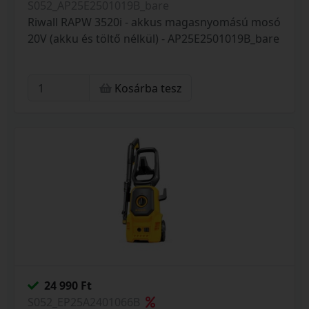
S052_AP25E2501019B_bare
Riwall RAPW 3520i - akkus magasnyomású mosó
20V (akku és töltő nélkül) - AP25E2501019B_bare
Kosárba tesz
24 990 Ft
S052_EP25A2401066B