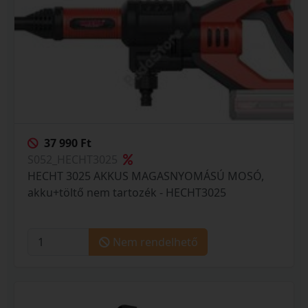
37 990 Ft
S052_HECHT3025
HECHT 3025 AKKUS MAGASNYOMÁSÚ MOSÓ,
akku+töltő nem tartozék - HECHT3025
Nem rendelhető