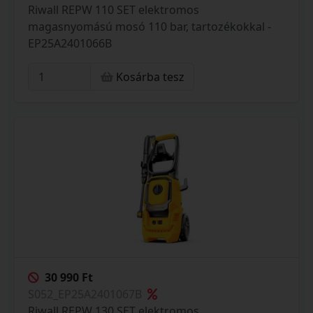
Riwall REPW 110 SET elektromos
magasnyomású mosó 110 bar, tartozékokkal -
EP25A2401066B
Kosárba tesz
30 990 Ft
S052_EP25A2401067B
Riwall REPW 130 SET elektromos