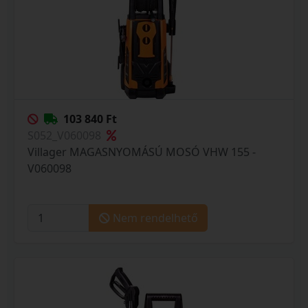
103 840 Ft
S052_V060098
Villager MAGASNYOMÁSÚ MOSÓ VHW 155 -
V060098
Nem rendelhető