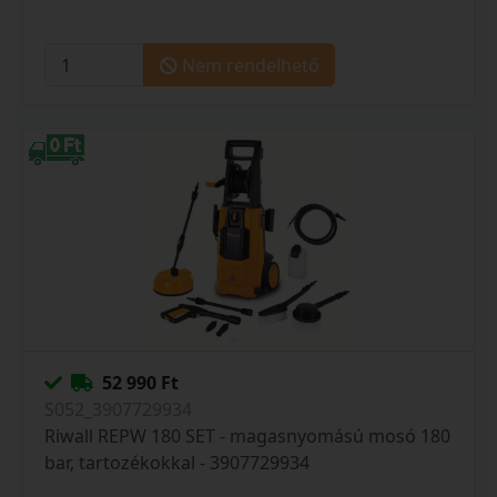
Nem rendelhető
52 990 Ft
S052_3907729934
Riwall REPW 180 SET - magasnyomású mosó 180
bar, tartozékokkal - 3907729934