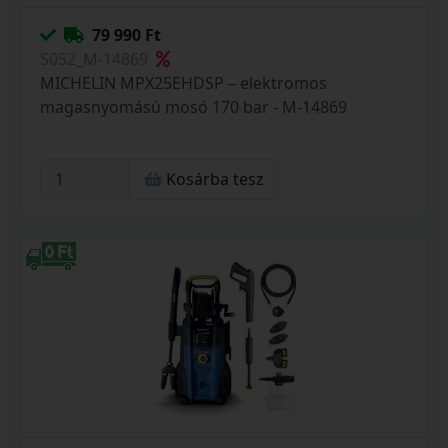
79 990 Ft
S052_M-14869
MICHELIN MPX25EHDSP – elektromos
magasnyomású mosó 170 bar - M-14869
Kosárba tesz