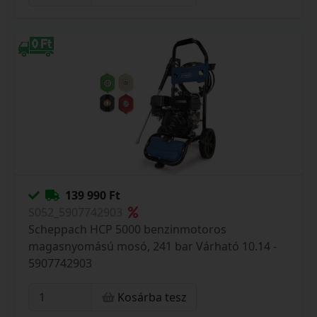
139 990 Ft
S052_5907742903
Scheppach HCP 5000 benzinmotoros
magasnyomású mosó, 241 bar Várható 10.14 -
5907742903
Kosárba tesz