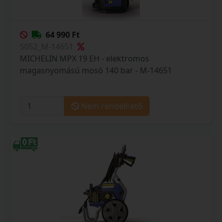
64 990 Ft
S052_M-14651
MICHELIN MPX 19 EH - elektromos
magasnyomású mosó 140 bar - M-14651
Nem rendelhető