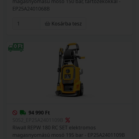
magasnyomású mosó 150 bar, tartozékokkal -
EP25A2401068B
Kosárba tesz
94 990 Ft
S052_EP25A2401109B
Riwall REPW 180 RC SET elektromos
magasnyomású mosó 195 bar - EP25A2401109B