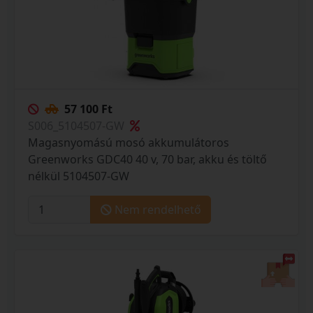
57 100 Ft
S006_5104507-GW
Magasnyomású mosó akkumulátoros
Greenworks GDC40 40 v, 70 bar, akku és töltő
nélkül 5104507-GW
Nem rendelhető