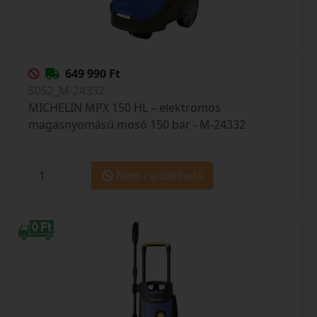
649 990 Ft
S052_M-24332
MICHELIN MPX 150 HL – elektromos
magasnyomású mosó 150 bar - M-24332
Nem rendelhető