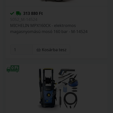
313 880 Ft
S052_M-14524
MICHELIN MPX160CK - elektromos
magasnyomású mosó 160 bar - M-14524
Kosárba tesz