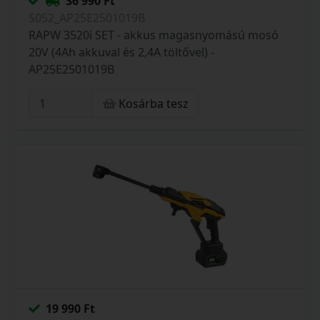
36 990 Ft
S052_AP25E2501019B
RAPW 3520i SET - akkus magasnyomású mosó
20V (4Ah akkuval és 2,4A töltővel) -
AP25E2501019B
Kosárba tesz
19 990 Ft