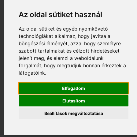
Az oldal sütiket használ
Az oldal sütiket és egyéb nyomkövető
technológiákat alkalmaz, hogy javítsa a
böngészési élményét, azzal hogy személyre
szabott tartalmakat és célzott hirdetéseket
jelenít meg, és elemzi a weboldalunk
forgalmát, hogy megtudjuk honnan érkeztek a
látogatóink.
96 500 Ft
S052_14800-20
Elfogadom
Gardena AquaClean 24/18V P4A Magasnyomású
mosó akkumulátorral - 14800-20
Elutasítom
Beállítások megváltoztatása
Kosárba tesz