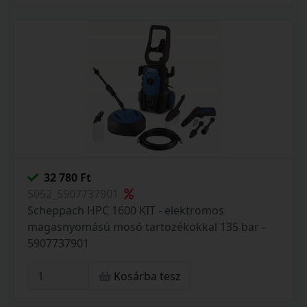
32 780 Ft
S052_5907737901
Scheppach HPC 1600 KIT - elektromos
magasnyomású mosó tartozékokkal 135 bar -
5907737901
Kosárba tesz