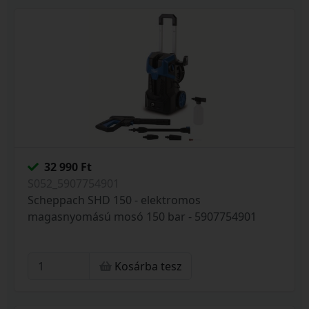
32 990 Ft
S052_5907754901
Scheppach SHD 150 - elektromos
magasnyomású mosó 150 bar - 5907754901
Kosárba tesz