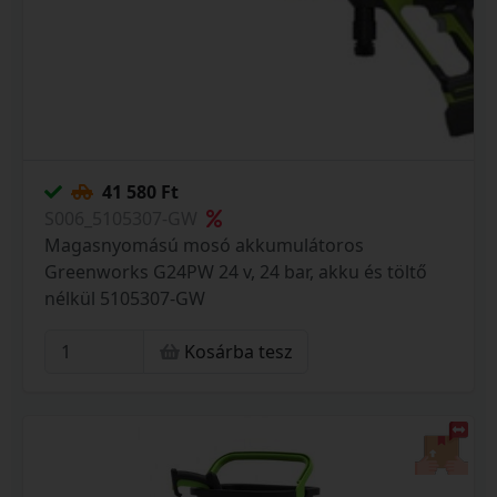
41 580 Ft
S006_5105307-GW
Magasnyomású mosó akkumulátoros
Greenworks G24PW 24 v, 24 bar, akku és töltő
nélkül 5105307-GW
Kosárba tesz