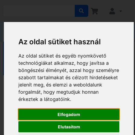
Az oldal sütiket használ
HÁZ KERT HOBBY
Ház
Az oldal sütiket és egyéb nyomkövető
Háztartási eszközök
Tisztító eszközök
technológiákat alkalmaz, hogy javítsa a
Seprőgépek
böngészési élményét, azzal hogy személyre
szabott tartalmakat és célzott hirdetéseket
Seprőgépek
jelenít meg, és elemzi a weboldalunk
forgalmát, hogy megtudjuk honnan
érkeztek a látogatóink.
Gyártó és ár szerinti szűrés
Elfogadom
Elutasítom