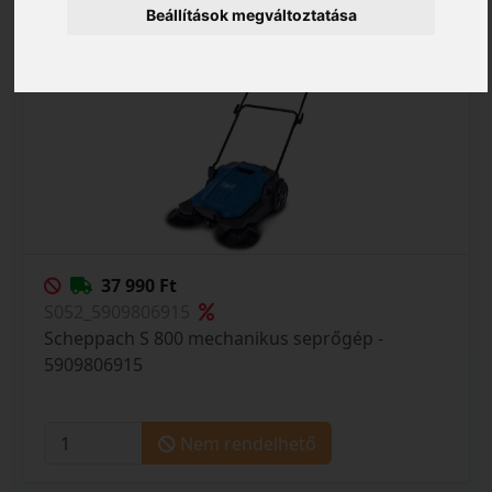
Beállítások megváltoztatása
37 990 Ft
S052_5909806915
Scheppach S 800 mechanikus seprőgép -
5909806915
Nem rendelhető