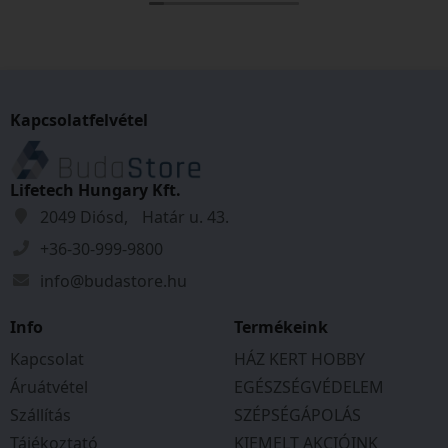
megbeszéltek szerint történt. Csak ajánlani tudom
őket!
Kapcsolatfelvétel
Lifetech Hungary Kft.
2049 Diósd, Határ u. 43.
+36-30-999-9800
info@budastore.hu
Info
Termékeink
Kapcsolat
HÁZ KERT HOBBY
Áruátvétel
EGÉSZSÉGVÉDELEM
Szállítás
SZÉPSÉGÁPOLÁS
Tájékoztató
KIEMELT AKCIÓINK