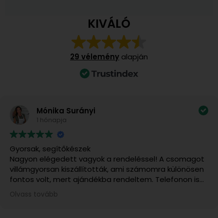
KIVÁLÓ
29 vélemény
alapján
Mónika Surányi
1 hónapja
Gyorsak, segítőkészek
Nagyon elégedett vagyok a rendeléssel! A csomagot
villámgyorsan kiszállították, ami számomra különösen
fontos volt, mert ajándékba rendeltem. Telefonon is
felvettem velük a kapcsolatot, és rendkívül kedvesek,
Olvass tovább
segítőkészek voltak. A kiszállítás várható időpontjáról
pontos tájékoztatást kaptam, és minden a