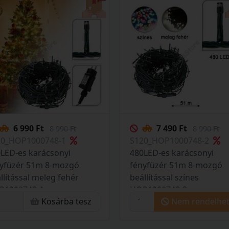
6 990 Ft
7 490 Ft
8 990 Ft
8 990 Ft
20_HOP1000748-1
S120_HOP1000748-2
LED-es karácsonyi
480LED-es karácsonyi
nyfüzér 51m 8-mozgó
fényfüzér 51m 8-mozgó
llítással meleg fehér
beállítással színes
P1000748-1
HOP1000748-2
Kosárba tesz
Nem rendelhe