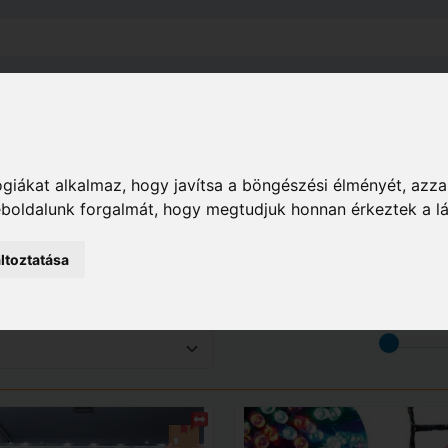
el
Szállítás
Tájékoztató
ÁSZF
Adatkezelési Tájékoz
Ház
Lakberendezés
Világítástechnika
Dekor 
giákat alkalmaz, hogy javítsa a böngészési élményét, azza
weboldalunk forgalmát, hogy megtudjuk honnan érkeztek a l
zérek
ltoztatása