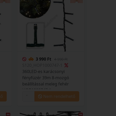
3 990 Ft
4 990 Ft
S120_HOP1000747-1
360LED-es karácsonyi
fényfüzér 39m 8-mozgó
beállítással meleg fehér
HOP1000747-1
tő
Nem rendelhető