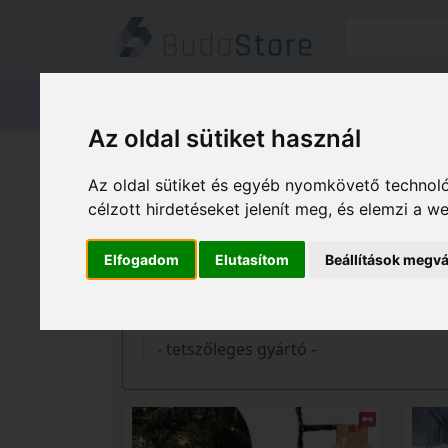
Termékeink
Kapcsolat
Áruátvét
Az oldal sütiket használ
Termékeink
HÁZ KERT HOBBY
Az oldal sütiket és egyéb nyomkövető technoló
célzott hirdetéseket jelenít meg, és elemzi a 
Dekor világítás fényfü
Elfogadom
Elutasítom
Beállítások megvá
Gyártó és ár szerinti szűrés