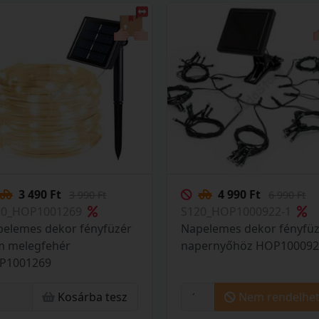
3 490 Ft
4 990 Ft
3 990 Ft
6 990 Ft
20_HOP1001269
S120_HOP1000922-1
elemes dekor fényfüzér
Napelemes dekor fényfü
m melegfehér
napernyőhöz HOP100092
P1001269
Kosárba tesz
Nem rendelhe