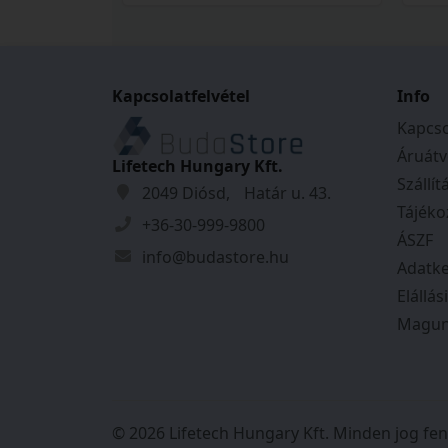
Kapcsolatfelvétel
Info
Kapcso
Áruátv
Lifetech Hungary Kft.
Szállít
2049 Diósd, Határ u. 43.
Tájéko
+36-30-999-9800
ÁSZF
info@budastore.hu
Adatke
Elállás
Magun
© 2026 Lifetech Hungary Kft. Minden jog fen