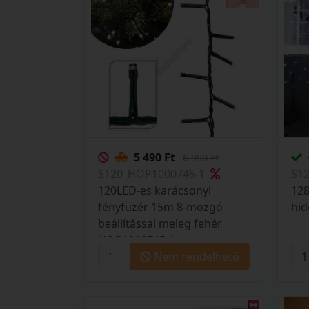
5 490 Ft
6 990 Ft
S120_HOP1000745-1
S1
120LED-es karácsonyi
128
fényfüzér 15m 8-mozgó
hi
beállítással meleg fehér
HOP1000745-1
Nem rendelhető