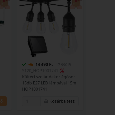
14 490 Ft
17 990 Ft
S120_HOP1001741
Kültéri szolár dekor égősor
15db E27 LED lámpával 15m
HOP1001741
tő
Kosárba tesz