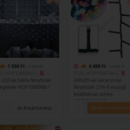
1 590 Ft
4 490 Ft
1 990 Ft
5 990 Ft
20_HOP1000988-1
S120_HOP1000746-2
 LED-es hálós fényfüzér
240LED-es karácsonyi
degfehér HOP1000988-1
fényfüzér 27m 8-mozgó
beállítással színes
HOP1000746-2
Kosárba tesz
Nem rendelhe