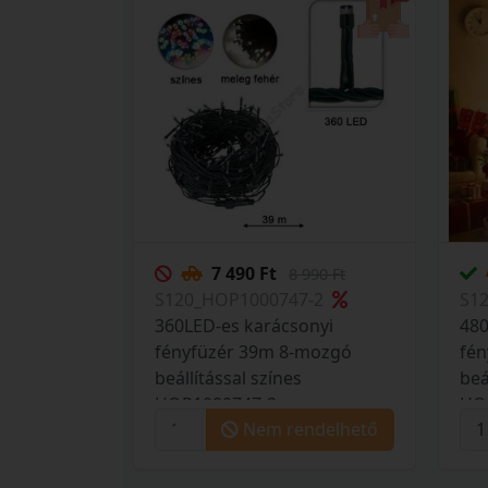
7 490 Ft
8 990 Ft
S120_HOP1000747-2
S1
360LED-es karácsonyi
480
fényfüzér 39m 8-mozgó
fé
beállítással színes
beá
HOP1000747-2
HO
Nem rendelhető