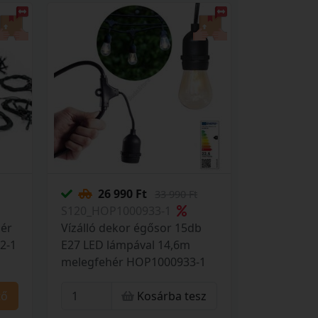
26 990 Ft
33 990 Ft
S120_HOP1000933-1
zér
Vízálló dekor égősor 15db
2-1
E27 LED lámpával 14,6m
melegfehér HOP1000933-1
tő
Kosárba tesz