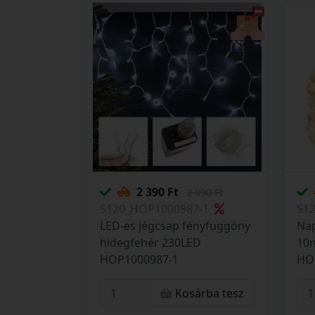
2 390 Ft
2 990 Ft
S120_HOP1000987-1
S1
LED-es jégcsap fényfüggöny
Nap
hidegfehér 230LED
10
HOP1000987-1
HO
Kosárba tesz