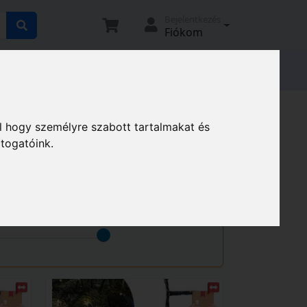
Bejelentkezés
Fiókom
tató
Elállási nyilatkozat
Magunkról
világítás
l hogy személyre szabott tartalmakat és
átogatóink.