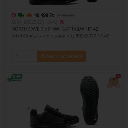
40 490 Ft
44 990 Ft
S004_80223020-18-42
NORTHWAVE Cipő NW FLAT TAILWHIP 42
fekete/méz, taposó pedálhoz 80223020-18-42
Nem rendelhető