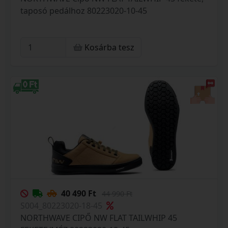
taposó pedálhoz 80223020-10-45
Kosárba tesz
40 490 Ft
44 990 Ft
S004_80223020-18-45
NORTHWAVE CIPŐ NW FLAT TAILWHIP 45