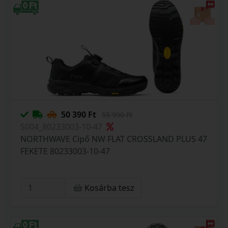
50 390 Ft
55 990 Ft
S004_80233003-10-47
NORTHWAVE Cipő NW FLAT CROSSLAND PLUS 47
FEKETE 80233003-10-47
Kosárba tesz