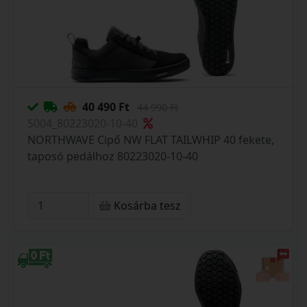
40 490 Ft
44 990 Ft
S004_80223020-10-40
NORTHWAVE Cipő NW FLAT TAILWHIP 40 fekete,
taposó pedálhoz 80223020-10-40
Kosárba tesz