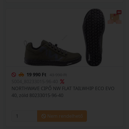
19 990 Ft
43 990 Ft
S004_80233015-96-40
NORTHWAVE CIPŐ NW FLAT TAILWHIP ECO EVO
40, zöld 80233015-96-40
Nem rendelhető