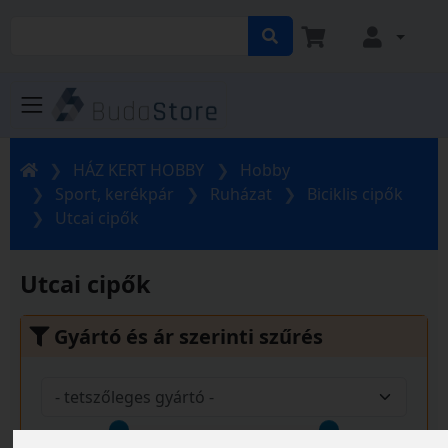
HÁZ KERT HOBBY
Hobby
Sport, kerékpár
Ruházat
Biciklis cipők
Utcai cipők
Utcai cipők
Gyártó és ár szerinti szűrés