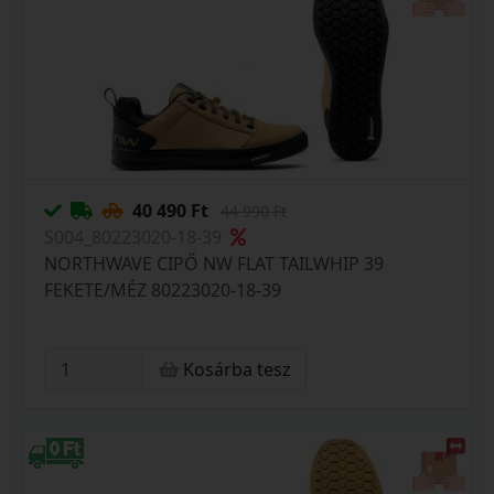
40 490 Ft
44 990 Ft
S004_80223020-18-39
NORTHWAVE CIPŐ NW FLAT TAILWHIP 39
FEKETE/MÉZ 80223020-18-39
Kosárba tesz