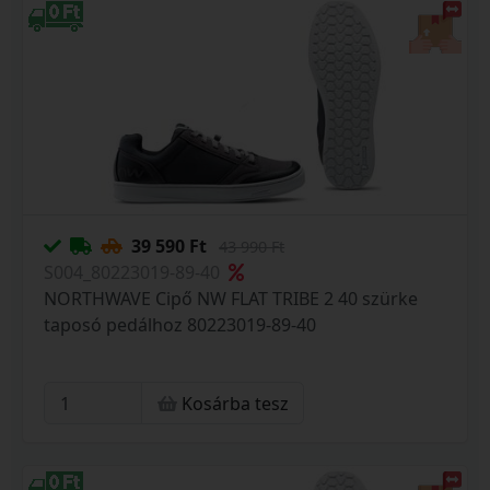
39 590 Ft
43 990 Ft
S004_80223019-89-40
NORTHWAVE Cipő NW FLAT TRIBE 2 40 szürke
taposó pedálhoz 80223019-89-40
Kosárba tesz