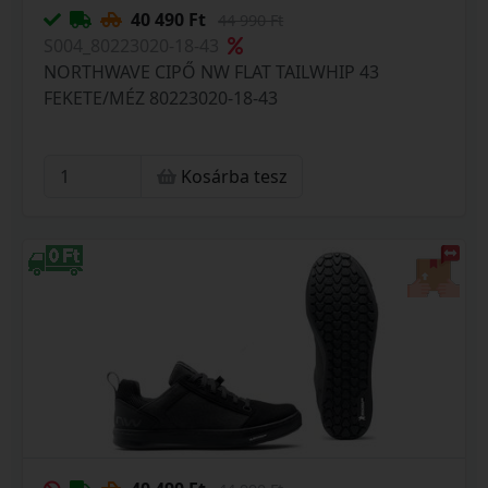
40 490 Ft
44 990 Ft
S004_80223020-18-43
NORTHWAVE CIPŐ NW FLAT TAILWHIP 43
FEKETE/MÉZ 80223020-18-43
Kosárba tesz