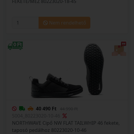
FEKETE/MÉZ 80223020-18-45
Nem rendelhető
40 490 Ft
44 990 Ft
S004_80223020-10-46
NORTHWAVE Cipő NW FLAT TAILWHIP 46 fekete,
taposó pedálhoz 80223020-10-46