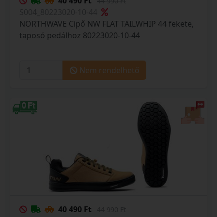
40 490 Ft
44 990 Ft
S004_80223020-10-44
NORTHWAVE Cipő NW FLAT TAILWHIP 44 fekete,
taposó pedálhoz 80223020-10-44
Nem rendelhető
40 490 Ft
44 990 Ft