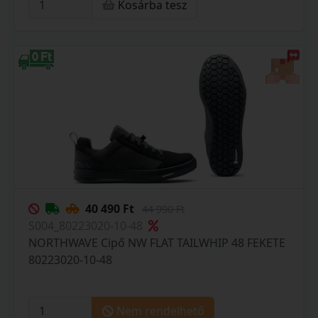
Kosárba tesz
40 490 Ft
44 990 Ft
S004_80223020-10-48
NORTHWAVE Cipő NW FLAT TAILWHIP 48 FEKETE
80223020-10-48
Nem rendelhető