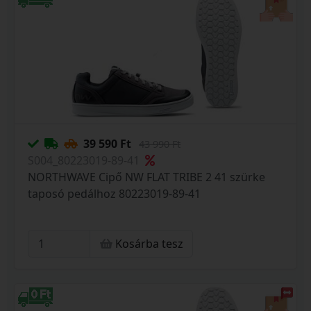
39 590 Ft
43 990 Ft
S004_80223019-89-41
NORTHWAVE Cipő NW FLAT TRIBE 2 41 szürke
taposó pedálhoz 80223019-89-41
Kosárba tesz