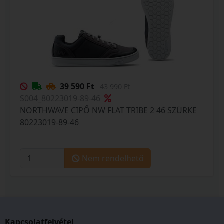
39 590 Ft
43 990 Ft
S004_80223019-89-46
NORTHWAVE CIPŐ NW FLAT TRIBE 2 46 SZÜRKE
80223019-89-46
Nem rendelhető
Kapcsolatfelvétel