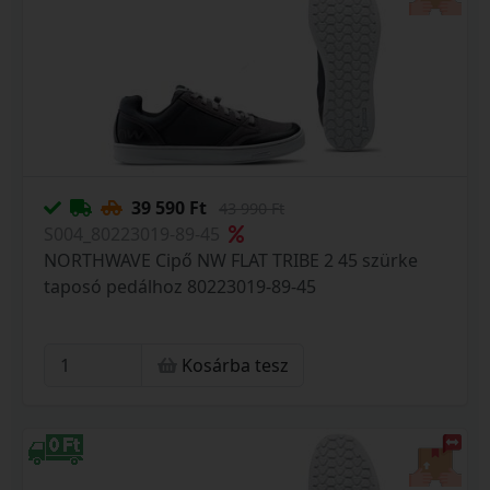
39 590 Ft
43 990 Ft
S004_80223019-89-45
NORTHWAVE Cipő NW FLAT TRIBE 2 45 szürke
taposó pedálhoz 80223019-89-45
Kosárba tesz