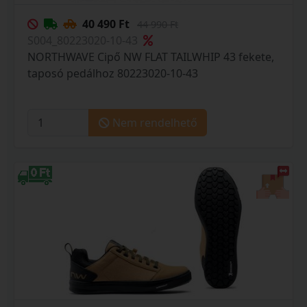
40 490 Ft
44 990 Ft
S004_80223020-10-43
NORTHWAVE Cipő NW FLAT TAILWHIP 43 fekete,
taposó pedálhoz 80223020-10-43
Nem rendelhető