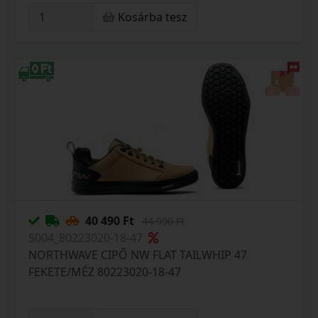
Kosárba tesz
40 490 Ft
44 990 Ft
S004_80223020-18-47
NORTHWAVE CIPŐ NW FLAT TAILWHIP 47
FEKETE/MÉZ 80223020-18-47