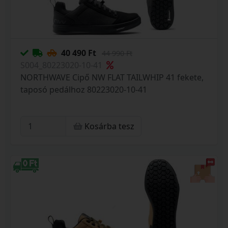
40 490 Ft
44 990 Ft
S004_80223020-10-41
NORTHWAVE Cipő NW FLAT TAILWHIP 41 fekete,
taposó pedálhoz 80223020-10-41
Kosárba tesz