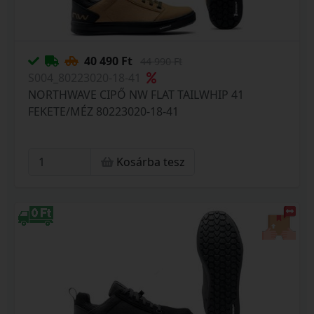
40 490 Ft
44 990 Ft
S004_80223020-18-41
NORTHWAVE CIPŐ NW FLAT TAILWHIP 41
FEKETE/MÉZ 80223020-18-41
Kosárba tesz