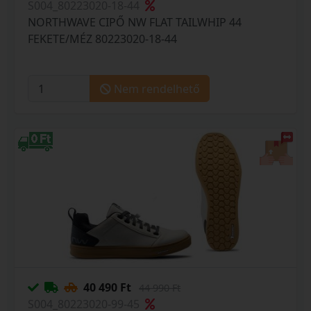
S004_80223020-18-44
NORTHWAVE CIPŐ NW FLAT TAILWHIP 44
FEKETE/MÉZ 80223020-18-44
Nem rendelhető
40 490 Ft
44 990 Ft
S004_80223020-99-45