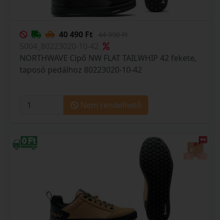
40 490 Ft
44 990 Ft
S004_80223020-10-42
NORTHWAVE Cipő NW FLAT TAILWHIP 42 fekete,
taposó pedálhoz 80223020-10-42
Nem rendelhető