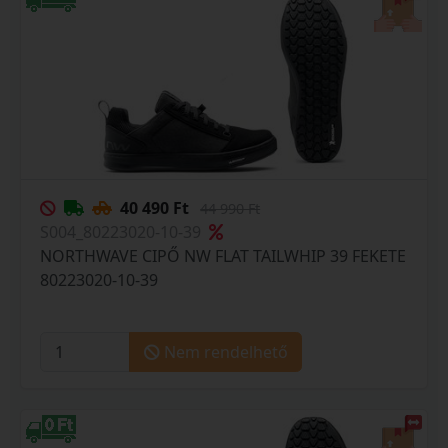
40 490 Ft
44 990 Ft
S004_80223020-10-39
NORTHWAVE CIPŐ NW FLAT TAILWHIP 39 FEKETE
80223020-10-39
Nem rendelhető