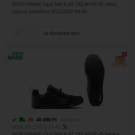
NORTHWAVE Cipő NW FLAT TAILWHIP 45 fehér,
taposó pedálhoz 80223020-99-45
Kosárba tesz
40 490 Ft
44 990 Ft
S004_80223020-10-45
NORTHWAVE Cipő NW FLAT TAILWHIP 45 fekete,