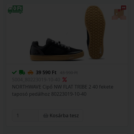
39 590 Ft
43 990 Ft
S004_80223019-10-40
NORTHWAVE Cipő NW FLAT TRIBE 2 40 fekete
taposó pedálhoz 80223019-10-40
Kosárba tesz