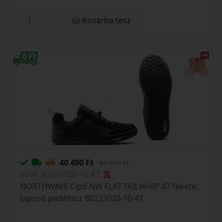
Kosárba tesz
40 490 Ft
44 990 Ft
S004_80223020-10-47
NORTHWAVE Cipő NW FLAT TAILWHIP 47 fekete,
taposó pedálhoz 80223020-10-47