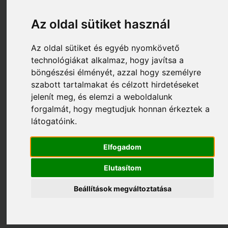
Az oldal sütiket használ
Az oldal sütiket és egyéb nyomkövető
technológiákat alkalmaz, hogy javítsa a
böngészési élményét, azzal hogy személyre
szabott tartalmakat és célzott hirdetéseket
jelenít meg, és elemzi a weboldalunk
forgalmát, hogy megtudjuk honnan érkeztek a
látogatóink.
55 790 Ft
61 990 Ft
S004_80223018-10-42
Elfogadom
NORTHWAVE CIPŐ NW FLAT CLAN 2 42 FEKETE
80223018-10-42
Elutasítom
Beállítások megváltoztatása
Nem rendelhető