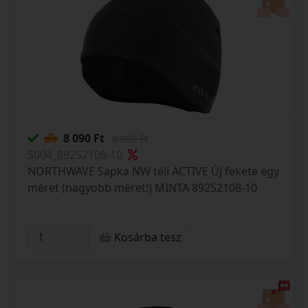
8 090 Ft
8 990 Ft
S004_89252108-10
NORTHWAVE Sapka NW téli ACTIVE ÚJ fekete egy
méret (nagyobb méret!) MINTA 89252108-10
Kosárba tesz