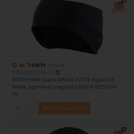
7 010 Ft
7 790 Ft
S004_89252109-10
NORTHWAVE Sapka NW téli ACTIVE fejpánt ÚJ
fekete, egy méret (nagyobb!) MINTA 89252109-
10
Nem rendelhető