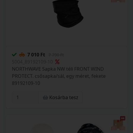
7 010 Ft
7 790 Ft
S004_89192109-10
NORTHWAVE Sapka NW téli FRONT WIND
PROTECT. csősapka/sál, egy méret, fekete
89192109-10
Kosárba tesz