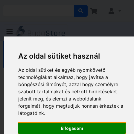
HÁZ KERT HOBBY
Hobby
Az oldal sütiket használ
Sport, kerékpár
Ruházat
Sapkák
Az oldal sütiket és egyéb nyomkövető
Sapkák
technológiákat alkalmaz, hogy javítsa a
böngészési élményét, azzal hogy személyre
szabott tartalmakat és célzott hirdetéseket
Gyártó és ár szerinti szűrés
jelenít meg, és elemzi a weboldalunk
forgalmát, hogy megtudjuk honnan érkeztek a
látogatóink.
Elfogadom