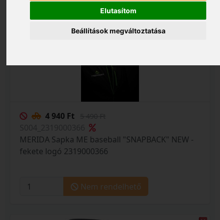
Elutasítom
Beállítások megváltoztatása
4 940 Ft
5 490 Ft
S004_2319000366
MERIDA Sapka ME baseball "SNAPBACK" NEW -
fekete logó 2319000366
Nem rendelhető