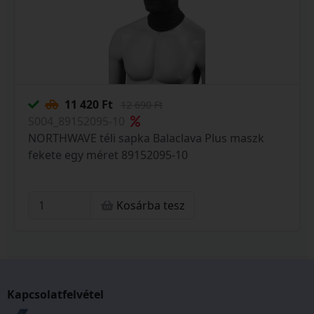
11 420 Ft
12 690 Ft
S004_89152095-10
NORTHWAVE téli sapka Balaclava Plus maszk
fekete egy méret 89152095-10
Kosárba tesz
Kapcsolatfelvétel