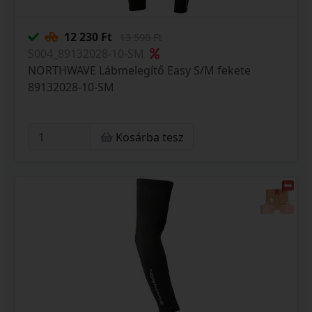
12 230 Ft
13 590 Ft
S004_89132028-10-SM
NORTHWAVE Lábmelegítő Easy S/M fekete
89132028-10-SM
Kosárba tesz