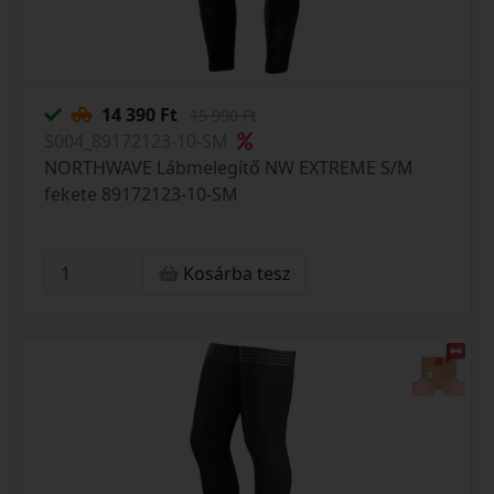
14 390 Ft
15 990 Ft
S004_89172123-10-SM
NORTHWAVE Lábmelegítő NW EXTREME S/M
fekete 89172123-10-SM
Kosárba tesz