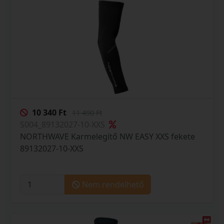
10 340 Ft
11 490 Ft
S004_89132027-10-XXS
NORTHWAVE Karmelegítő NW EASY XXS fekete
89132027-10-XXS
Nem rendelhető