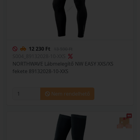
12 230 Ft
13 590 Ft
S004_89132028-10-XXS
NORTHWAVE Lábmelegítő NW EASY XXS/XS
fekete 89132028-10-XXS
Nem rendelhető