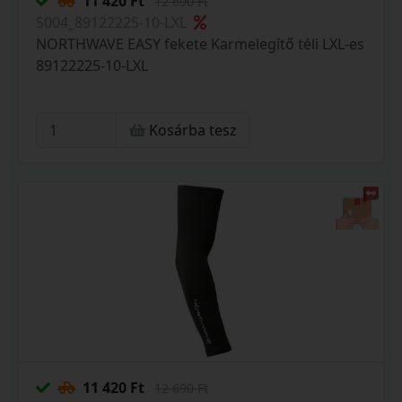
11 420 Ft
12 690 Ft
S004_89122225-10-LXL
NORTHWAVE EASY fekete Karmelegítő téli LXL-es
89122225-10-LXL
Kosárba tesz
11 420 Ft
12 690 Ft