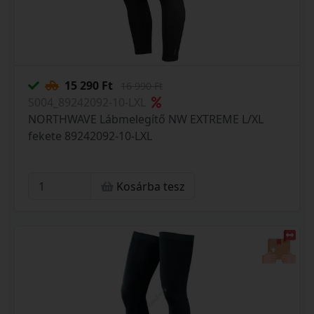
15 290 Ft
16 990 Ft
S004_89242092-10-LXL
NORTHWAVE Lábmelegítő NW EXTREME L/XL
fekete 89242092-10-LXL
Kosárba tesz