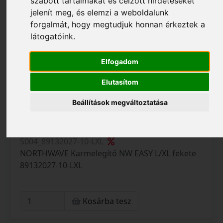
szabott tartalmakat és célzott hirdetéseket
jelenít meg, és elemzi a weboldalunk
forgalmát, hogy megtudjuk honnan érkeztek a
látogatóink.
Elfogadom
Elutasítom
Beállítások megváltoztatása
10 340 Ft
11 490 Ft
S004_89132027-10-LXL
NORTHWAVE Karmelegítő NW EASY L/XL fekete
89132027-10-LXL
Kosárba tesz