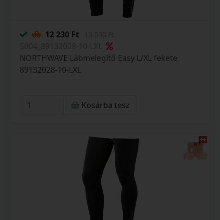
12 230 Ft
13 590 Ft
S004_89132028-10-LXL
NORTHWAVE Lábmelegítő Easy L/XL fekete
89132028-10-LXL
Kosárba tesz