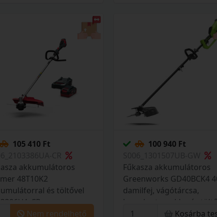
105 410 Ft
100 940 Ft
06_2103386UA-CR
S006_1301507UB-GW
kasza akkumulátoros
Fűkasza akkumulátoros
amer 48T10K2
Greenworks GD40BCK4 40
umulátorral és töltővel
damilfej, vágótárcsa,
03386UA-CR
heveder tar., akku-és tölt
Nem rendelhető
Kosárba te
1301507UB-GW