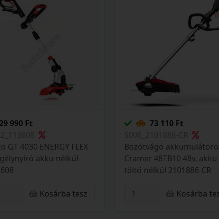
29 990 Ft
73 110 Ft
52_113608
S006_2101886-CR
ko GT 4030 ENERGY FLEX
Bozótvágó akkumulátoro
gélynyíró akku nélkül
Cramer 48TB10 48v, akku
3608
töltő nélkül 2101886-CR
Kosárba tesz
Kosárba te