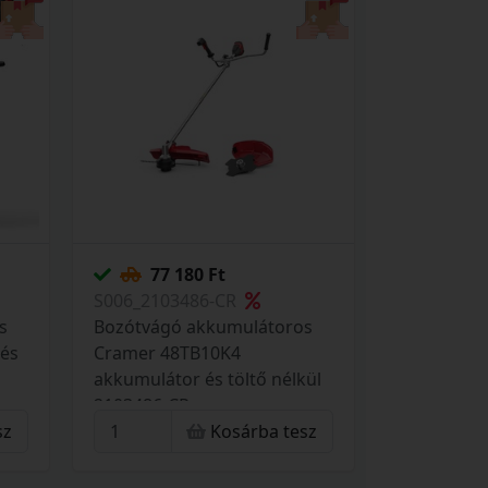
77 180 Ft
S006_2103486-CR
s
Bozótvágó akkumulátoros
 és
Cramer 48TB10K4
akkumulátor és töltő nélkül
2103486-CR
sz
Kosárba tesz