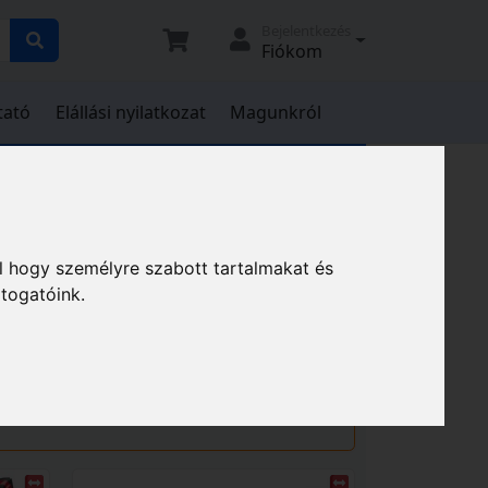
Bejelentkezés
Fiókom
tató
Elállási nyilatkozat
Magunkról
zák, szegélynyírók
l hogy személyre szabott tartalmakat és
átogatóink.