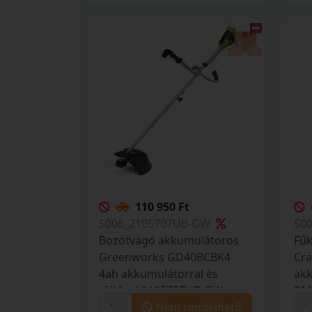
110 950 Ft
S006_2105707UB-GW
S0
Bozótvágó akkumulátoros
Fű
Greenworks GD40BCBK4
Cr
4ah akkumulátorral és
akk
töltővel 2105707UB-GW
21
Nem rendelhető