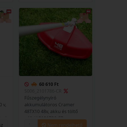
60 610 Ft
S006_2101786-CR
Fűszegélynyíró
 v,
akkumulátoros Cramer
48TX10 48v, akku és töltő
ővel
nélkül 2101786-CR
sz
Nem rendelhető