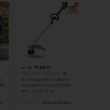
79 920 Ft
S006_2108107UD-GW
s
Bozótvágó akkumulátoros
48
Greenworks GD24X2TXK4x
,
48 v , 2 x 24 v 4 ah
akkumulátorral és töltővel
sz
Kosárba tesz
2108107UD-GW