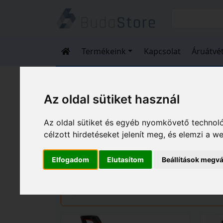
Termékeink
Kapcsolat
Áruátvét
Termékeink
HÁZ KERT HOBBY
Elektromos szegélynyírók
Az oldal sütiket használ
Az oldal sütiket és egyéb nyomkövető technoló
Elektromos szegélynyí
célzott hirdetéseket jelenít meg, és elemzi a 
Gyártó és ár szerinti szűrés
Elfogadom
Elutasítom
Beállítások megvá