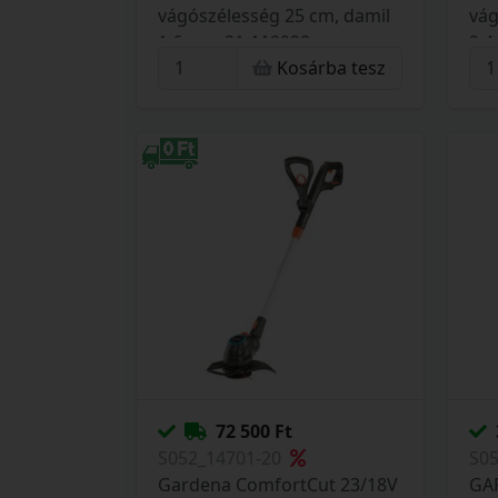
vágószélesség 25 cm, damil
vág
1.6 mm 31-112928
2.4
Kosárba tesz
72 500 Ft
S052_14701-20
S0
Gardena ComfortCut 23/18V
GA