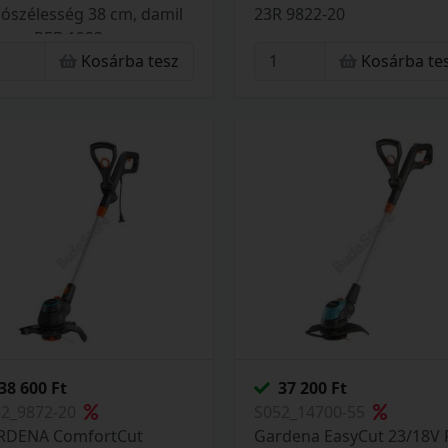
ószélesség 38 cm, damil
23R 9822-20
 mm REB 1223
Kosárba tesz
Kosárba te
38 600 Ft
37 200 Ft
52_9872-20
S052_14700-55
RDENA ComfortCut
Gardena EasyCut 23/18V 