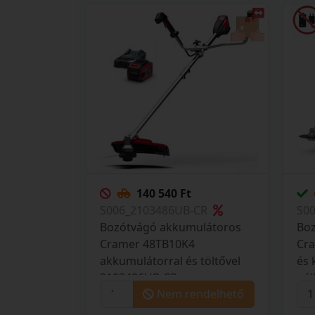
140 540 Ft
S006_2103486UB-CR
S0
Bozótvágó akkumulátoros
Bo
Cramer 48TB10K4
Cra
akkumulátorral és töltővel
és 
2103486UB-CR
nél
Nem rendelhető