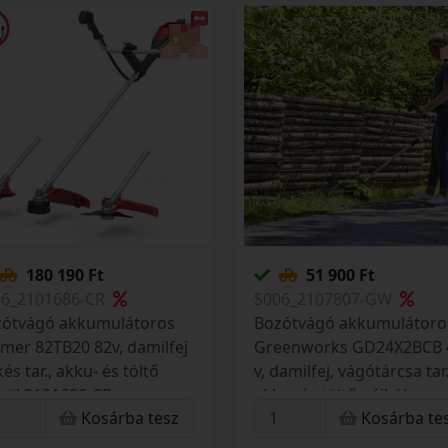
180 190 Ft
51 900 Ft
06_2101686-CR
S006_2107807-GW
zótvágó akkumulátoros
Bozótvágó akkumulátoro
mer 82TB20 82v, damilfej
Greenworks GD24X2BCB 
kés tar., akku- és töltő
v, damilfej, vágótárcsa tar.
kül 2101686-CR
akku- és töltő nélkül
Kosárba tesz
Kosárba te
2107807-GW