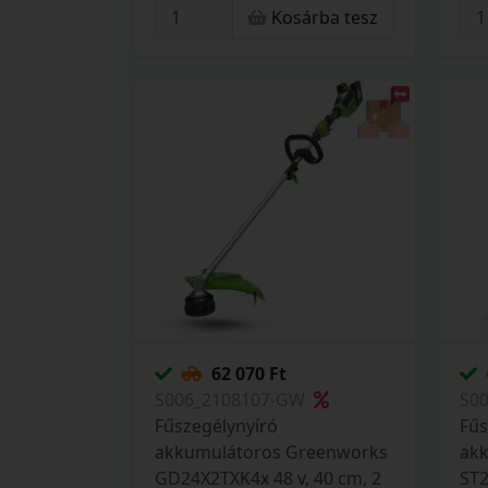
Kosárba tesz
2102886-CR
21
62 070 Ft
S006_2108107-GW
S0
Fűszegélynyíró
Fűs
akkumulátoros Greenworks
ak
GD24X2TXK4x 48 v, 40 cm, 2
ST2