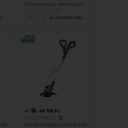
fűszegélynyíró akkumulátor
nélkül - 14701-55
sz
Kosárba tesz
64 700 Ft
S052_14700-20
P4A
Gardena EasyCut 23/18V P4A