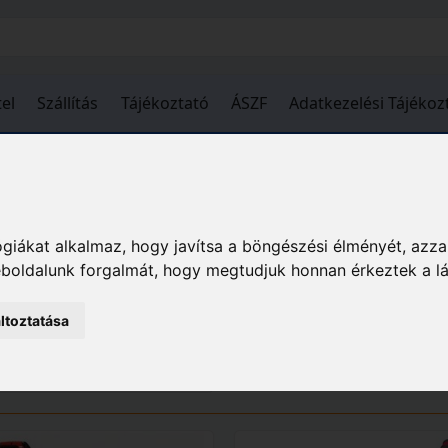
el
Szállítás
Tájékoztató
ÁSZF
Adatkezelési Tájékoz
Kert
Kerti eszközök
Fű- és lombápolás
Fűkas
giákat alkalmaz, hogy javítsa a böngészési élményét, azza
rók
weboldalunk forgalmát, hogy megtudjuk honnan érkeztek a l
ltoztatása