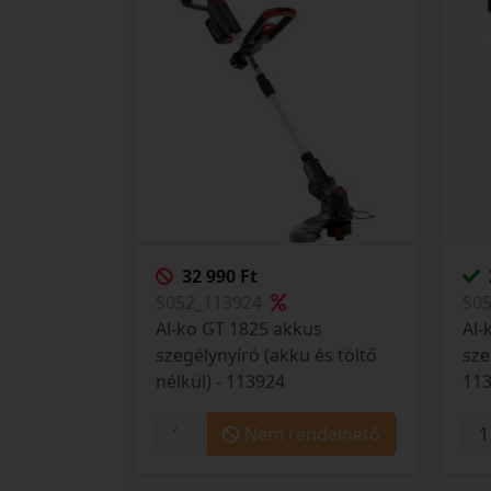
32 990 Ft
S052_113924
S0
Al-ko GT 1825 akkus
Al-
szegélynyíró (akku és töltő
sze
nélkül) - 113924
11
Nem rendelhető