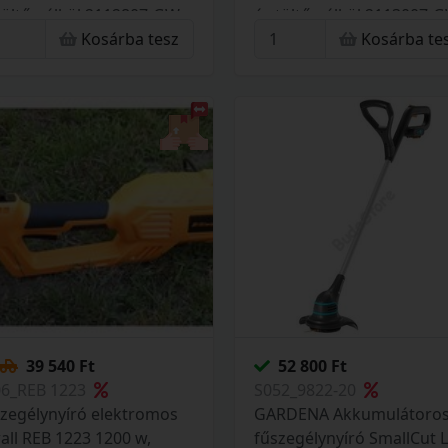
töltő nélkül 2112807-GW
és töltő nélkül 2113007-
Kosárba tesz
Kosárba te
39 540 Ft
52 800 Ft
06_REB 1223
S052_9822-20
zegélynyíró elektromos
GARDENA Akkumulátoro
all REB 1223 1200 w,
fűszegélynyíró SmallCut L