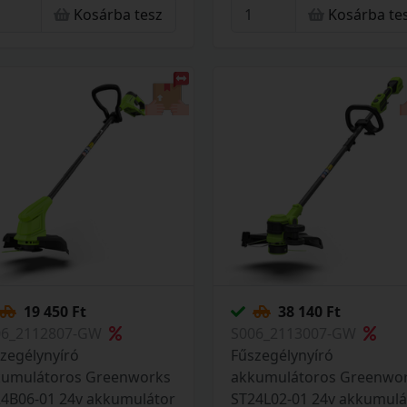
Kosárba tesz
Kosárba te
07107-GW
micro töltő 2107107VA-G
19 450 Ft
38 140 Ft
06_2112807-GW
S006_2113007-GW
zegélynyíró
Fűszegélynyíró
kumulátoros Greenworks
akkumulátoros Greenwo
4B06-01 24v akkumulátor
ST24L02-01 24v akkumulá