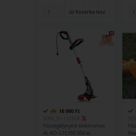
mm damil, akku- és töltő
és 
Kosárba tesz
nélkül 2108107-GW
16 980 Ft
S006_31-112928
S0
Fűszegélynyíró elektromos
Fűs
AL-KO GTE350 350 w,
Riw