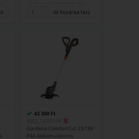
GW
töltő nélkül 2113107-GW
sz
Kosárba tesz
43 300 Ft
S052_14701-55
s
Gardena ComfortCut 23/18V
i-
P4A Akkumulátoros