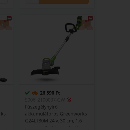
26 590 Ft
S006_2100007-GW
Fűszegélynyíró
rks
akkumulátoros Greenworks
G24LT30M 24 v, 30 cm, 1.6
s
mm damil, akku- és töltő