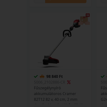
98 840 Ft
S006_2102886-CR
S0
Fűszegélynyíró
Fűs
akkumulátoros Cramer
ak
82T12 82 v, 40 cm, 2 mm
G24
damil, akku- és töltő nélkül
dam