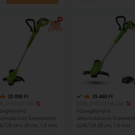
20 090 Ft
35 460 Ft
06_2107107-GW
S006_2107107VA-GW
zegélynyíró
Fűszegélynyíró
kumulátoros Greenworks
akkumulátoros Greenwo
LT28 24 v, 28 cm, 1.6 mm
G24LT28 28 cm, 1.6 mm
il, akku- és töltő nélkül
damil 2 ah akkumulátor é