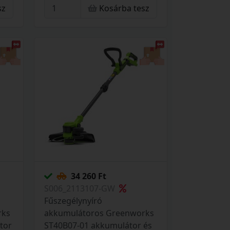
sz
Kosárba tesz
W
nélkül 2100007-GW
34 260 Ft
S006_2113107-GW
Fűszegélynyíró
rks
akkumulátoros Greenworks
tor
ST40B07-01 akkumulátor és