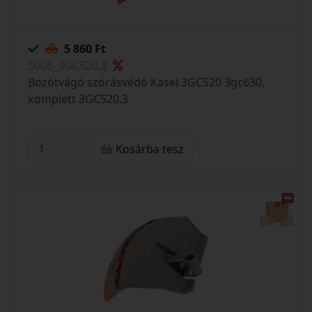
5 860 Ft
S006_3GC520.3
Bozótvágó szórásvédő Kasei 3GC520 3gc630,
komplett 3GC520.3
Kosárba tesz