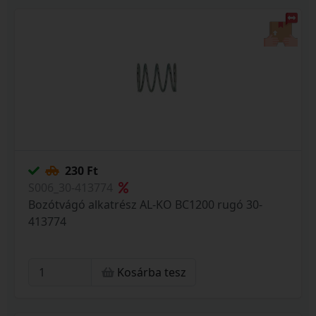
230 Ft
S006_30-413774
Bozótvágó alkatrész AL-KO BC1200 rugó 30-
413774
Kosárba tesz