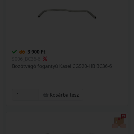
3 900 Ft
S006_BC36-6
Bozótvágó fogantyú Kasei CG520-HB BC36-6
Kosárba tesz