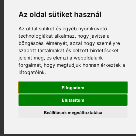
Az oldal sütiket használ
Az oldal sütiket és egyéb nyomkövető
technológiákat alkalmaz, hogy javítsa a
böngészési élményét, azzal hogy személyre
szabott tartalmakat és célzott hirdetéseket
jelenít meg, és elemzi a weboldalunk
forgalmát, hogy megtudjuk honnan érkeztek a
látogatóink.
7 490 Ft
S052_113806
Elfogadom
AL-KO Damilfej Fast And Easy 113806
Elutasítom
Beállítások megváltoztatása
Nem rendelhető