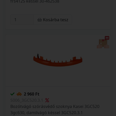
frs4125 késsel 30-462538
Kosárba tesz
2 960 Ft
S006_3GC520.3.1
Bozótvágó szórásvédő szoknya Kasei 3GC520
3gc630, damilvágó késsel 3GC520.3.1