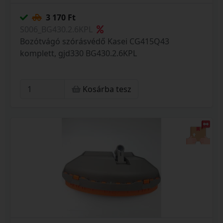
3 170 Ft
S006_BG430.2.6KPL
Bozótvágó szórásvédő Kasei CG415Q43
komplett, gjd330 BG430.2.6KPL
Kosárba tesz