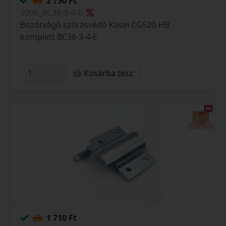
2 750 Ft
S006_BC36-3-4-E
Bozótvágó szórásvédő Kasei CG520-HB
komplett BC36-3-4-E
Kosárba tesz
1 710 Ft