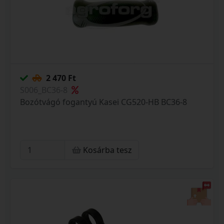
2 470 Ft
S006_BC36-8
Bozótvágó fogantyú Kasei CG520-HB BC36-8
Kosárba tesz