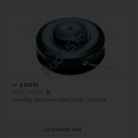
3 370 Ft
S052_GP0539
Damilfej 109 Univerzális (1233) - GP0539
Kosárba tesz