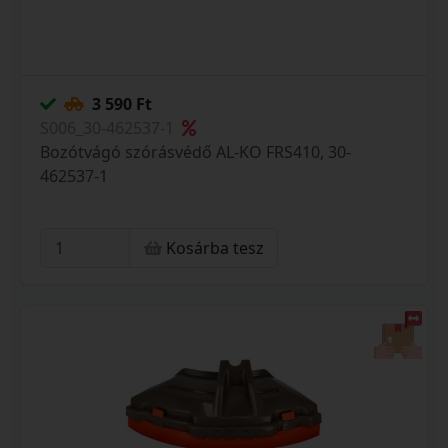
3 590 Ft
S006_30-462537-1
Bozótvágó szórásvédő AL-KO FRS410, 30-
462537-1
Kosárba tesz