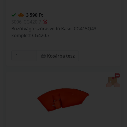
3 590 Ft
S006_CG420.7
Bozótvágó szórásvédő Kasei CG415Q43
komplett CG420.7
Kosárba tesz