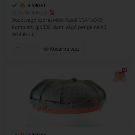
3 590 Ft
S006_BG430.2.6
Bozótvágó szórásvédő Kasei CG415Q43
komplett, gjd330, damilvágó penge nélkül
BG430.2.6
Kosárba tesz