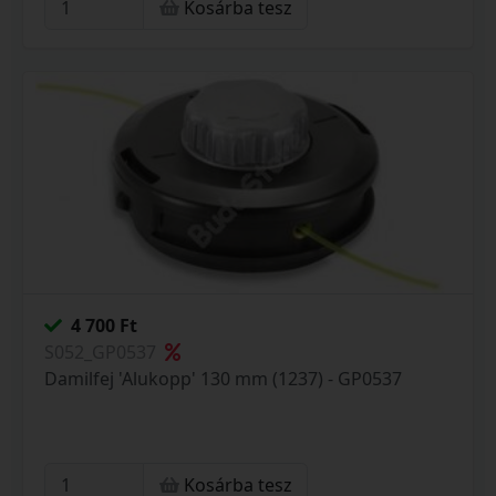
Kosárba tesz
4 700 Ft
S052_GP0537
Damilfej 'Alukopp' 130 mm (1237) - GP0537
Kosárba tesz