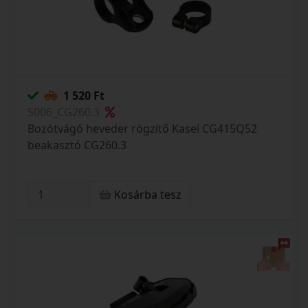
1 520 Ft
S006_CG260.3
Bozótvágó heveder rögzítő Kasei CG415Q52
beakasztó CG260.3
Kosárba tesz