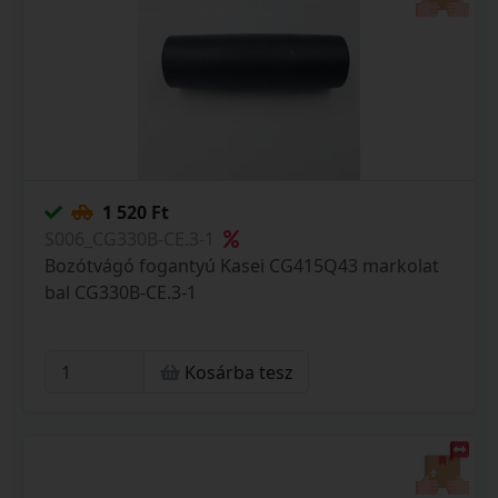
1 520 Ft
S006_CG330B-CE.3-1
Bozótvágó fogantyú Kasei CG415Q43 markolat
bal CG330B-CE.3-1
Kosárba tesz