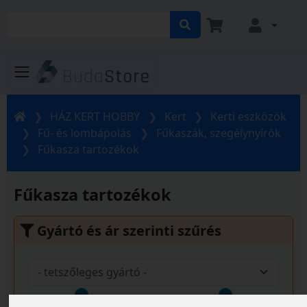
HÁZ KERT HOBBY
Kert
Kerti eszközök
Fű- és lombápolás
Fűkaszák, szegélynyírók
Fűkasza tartozékok
Fűkasza tartozékok
Gyártó és ár szerinti szűrés