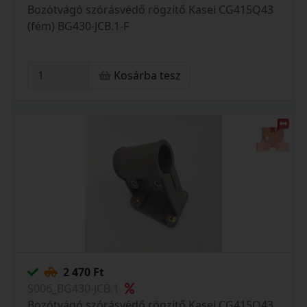
Bozótvágó szórásvédő rögzítő Kasei CG415Q43
(fém) BG430-JCB.1-F
Kosárba tesz
2 470 Ft
S006_BG430-JCB.1
Bozótvágó szórásvédő rögzítő Kasei CG415Q43