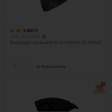
3 060 Ft
S006_30-462537
Bozótvágó szórásvédő AL-KO FRS410, 30-462537
Kosárba tesz