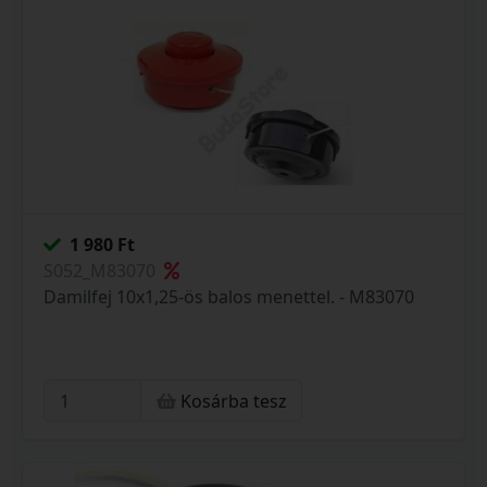
1 980 Ft
S052_M83070
Damilfej 10x1,25-ös balos menettel. - M83070
Kosárba tesz