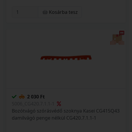
Kosárba tesz
2 030 Ft
S006_CG420.7.1.1-1
Bozótvágó szórásvédő szoknya Kasei CG415Q43
damilvágó penge nélkül CG420.7.1.1-1