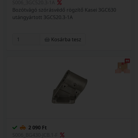
S006_3GC520.3-1A
Bozótvágó szórásvédő rögzítő Kasei 3GC630
utángyártott 3GC520.3-1A
Kosárba tesz
2 090 Ft
S006_BG430-JCB.1-F