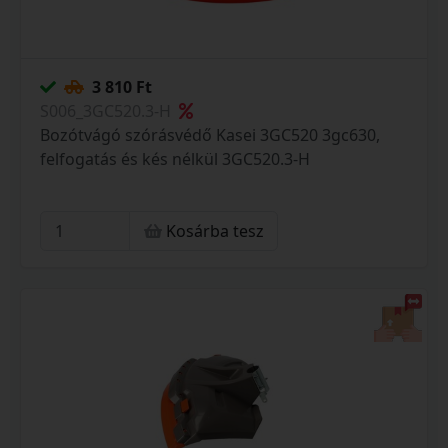
3 810 Ft
S006_3GC520.3-H
Bozótvágó szórásvédő Kasei 3GC520 3gc630,
felfogatás és kés nélkül 3GC520.3-H
Kosárba tesz