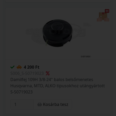
4 200 Ft
S006_S-50719023
Damilfej 109H 3/8-24" balos belsőmenetes
Husqvarna, MTD, ALKO tipusokhoz utángyártott
S-50719023
Kosárba tesz