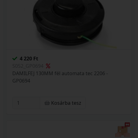
4 220 Ft
S052_GP0694
DAMILFEJ 130MM fél automata tec 2206 -
GP0694
Kosárba tesz