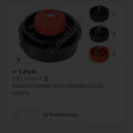
3 210 Ft
S052_GP0314
DAMILFEJ 109MM 3DB CSAVARRAL (1222) -
GP0314
Kosárba tesz