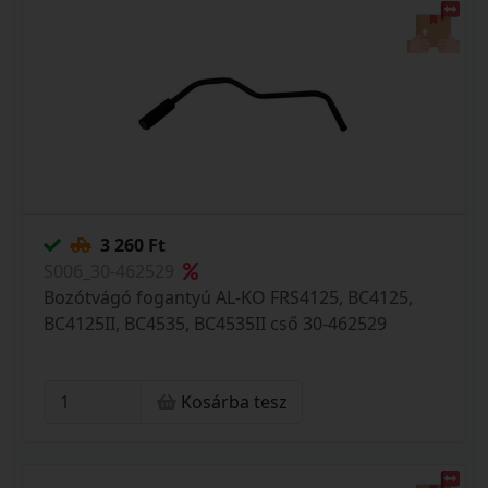
3 260 Ft
S006_30-462529
Bozótvágó fogantyú AL-KO FRS4125, BC4125,
BC4125II, BC4535, BC4535II cső 30-462529
Kosárba tesz