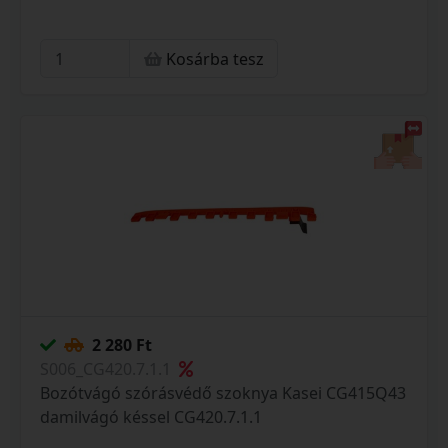
Kosárba tesz
2 280 Ft
S006_CG420.7.1.1
Bozótvágó szórásvédő szoknya Kasei CG415Q43
damilvágó késsel CG420.7.1.1