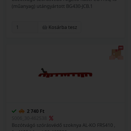
(műanyag) utángyártott BG430-JCB.1
Kosárba tesz
2 740 Ft
S006_30-462538
Bozótvágó szórásvédő szoknya AL-KO FRS410 ,