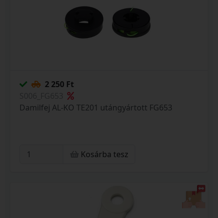
2 250 Ft
S006_FG653
Damilfej AL-KO TE201 utángyártott FG653
Kosárba tesz