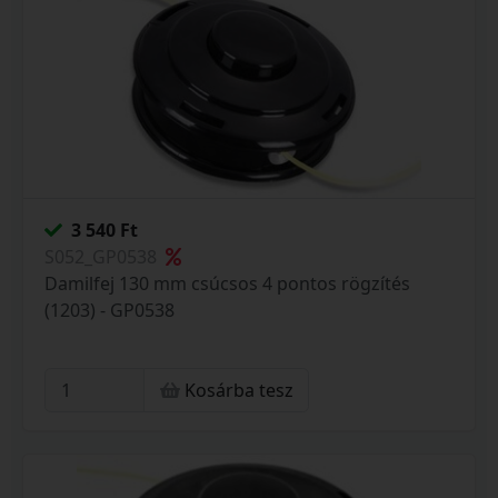
3 540 Ft
S052_GP0538
Damilfej 130 mm csúcsos 4 pontos rögzítés
(1203) - GP0538
Kosárba tesz