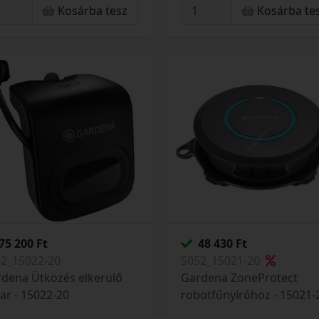
Kosárba tesz
Kosárba te
75 200 Ft
48 430 Ft
52_15022-20
S052_15021-20
dena Ütközés elkerülő
Gardena ZoneProtect
ar - 15022-20
robotfűnyíróhoz - 15021-