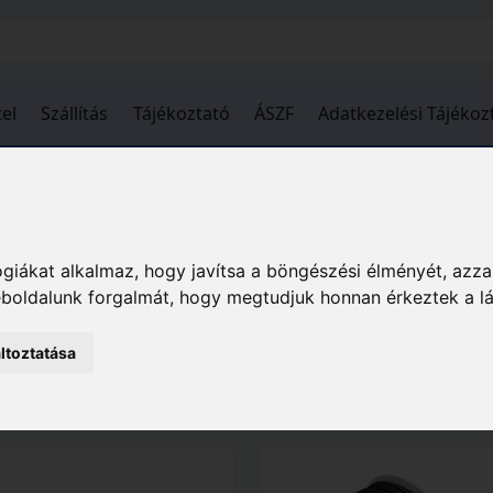
el
Szállítás
Tájékoztató
ÁSZF
Adatkezelési Tájékoz
Kert
Kerti eszközök
Fű- és lombápolás
Fűnyí
giákat alkalmaz, hogy javítsa a böngészési élményét, azza
weboldalunk forgalmát, hogy megtudjuk honnan érkeztek a l
ltoztatása