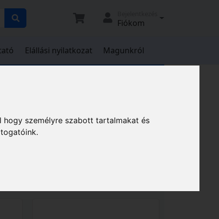
Bejelentkezés
Fiókom
tató
Elállási nyilatkozat
Magunkról
rók
Robotfűnyírók
l hogy személyre szabott tartalmakat és
átogatóink.