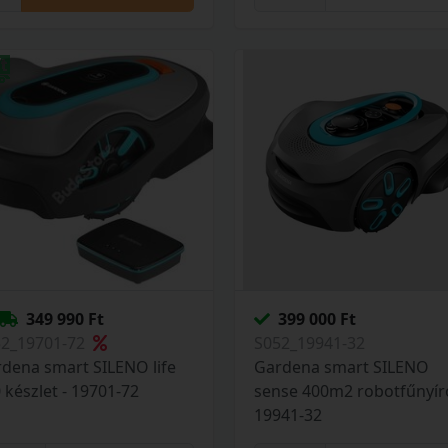
349 990 Ft
399 000 Ft
52_19701-72
S052_19941-32
dena smart SILENO life
Gardena smart SILENO
 készlet - 19701-72
sense 400m2 robotfűnyír
19941-32