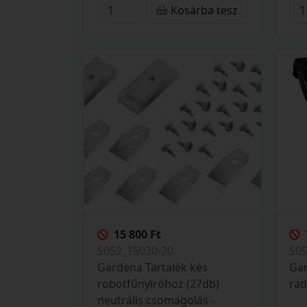
Kosárba tesz
15 800 Ft
S052_15030-20
S0
Gardena Tartalék kés
Gar
robotfűnyíróhoz (27db)
rad
neutrális csomagolás -