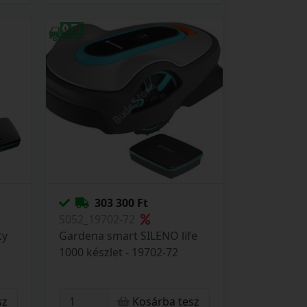
303 300 Ft
S052_19702-72
ty
Gardena smart SILENO life
1000 készlet - 19702-72
sz
Kosárba tesz