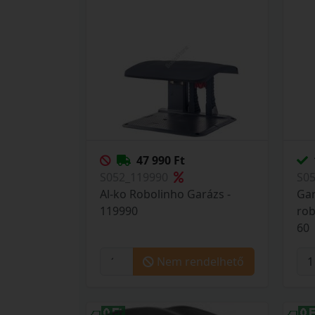
47 990 Ft
S052_119990
S0
Al-ko Robolinho Garázs -
Gar
119990
rob
60
Nem rendelhető