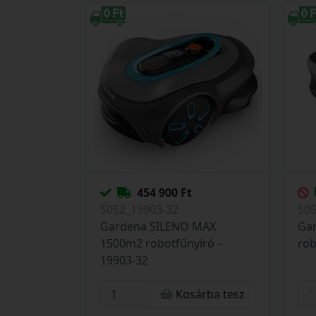
454 900 Ft
S052_19903-32
S0
Gardena SILENO MAX
Ga
1500m2 robotfűnyíró -
rob
19903-32
Kosárba tesz