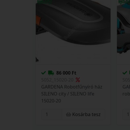
86 000 Ft
S052_15020-20
S0
GARDENA Robotfűnyíró ház
GAR
SILENO city / SILENO life
rob
15020-20
Kosárba tesz