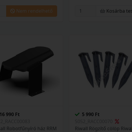
Nem rendelhető
Kosárba te
16 990 Ft
5 990 Ft
52_RACC00083
S052_RACC00070
all Robotfűnyíró ház RRM
Riwall Rögzítő cölöp Riwal