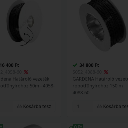
16 400 Ft
34 800 Ft
52_4058-60
S052_4088-60
dena Határoló vezeték
GARDENA Határoló vezet
otfűnyíróhoz 50m - 4058-
robotfűnyíróhoz 150 m
4088-60
Kosárba tesz
Kosárba te