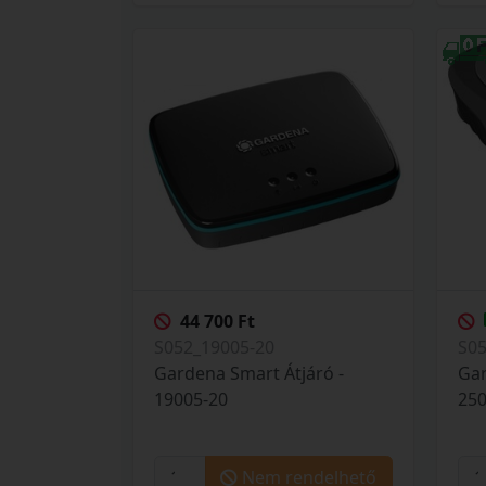
44 700 Ft
S052_19005-20
S0
Gardena Smart Átjáró -
Gar
19005-20
250
Nem rendelhető