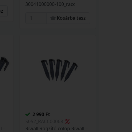
30041000000-100_racc
sz
Kosárba tesz
2 990 Ft
S052_RACC00068
l –
Riwall Rögzítő cölöp Riwall –