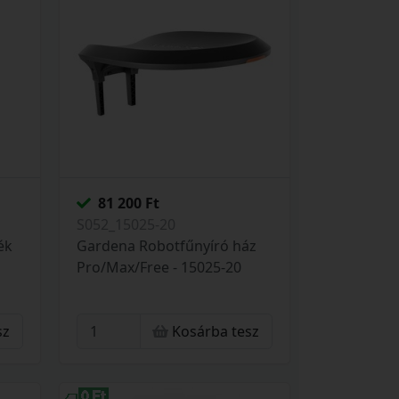
81 200 Ft
S052_15025-20
ék
Gardena Robotfűnyíró ház
Pro/Max/Free - 15025-20
sz
Kosárba tesz