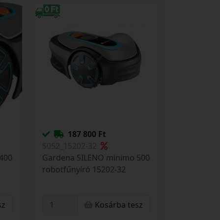
187 800 Ft
S052_15202-32
400
Gardena SILENO minimo 500
robotfűnyíró 15202-32
sz
Kosárba tesz