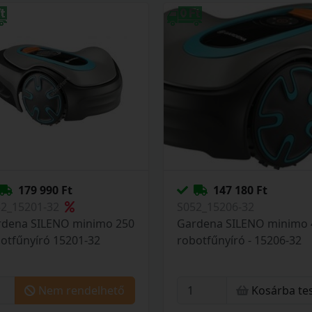
179 990 Ft
147 180 Ft
52_15201-32
S052_15206-32
rdena SILENO minimo 250
Gardena SILENO minimo 
otfűnyíró 15201-32
robotfűnyíró - 15206-32
Nem rendelhető
Kosárba te