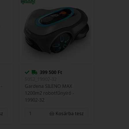
399 500 Ft
S052_19902-32
 -
Gardena SILENO MAX
1200m2 robotfűnyíró -
19902-32
sz
Kosárba tesz