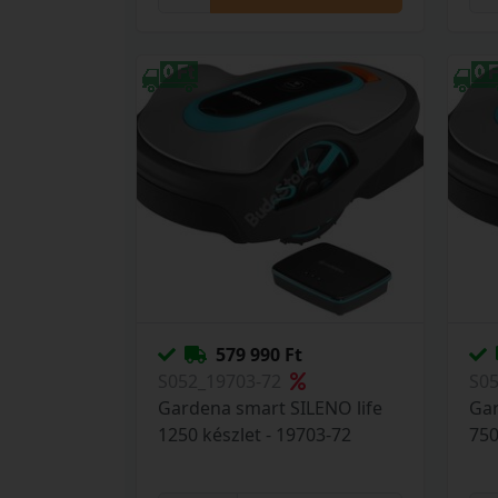
579 990 Ft
S052_19703-72
S0
Gardena smart SILENO life
Gar
1250 készlet - 19703-72
750