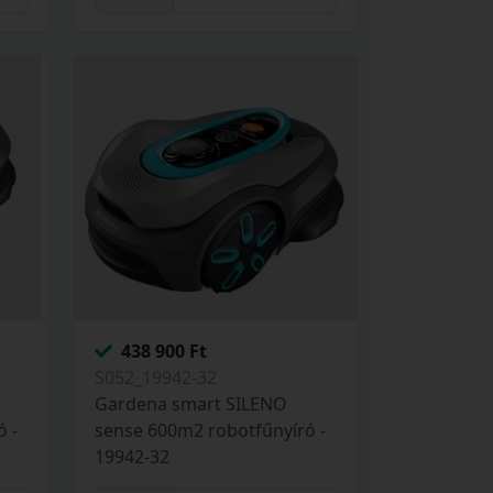
438 900 Ft
S052_19942-32
Gardena smart SILENO
ó -
sense 600m2 robotfűnyíró -
19942-32