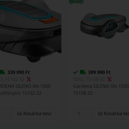
339 990 Ft
399 990 Ft
52_15102-32
S052_15108-32
DENA SILENO life 1000
Gardena SILENO life 1500
otfűnyíró 15102-32
15108-32
Kosárba tesz
Kosárba te