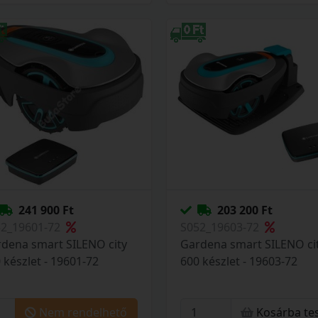
241 900 Ft
203 200 Ft
52_19601-72
S052_19603-72
dena smart SILENO city
Gardena smart SILENO ci
 készlet - 19601-72
600 készlet - 19603-72
Nem rendelhető
Kosárba te