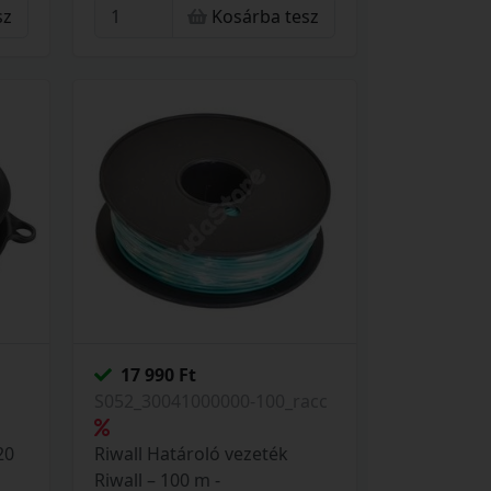
sz
Kosárba tesz
17 990 Ft
S052_30041000000-100_racc
20
Riwall Határoló vezeték
Riwall – 100 m -