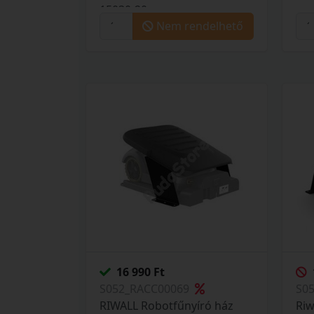
15030-20
Nem rendelhető
16 990 Ft
S052_RACC00069
S0
RIWALL Robotfűnyíró ház
Riw