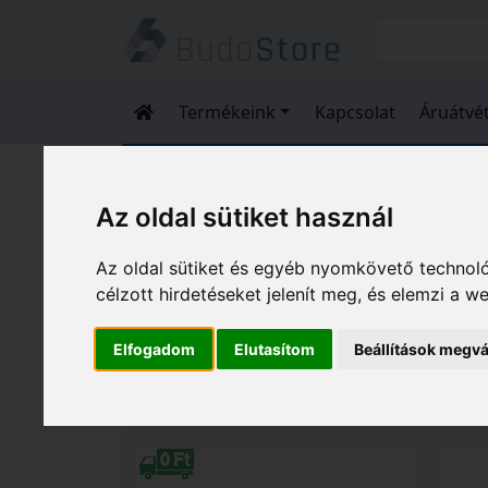
Termékeink
Kapcsolat
Áruátvét
Termékeink
HÁZ KERT HOBBY
Az oldal sütiket használ
Robotfűnyírók
Az oldal sütiket és egyéb nyomkövető technoló
célzott hirdetéseket jelenít meg, és elemzi a 
Gyártó és ár szerinti szűrés
Elfogadom
Elutasítom
Beállítások megvá