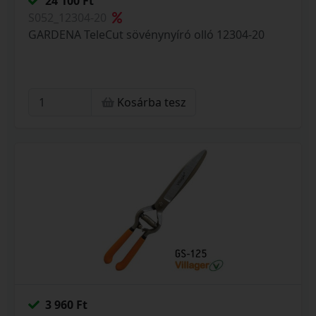
24 100 Ft
S052_12304-20
GARDENA TeleCut sövénynyíró olló 12304-20
Kosárba tesz
3 960 Ft