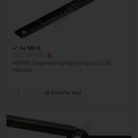
14 180 Ft
S052_1001432
FISKARS SingleStep ágvágó horgos (S) L28
1001432
Kosárba tesz