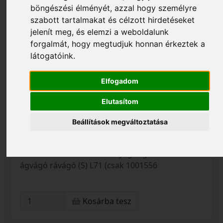
böngészési élményét, azzal hogy személyre
szabott tartalmakat és célzott hirdetéseket
jelenít meg, és elemzi a weboldalunk
forgalmát, hogy megtudjuk honnan érkeztek a
látogatóink.
Elfogadom
Elutasítom
Beállítások megváltoztatása
22 470 Ft
S052_1001556
FISKARS PowerGear műanyag fogaskerekes
ágvágó rávágó (S) L71 (csak 1001556
Kosárba tesz