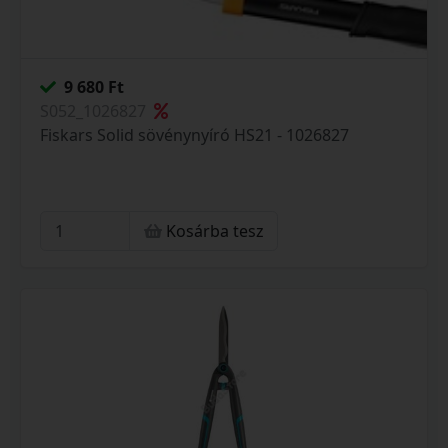
9 680 Ft
S052_1026827
Fiskars Solid sövénynyíró HS21 - 1026827
Kosárba tesz