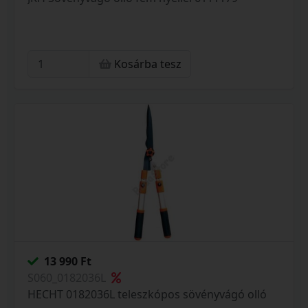
Kosárba tesz
13 990 Ft
S060_0182036L
HECHT 0182036L teleszkópos sövényvágó olló