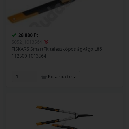
28 880 Ft
S052_1013564
FISKARS SmartFit teleszkópos ágvágó L86
112500 1013564
Kosárba tesz