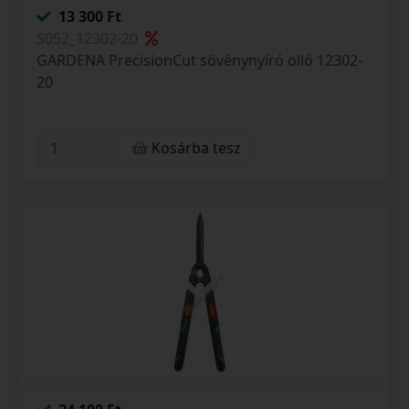
13 300 Ft
S052_12302-20
GARDENA PrecisionCut sövénynyíró olló 12302-
20
Kosárba tesz