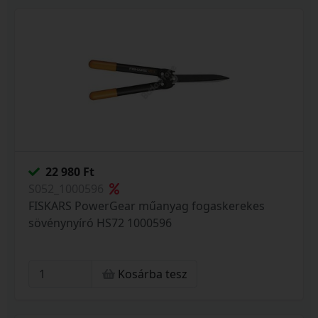
22 980 Ft
S052_1000596
FISKARS PowerGear műanyag fogaskerekes
sövénynyíró HS72 1000596
Kosárba tesz