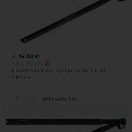
16 780 Ft
S052_1001426
FISKARS SingleStep ágvágó horgos (L) L38
1001426
Kosárba tesz