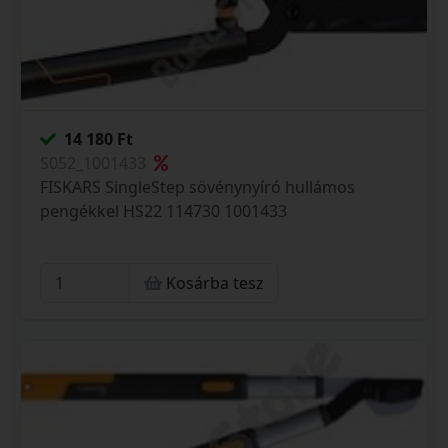
14 180 Ft
S052_1001433
FISKARS SingleStep sövénynyíró hullámos
pengékkel HS22 114730 1001433
Kosárba tesz