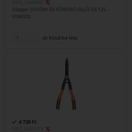
S052_V046920
Villager SÖVÉNY ÉS FŰNYÍRÓ OLLÓ GS 125 -
V046920
Kosárba tesz
4 720 Ft
S052_V023313