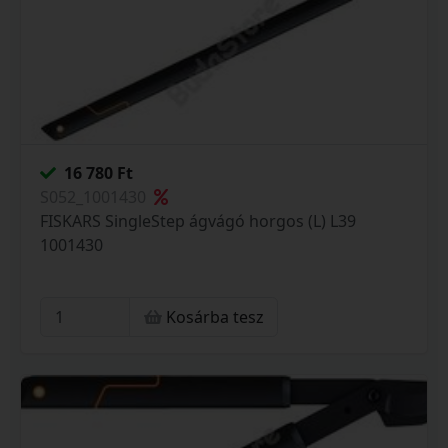
16 780 Ft
S052_1001430
FISKARS SingleStep ágvágó horgos (L) L39
1001430
Kosárba tesz