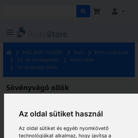
HÁZ KERT HOBBY
Kert
Kerti eszközök
Fű- és lombápolás
Kerti ollók
Sövényvágó ollók
Sövényvágó ollók
Gyártó és ár szerinti szűrés
Az oldal sütiket használ
Az oldal sütiket és egyéb nyomkövető
technológiákat alkalmaz, hogy javítsa a