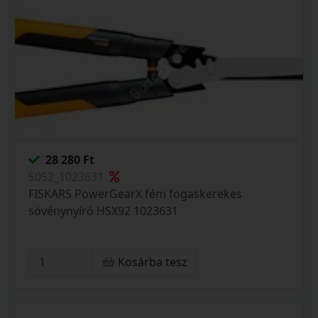
28 280 Ft
S052_1023631
FISKARS PowerGearX fém fogaskerekes
sövénynyíró HSX92 1023631
Kosárba tesz