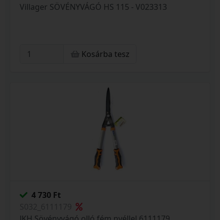
Villager SÖVÉNYVÁGÓ HS 115 - V023313
Kosárba tesz
4 730 Ft
S032_6111179
JKH Sövényvágó olló fém nyéllel 6111179