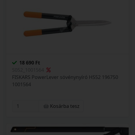
18 690 Ft
S052_1001564
FISKARS PowerLever sövénynyíró HS52 196750
1001564
Kosárba tesz