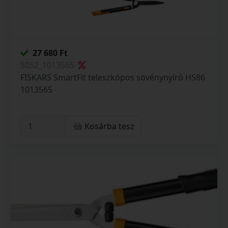
27 680 Ft
S052_1013565
FISKARS SmartFit teleszkópos sövénynyíró HS86
1013565
Kosárba tesz