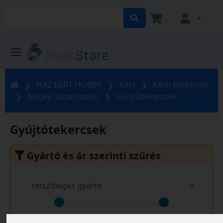
HÁZ KERT HOBBY
Kert
Kerti eszközök
Kisgép alkatrészek
Gyújtótekercsek
Gyújtótekercsek
Gyártó és ár szerinti szűrés