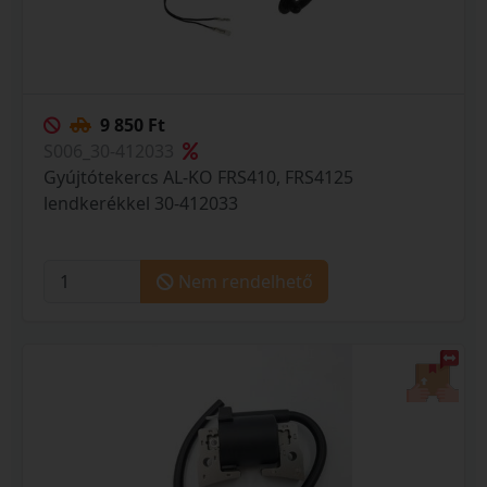
9 850 Ft
S006_30-412033
Gyújtótekercs AL-KO FRS410, FRS4125
lendkerékkel 30-412033
Nem rendelhető