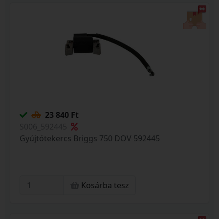
23 840 Ft
S006_592445
Gyújtótekercs Briggs 750 DOV 592445
Kosárba tesz