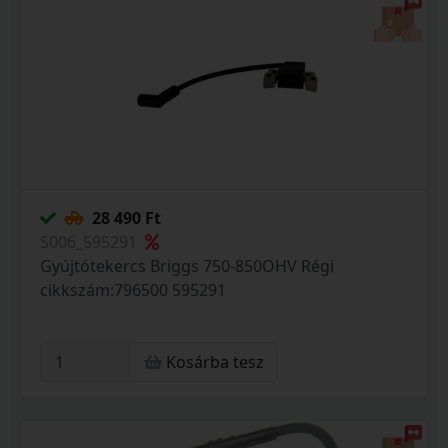
28 490 Ft
S006_595291
Gyújtótekercs Briggs 750-850OHV Régi
cikkszám:796500 595291
Kosárba tesz