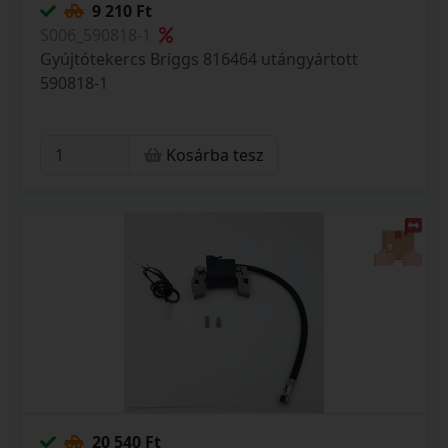
9 210 Ft
S006_590818-1
Gyújtótekercs Briggs 816464 utángyártott
590818-1
Kosárba tesz
20 540 Ft