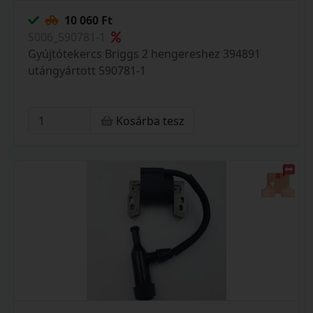
10 060 Ft
S006_590781-1
Gyújtótekercs Briggs 2 hengereshez 394891
utángyártott 590781-1
Kosárba tesz