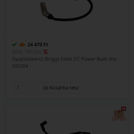
24 470 Ft
S006_595304
Gyújtótekercs Briggs Intek I/C Power Built ohv
595304
Kosárba tesz