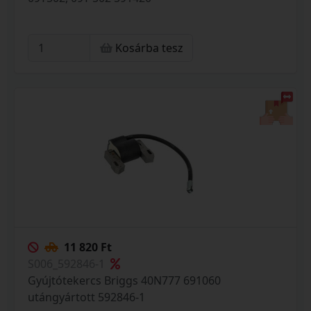
Kosárba tesz
11 820 Ft
S006_592846-1
Gyújtótekercs Briggs 40N777 691060
utángyártott 592846-1