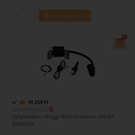
Nem rendelhető
19 250 Ft
S006_84005272
Gyújtótekercs Briggs 450E tirisztoros 593381
84005272