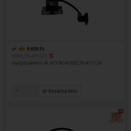
9 650 Ft
S006_30-411726
Gyújtótekercs AL-KO BC4535II 30-411726
Kosárba tesz