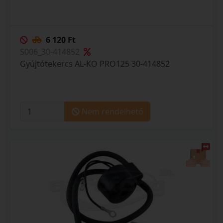
6 120 Ft
S006_30-414852
Gyújtótekercs AL-KO PRO125 30-414852
Nem rendelhető