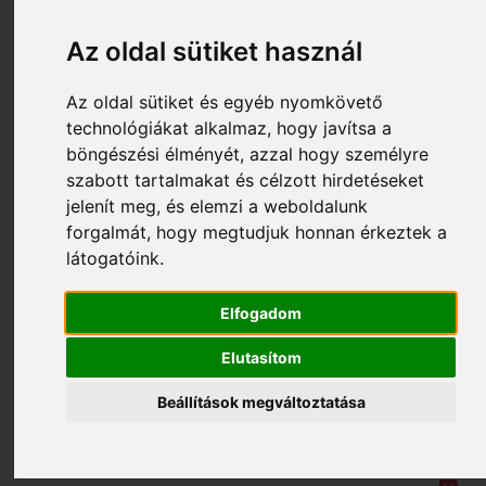
Az oldal sütiket használ
Az oldal sütiket és egyéb nyomkövető
technológiákat alkalmaz, hogy javítsa a
böngészési élményét, azzal hogy személyre
szabott tartalmakat és célzott hirdetéseket
jelenít meg, és elemzi a weboldalunk
forgalmát, hogy megtudjuk honnan érkeztek a
3 970 Ft
látogatóink.
S006_US-147-020/F
Gyújtótekercs átalakító univerzális 2 ütemű
Elfogadom
utángyártott US-147-020/F
Elutasítom
Beállítások megváltoztatása
Kosárba tesz