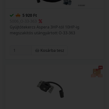
5 920 Ft
S006_O-33-363
Gyújtótekercs Aspera 3HP-tól 10HP-ig
megszakitós utángyártott O-33-363
Kosárba tesz