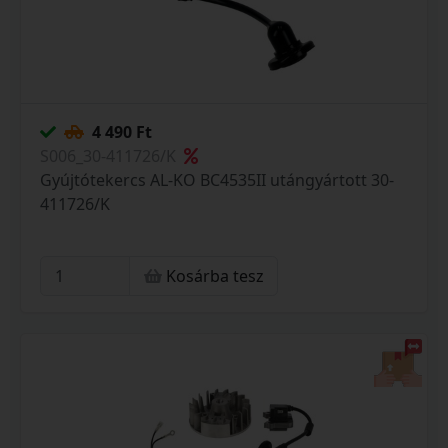
4 490 Ft
S006_30-411726/K
Gyújtótekercs AL-KO BC4535II utángyártott 30-
411726/K
Kosárba tesz