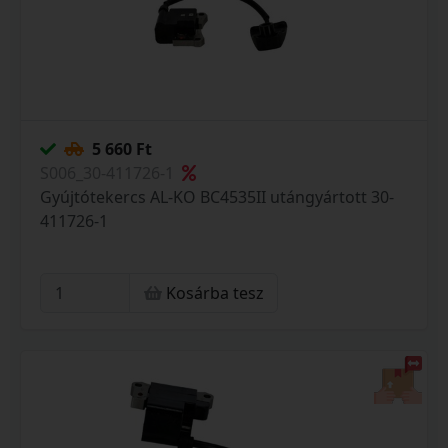
5 660 Ft
S006_30-411726-1
Gyújtótekercs AL-KO BC4535II utángyártott 30-
411726-1
Kosárba tesz