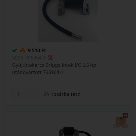
9 510 Ft
S006_796964-1
Gyújtótekercs Briggs Intek I/C 5.5 hp
utángyártott 796964-1
Kosárba tesz