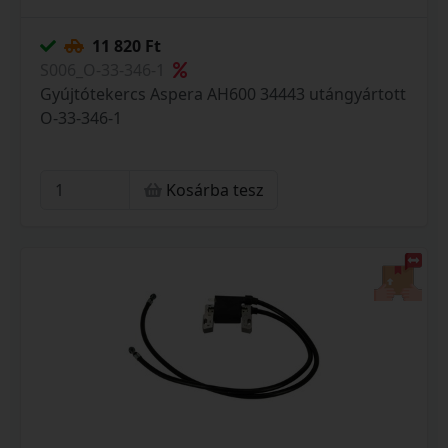
11 820 Ft
S006_O-33-346-1
Gyújtótekercs Aspera AH600 34443 utángyártott
O-33-346-1
Kosárba tesz