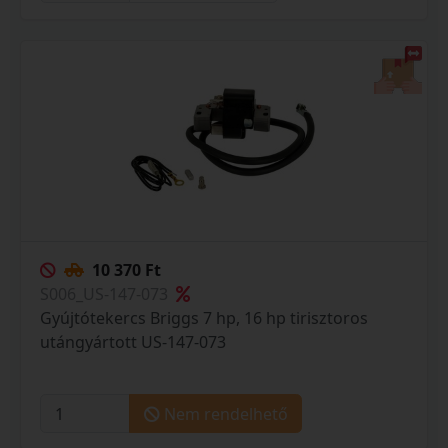
10 370 Ft
S006_US-147-073
Gyújtótekercs Briggs 7 hp, 16 hp tirisztoros
utángyártott US-147-073
Nem rendelhető