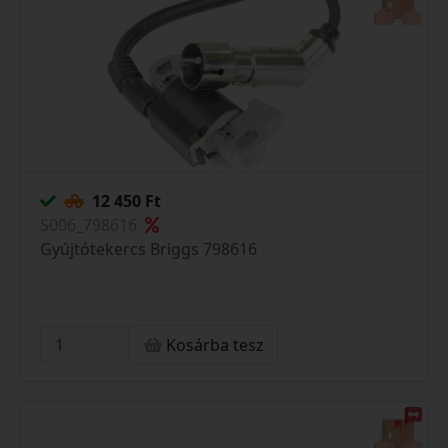
12 450 Ft
S006_798616
Gyújtótekercs Briggs 798616
Kosárba tesz