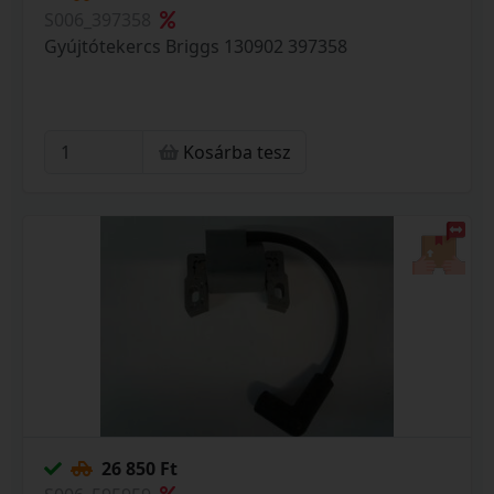
S006_397358
Gyújtótekercs Briggs 130902 397358
Kosárba tesz
26 850 Ft