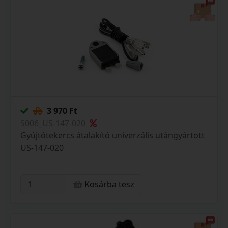
3 970 Ft
S006_US-147-020
Gyújtótekercs átalakító univerzális utángyártott
US-147-020
Kosárba tesz