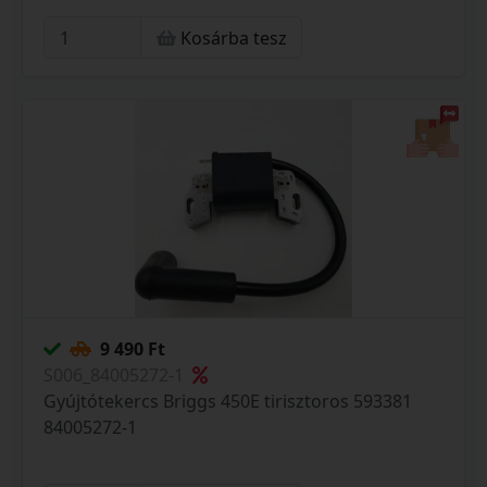
Kosárba tesz
9 490 Ft
S006_84005272-1
Gyújtótekercs Briggs 450E tirisztoros 593381
84005272-1