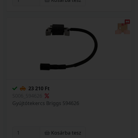
Kosárba tesz
23 210 Ft
S006_594626
Gyújtótekercs Briggs 594626
Kosárba tesz