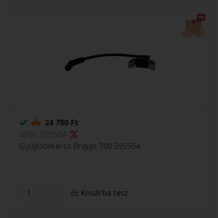
24 780 Ft
S006_595554
Gyújtótekercs Briggs 700 595554
Kosárba tesz