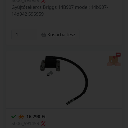
S006_595959
Gyújtótekercs Briggs 14B907 model: 14b907-
14d942 595959
Kosárba tesz
16 790 Ft
S006_591459