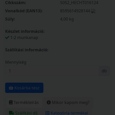
Cikkszám:
S052_HECHT016124
Vonalkód (EAN13):
8595614928144
Súly:
4,00 kg
Készlet információ:
1-2 munkanap
Szállítási információ:
Mennyiség
db
Kosárba tesz
Termékleírás
Mikor kapom meg?
Szállítási díj
Kategória termékei