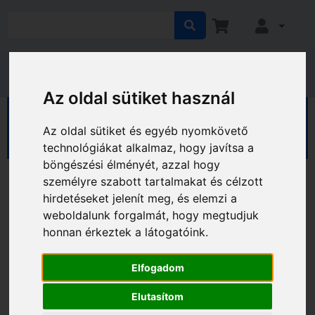
Az oldal sütiket használ
HÁZ KERT HOBBY
Kert
Kerti eszközök
Az oldal sütiket és egyéb nyomkövető
Medence és tartozékai
technológiákat alkalmaz, hogy javítsa a
böngészési élményét, azzal hogy
személyre szabott tartalmakat és célzott
hirdetéseket jelenít meg, és elemzi a
weboldalunk forgalmát, hogy megtudjuk
honnan érkeztek a látogatóink.
Elfogadom
Elutasítom
HECHT MEDENCE ALÁTÉTFÓLIA