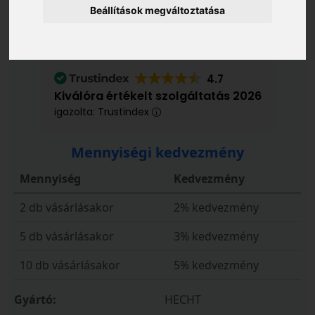
Beállítások megváltoztatása
HECHT016124
9 990 Ft
/ db
4.7
Kiválóra értékelt szolgáltatás 2026
igazolta: Trustindex
Mennyiségi kedvezmény
Mennyiség
Kedvezmény
2 db vásárlásakor
2% kedvezmény
5 db vásárlásakor
3% kedvezmény
10 db vásárlásakor
5% kedvezmény
Gyártó:
HECHT