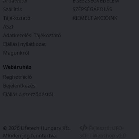
Áruátvétel
EGÉSZSÉGVÉDELEM
Szállítás
SZÉPSÉGÁPOLÁS
Tájékoztató
KIEMELT AKCIÓINK
ÁSZF
Adatkezelési Tájékoztató
Elállási nyilatkozat
Magunkról
Webáruház
Regisztráció
Bejelentkezés
Elállás a szerződéstől
© 2026 Lifetech Hungary Kft.
Fejlesztő:
UFO-
Minden jog fenntartva.
SOFT Webshop v2.0