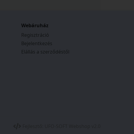
Webáruház
Regisztráció
Bejelentkezés
Elállás a szerződéstől
ikus reteszelés biztonságosan rögzíti
Fejlesztő:
UFO-SOFT Webshop v2.0