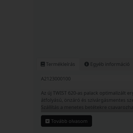
Termékleírás
Egyéb információ
A2123000100
Az új TWIST 620-as palack optimalizált 
átfolyású, önzáró és szivárgásmentes sz
Szállítás a menetes betétekre csavarozha
620 ml térfogat
Tovább olvasom
Új szivárgásmentes, önzáró kupak n
Mosogatógépben mosható