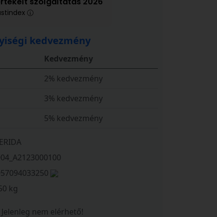
értékelt szolgáltatás 2026
ustindex
iségi kedvezmény
Kedvezmény
2% kedvezmény
3% kedvezmény
5% kedvezmény
ERIDA
004_A2123000100
057094033250
50 kg
Jelenleg nem elérhető!