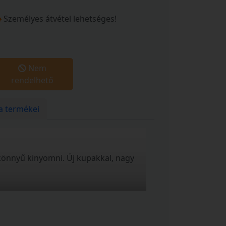
Személyes átvétel lehetséges!
Nem
rendelhető
a termékei
 könnyű kinyomni. Új kupakkal, nagy
el.