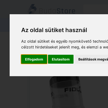
Termékeink
Kapcsolat
Áruátvét
Az oldal sütiket használ
Termékeink
HÁZ KERT HOBBY
Az oldal sütiket és egyéb nyomkövető technoló
MERIDA Kulacs ME Swivel/Fidlock 620ml
célzott hirdetéseket jelenít meg, és elemzi a 
Elfogadom
Elutasítom
Beállítások megvá