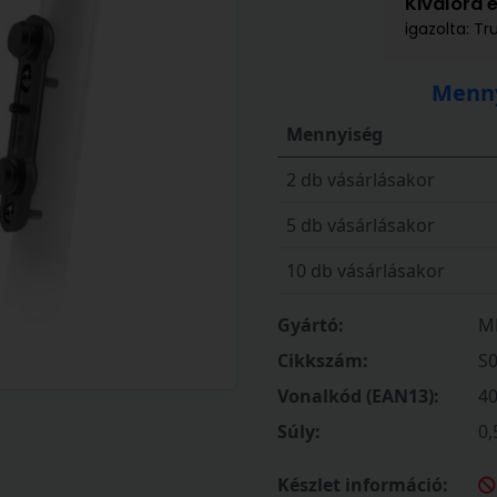
Kiválóra 
igazolta: Tr
Menny
Mennyiség
2 db vásárlásakor
5 db vásárlásakor
10 db vásárlásakor
Gyártó:
M
Cikkszám:
S
Vonalkód (EAN13):
4
Súly:
0,
Készlet információ: