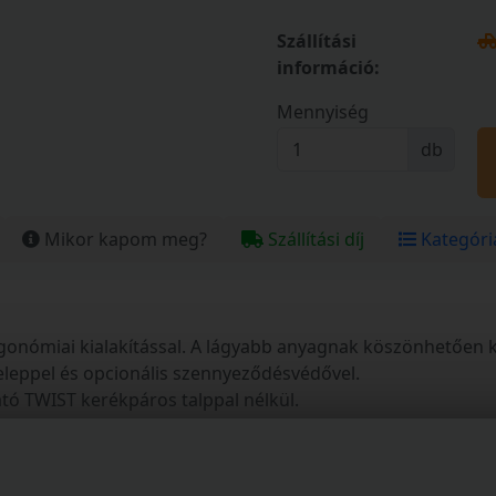
Szállítási
információ:
Mennyiség
db
Mikor kapom meg?
Szállítási díj
Kategóri
ergonómiai kialakítással. A lágyabb anyagnak köszönhetően
eleppel és opcionális szennyeződésvédővel.
tó TWIST kerékpáros talppal nélkül.
agy vízáramlású szeleppel és opcionális szennyeződésvédőv