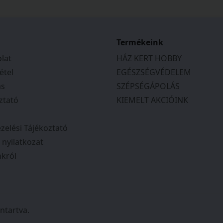
Termékeink
lat
HÁZ KERT HOBBY
étel
EGÉSZSÉGVÉDELEM
ás
SZÉPSÉGÁPOLÁS
ztató
KIEMELT AKCIÓINK
zelési Tájékoztató
i nyilatkozat
król
k és rögzítik a különböző modulokat az alaphoz. A mechan
ntartva.
elmes és biztonságos kezelhetőséget, még terhelés alatt is.