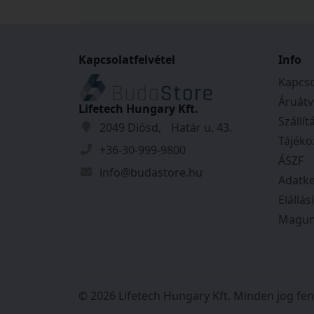
BPA-mentes polietilén
Illeszkedik az összes TWIST talphoz
Kapcsolatfelvétel
Info
Kapcso
Áruátv
Lifetech Hungary Kft.
Szállít
2049 Diósd, Határ u. 43.
Tájéko
+36-30-999-9800
ÁSZF
info@budastore.hu
Adatke
Elállás
Magun
Snap+Connect!
Az erős mágnesek vonzzák, központosítjá
© 2026 Lifetech Hungary Kft. Minden jog fen
a modult a kerethez. Ez biztosítja a kény