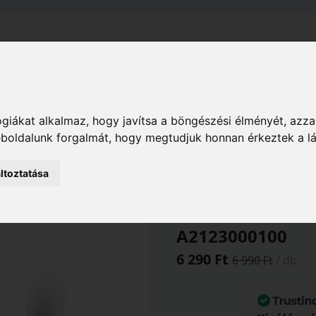
el
Szállítás
Tájékoztató
ÁSZF
Adatkezelési Tájékoz
Hobby
Sport, kerékpár
Kulacsok
giákat alkalmaz, hogy javítsa a böngészési élményét, azza
 átlátszó kulacs ( csak a kulacs) A2123000100
weboldalunk forgalmát, hogy megtudjuk honnan érkeztek a l
ltoztatása
MERIDA Kulacs
átlátszó kul
A2123000100
6 290 Ft
6 990 Ft
/ db