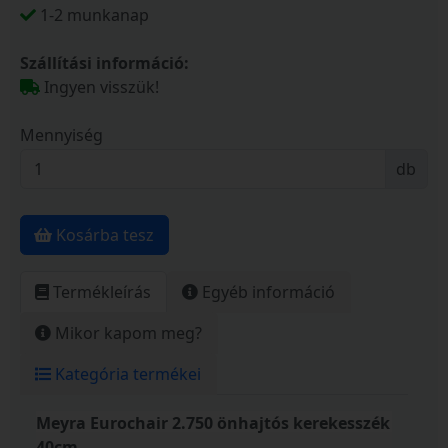
1-2 munkanap
Szállítási információ:
Ingyen visszük!
Mennyiség
db
Kosárba tesz
Termékleírás
Egyéb információ
Mikor kapom meg?
Kategória termékei
Meyra Eurochair 2.750 önhajtós kerekesszék
40cm