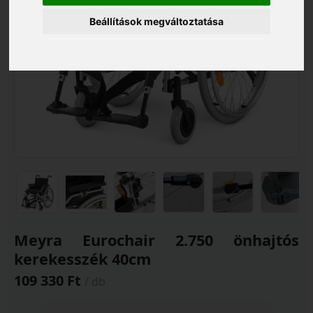
Beállítások megváltoztatása
Meyra Eurochair 2.750 önhajtós
kerekesszék 40cm
109 330 Ft
/ db