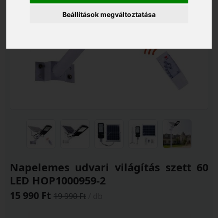
Beállítások megváltoztatása
Napelemes udvari világítás szett 60
LED HOP1000959-2
15 990 Ft
19 990 Ft
/ db