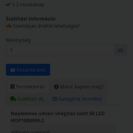
1-2 munkanap
Szállítási információ:
Személyes átvétel lehetséges!
Mennyiség
db
Kosárba tesz
Termékleírás
Mikor kapom meg?
Szállítási díj
Kategória termékei
Napelemes udvari világítás szett 60 LED
HOP1000959-2
állítható üzemidő