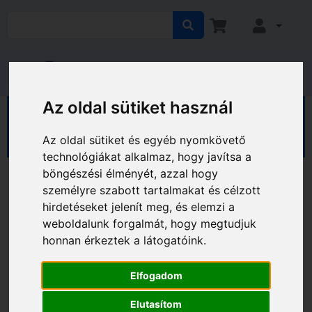
Az oldal sütiket használ
HÁZ KERT HOBBY
Ház
Lakberendezés
Világítástechnika
Energiatakarékos lámpák
Az oldal sütiket és egyéb nyomkövető
technológiákat alkalmaz, hogy javítsa a
böngészési élményét, azzal hogy
személyre szabott tartalmakat és célzott
hirdetéseket jelenít meg, és elemzi a
weboldalunk forgalmát, hogy megtudjuk
honnan érkeztek a látogatóink.
Elfogadom
Elutasítom