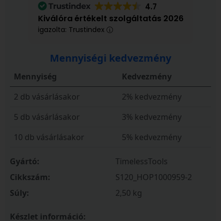
4.7
Kiválóra értékelt szolgáltatás 2026
igazolta: Trustindex
Mennyiségi kedvezmény
Mennyiség
Kedvezmény
2 db vásárlásakor
2% kedvezmény
5 db vásárlásakor
3% kedvezmény
10 db vásárlásakor
5% kedvezmény
Gyártó:
TimelessTools
Cikkszám:
S120_HOP1000959-2
Súly:
2,50 kg
Készlet információ: