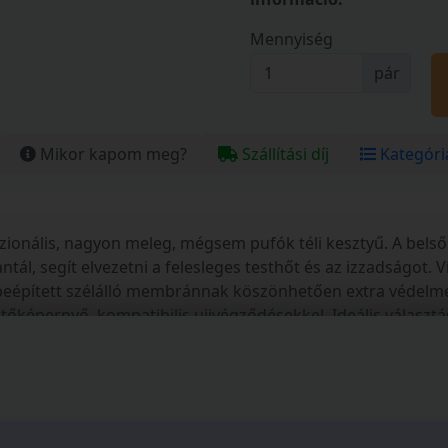
Mennyiség
pár
Mikor kapom meg?
Szállítási díj
Kategóri
szionális, nagyon meleg, mégsem pufók téli kesztyű. A bels
ál, segít elvezetni a felesleges testhőt és az izzadságot. V
beépített szélálló membránnak köszönhetően extra védelmet 
ntőképernyő–kompatibilis ujjvégződésekkel. Ideális választá
retek: S-XXL