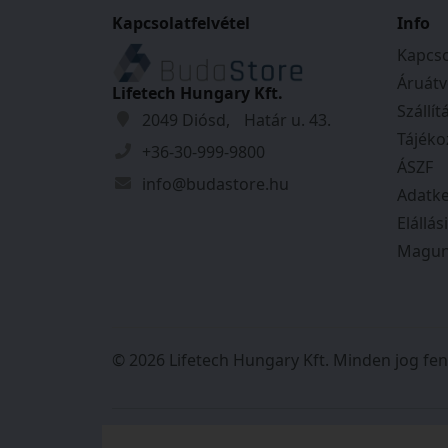
Kapcsolatfelvétel
Info
Kapcso
Áruátv
Lifetech Hungary Kft.
Szállít
2049 Diósd, Határ u. 43.
Tájéko
+36-30-999-9800
ÁSZF
info@budastore.hu
Adatke
Elállás
Magun
© 2026 Lifetech Hungary Kft. Minden jog fen