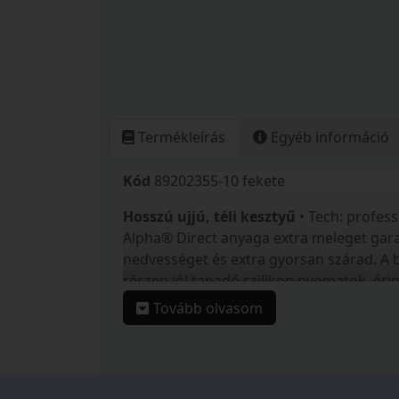
Termékleírás
Egyéb információ
Kód
89202355-10 fekete
Hosszú ujjú, téli kesztyű
• Tech: profes
Alpha® Direct anyaga extra meleget garant
nedvességet és extra gyorsan szárad. A 
részen jól tapadó szilikon nyomatok, éri
számodra a tökéletes kormányfogás • Mé
Tovább olvasom
Mérettáblázat