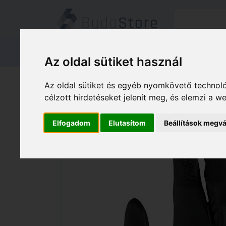
Termékeink
Kapcsolat
Áruátvét
Az oldal sütiket használ
Termékeink
HÁZ KERT HOBBY
Az oldal sütiket és egyéb nyomkövető technoló
NORTHWAVE Kesztyű NW téli FAST POLA
célzott hirdetéseket jelenít meg, és elemzi a 
Elfogadom
Elutasítom
Beállítások megvá