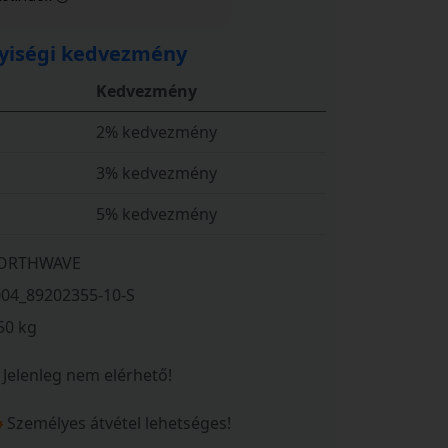
iségi kedvezmény
Kedvezmény
2% kedvezmény
3% kedvezmény
5% kedvezmény
ORTHWAVE
004_89202355-10-S
50 kg
Jelenleg nem elérhető!
Személyes átvétel lehetséges!