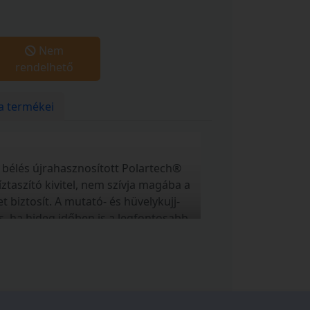
Nem
rendelhető
a termékei
ő bélés újrahasznosított Polartech®
íztaszító kivitel, nem szívja magába a
biztosít. A mutató- és hüvelykujj-
s, ha hideg időben is a legfontosabb