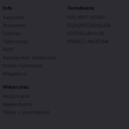
Zár: VdS-1 minősítésű kulcsos zárral.
Info
Termékeink
Zárfelfúrás ellen mangánlappal védett
Kapcsolat
HÁZ KERT HOBBY
Áruátvétel
EGÉSZSÉGVÉDELEM
Szállítás
SZÉPSÉGÁPOLÁS
Rögzítés: Rögzítő szett nincs mellékelve
Tájékoztató
KIEMELT AKCIÓINK
Rögzítő furatok a fenéklemezen és hátfalon
Egyéb jellemzők: Robosztus kivitel
ÁSZF
Balos ajtóval
Adatkezelési Tájékoztató
Elállási nyilatkozat
Bedobófej bankjegy részére
Magunkról
Webáruház
Regisztráció
Bejelentkezés
Elállás a szerződéstől