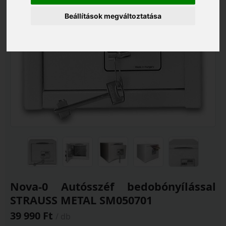
Beállítások megváltoztatása
Nova-0 Autósszéf bedobónyílással
STRAUSS METAL SM050701
39 990 Ft
/ db