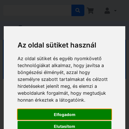
Az oldal sütiket használ
HÁZ KERT HOBBY
Ház
Biztonságtechnikai eszközök
Az oldal sütiket és egyéb nyomkövető
Széfek, biztonsági eszközök
technológiákat alkalmaz, hogy javítsa a
Pénzbedobós széfek
böngészési élményét, azzal hogy
személyre szabott tartalmakat és célzott
hirdetéseket jelenít meg, és elemzi a
weboldalunk forgalmát, hogy megtudjuk
honnan érkeztek a látogatóink.
Elfogadom
Elutasítom