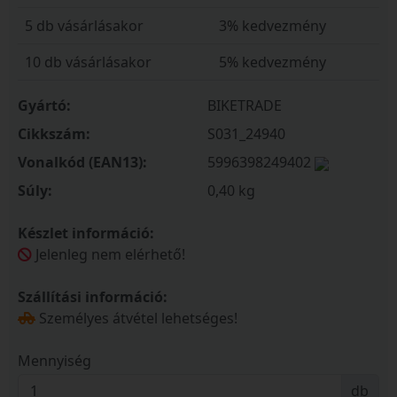
5 db vásárlásakor
3% kedvezmény
10 db vásárlásakor
5% kedvezmény
Gyártó:
BIKETRADE
Cikkszám:
S031_24940
Vonalkód (EAN13):
5996398249402
Súly:
0,40 kg
Készlet információ:
Jelenleg nem elérhető!
Szállítási információ:
Személyes átvétel lehetséges!
Mennyiség
db