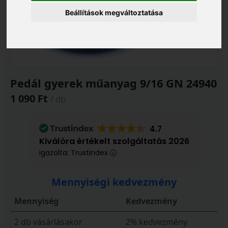
Beállítások megváltoztatása
Pedál gyerek műanyag 9/16 GN 24940
1 090 Ft
/ db
4.7
Kiválóra értékelt szolgáltatás 2026
igazolta: Trustindex
Mennyiségi kedvezmény
Mennyiség
Kedvezmény
2 db vásárlásakor
2% kedvezmény