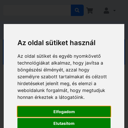
Az oldal sütiket használ
HÁZ KERT HOBBY
Hobby
Sport, kerékpár
Pedálok
Az oldal sütiket és egyéb nyomkövető
technológiákat alkalmaz, hogy javítsa a
böngészési élményét, azzal hogy
személyre szabott tartalmakat és célzott
hirdetéseket jelenít meg, és elemzi a
weboldalunk forgalmát, hogy megtudjuk
honnan érkeztek a látogatóink.
Elfogadom
Elutasítom