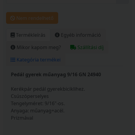
Nem rendelhető
Termékleírás
Egyéb információ
Mikor kapom meg?
Szállítási díj
Kategória termékei
Pedál gyerek műanyag 9/16 GN 24940
Kerékpár pedál gyerekbiciklihez.
Csúszóperselyes
Tengelyméret: 9/16"-os.
Anyaga: műanyag+acél.
Prizmával