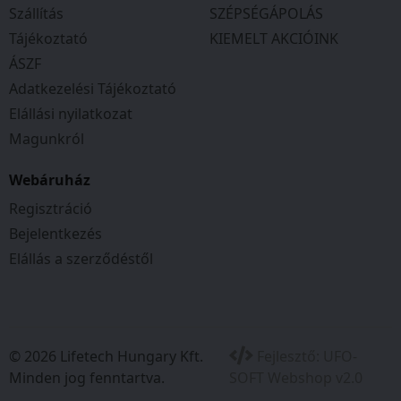
között: 52.5 mm
Szállítás
SZÉPSÉGÁPOLÁS
Pedáltest vastagsága a taposófelületen: 17.1
Tájékoztató
KIEMELT AKCIÓINK
mm
ÁSZF
Tömege: 331 g
Adatkezelési Tájékoztató
Kompotibilis a Shimano SPD rendszerrel.
Elállási nyilatkozat
Magunkról
Webáruház
Regisztráció
Bejelentkezés
Elállás a szerződéstől
© 2026 Lifetech Hungary Kft.
Fejlesztő:
UFO-
Minden jog fenntartva.
SOFT Webshop v2.0