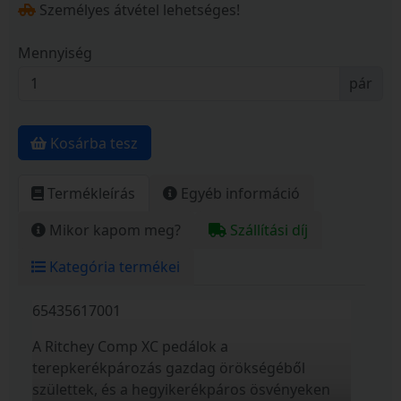
Személyes átvétel lehetséges!
Mennyiség
pár
Kosárba tesz
Termékleírás
Egyéb információ
Mikor kapom meg?
Szállítási díj
Kategória termékei
65435617001
A Ritchey Comp XC pedálok a
terepkerékpározás gazdag örökségéből
születtek, és a hegyikerékpáros ösvényeken