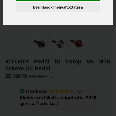
Beállítások megváltoztatása
RITCHEY Pedál RI Comp V6 MTB
Fekete XC Pedal
25 190 Ft
27 990 Ft
/ pár
4.7
Kiválóra értékelt szolgáltatás 2026
igazolta: Trustindex