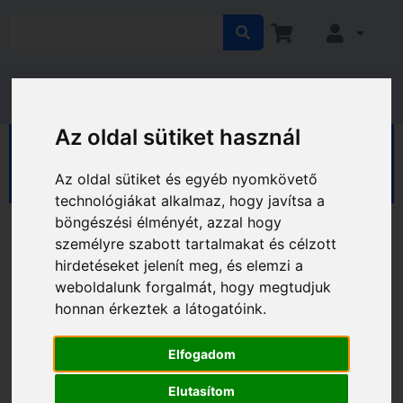
Az oldal sütiket használ
HÁZ KERT HOBBY
Hobby
Sport, kerékpár
Pedálok
Az oldal sütiket és egyéb nyomkövető
technológiákat alkalmaz, hogy javítsa a
böngészési élményét, azzal hogy
személyre szabott tartalmakat és célzott
hirdetéseket jelenít meg, és elemzi a
weboldalunk forgalmát, hogy megtudjuk
honnan érkeztek a látogatóink.
Elfogadom
Elutasítom