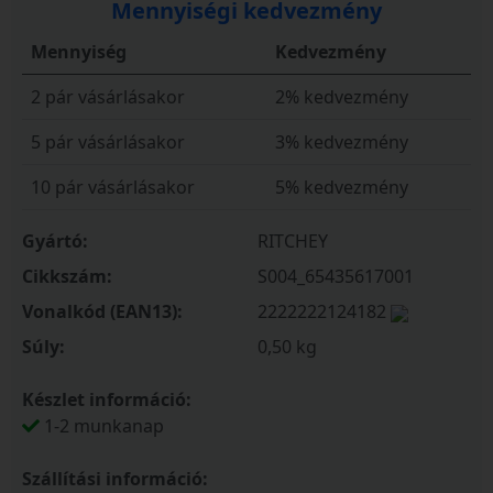
Mennyiségi kedvezmény
Mennyiség
Kedvezmény
2 pár vásárlásakor
2% kedvezmény
5 pár vásárlásakor
3% kedvezmény
10 pár vásárlásakor
5% kedvezmény
Gyártó:
RITCHEY
Cikkszám:
S004_65435617001
Vonalkód (EAN13):
2222222124182
Súly:
0,50 kg
Készlet információ:
1-2 munkanap
Szállítási információ: