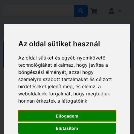
Az oldal sütiket használ
HÁZ KERT HOBBY
Kert
Az oldal sütiket és egyéb nyomkövető
Öntözéstechnika
Kerti tömlők dobok
technológiákat alkalmaz, hogy javítsa a
böngészési élményét, azzal hogy
személyre szabott tartalmakat és célzott
hirdetéseket jelenít meg, és elemzi a
weboldalunk forgalmát, hogy megtudjuk
honnan érkeztek a látogatóink.
Elfogadom
Elutasítom