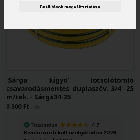
Beállítások megváltoztatása
'Sárga kígyó' locsolótömlő
csavarodásmentes duplaszöv. 3/4' 25
m/tek. - Sárga34-25
8 800 Ft
/ db
4.7
Kiválóra értékelt szolgáltatás 2026
igazolta: Trustindex