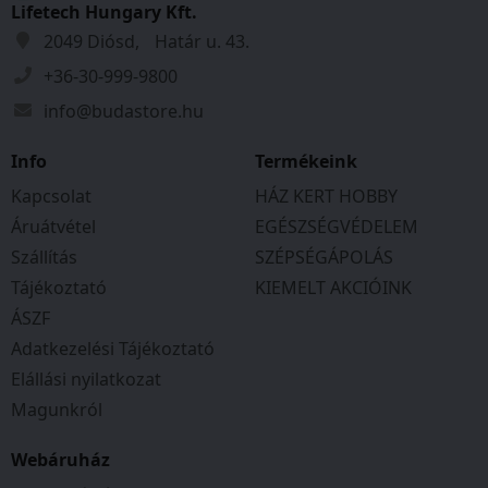
NORMÁL HASZNÁLATI KÖRÜLMÉNYEK
Lifetech Hungary Kft.
KÖZÖTT
2049 Diósd, Határ u. 43.
+36-30-999-9800
KADMIUM, BÁRIUM ÉS ÓLOMMENTES
info@budastore.hu
MAXIMÁLIS ÜZEMI NYOMÁS: 20bar
Info
Termékeink
SOKRÉTŰ FELHASZNÁLÁS
Kapcsolat
HÁZ KERT HOBBY
Áruátvétel
EGÉSZSÉGVÉDELEM
Szállítás
SZÉPSÉGÁPOLÁS
Tájékoztató
KIEMELT AKCIÓINK
ÁSZF
Adatkezelési Tájékoztató
Elállási nyilatkozat
Magunkról
Webáruház