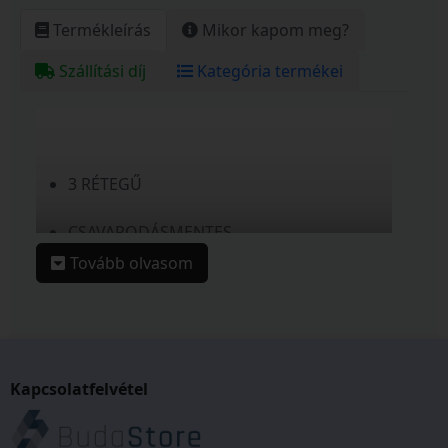
Termékleírás
Mikor kapom meg?
Szállítási díj
Kategória termékei
3 RÉTEGŰ
CSAVARODÁSMENTES
Tovább olvasom
HORGOLT SZÖVÉSŰ
UV ÁLLÓ, BELSŐ RÉTEG ALGAÁLLÓ
HŐMÉRSÉKLET TARTOMÁNY: 0/+60°C
Kapcsolatfelvétel
HOSSZÚ TÁVÚ FELHASZNÁLHATÓSÁG