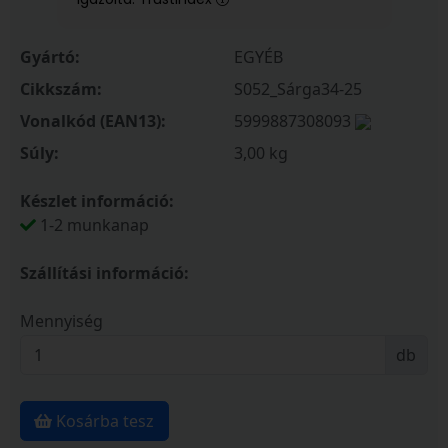
Gyártó:
EGYÉB
Cikkszám:
S052_Sárga34-25
Vonalkód (EAN13):
5999887308093
Súly:
3,00 kg
Készlet információ:
1-2 munkanap
Szállítási információ:
Mennyiség
db
Kosárba tesz