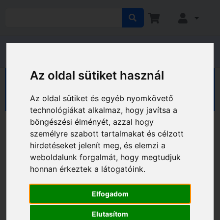
Az oldal sütiket használ
HÁZ KERT HOBBY
Ház
Lakberendezés
Székek
Az oldal sütiket és egyéb nyomkövető
technológiákat alkalmaz, hogy javítsa a
böngészési élményét, azzal hogy
személyre szabott tartalmakat és célzott
hirdetéseket jelenít meg, és elemzi a
weboldalunk forgalmát, hogy megtudjuk
honnan érkeztek a látogatóink.
Elfogadom
Elutasítom