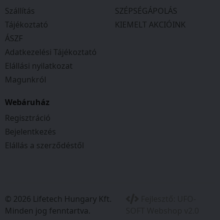
Ülőpárna vastagsága: 7 cm
Szállítás
SZÉPSÉGÁPOLÁS
Lábtartó mérete: 42x24x15 cm
Tájékoztató
KIEMELT AKCIÓINK
Maximális teherbírás: 120 kg
ÁSZF
Csomag mérete: 68x26x50 cm
Adatkezelési Tájékoztató
Csomag súlya: 9,1 kg
Elállási nyilatkozat
Magunkról
Webáruház
Regisztráció
Bejelentkezés
Elállás a szerződéstől
© 2026 Lifetech Hungary Kft.
Fejlesztő:
UFO-
Minden jog fenntartva.
SOFT Webshop v2.0