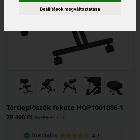
Beállítások megváltoztatása
Térdeplőszék fekete HOP1001086-1
29 490 Ft
36 990 Ft
/ db
4.7