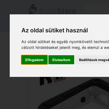
Termékeink
Kapcsolat
Áruátvét
Az oldal sütiket használ
Termékeink
HÁZ KERT HOBBY
Az oldal sütiket és egyéb nyomkövető technoló
célzott hirdetéseket jelenít meg, és elemzi a 
Elfogadom
Elutasítom
Beállítások megvá