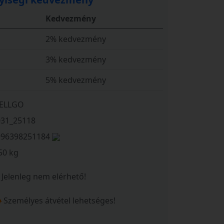
Kedvezmény
2% kedvezmény
3% kedvezmény
5% kedvezmény
ELLGO
031_25118
996398251184
50 kg
Jelenleg nem elérhető!
Személyes átvétel lehetséges!