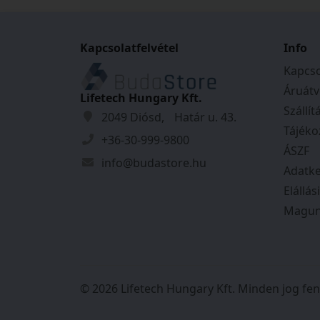
Kapcsolatfelvétel
Info
Kapcso
Áruátv
Lifetech Hungary Kft.
Szállít
2049 Diósd, Határ u. 43.
Tájéko
+36-30-999-9800
ÁSZF
info@budastore.hu
Adatke
Elállás
Magun
© 2026 Lifetech Hungary Kft. Minden jog fen