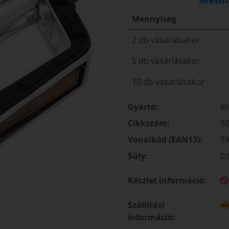
Mennyiség
2 db vásárlásakor
5 db vásárlásakor
10 db vásárlásakor
Gyártó:
W
Cikkszám:
S
Vonalkód (EAN13):
5
Súly:
0,
Készlet információ:
Szállítási
információ: