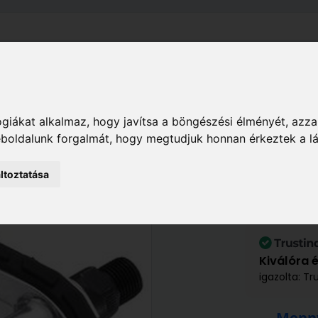
el
Szállítás
Tájékoztató
ÁSZF
Adatkezelési Tájékoz
Hobby
Sport, kerékpár
Pedálok
Wellgo Pedá
giákat alkalmaz, hogy javítsa a böngészési élményét, azza
weboldalunk forgalmát, hogy megtudjuk honnan érkeztek a l
Wellgo Pedál C0
ltoztatása
7 820 Ft
8 690 Ft
/ db
Kiválóra 
igazolta: Tr
Menny