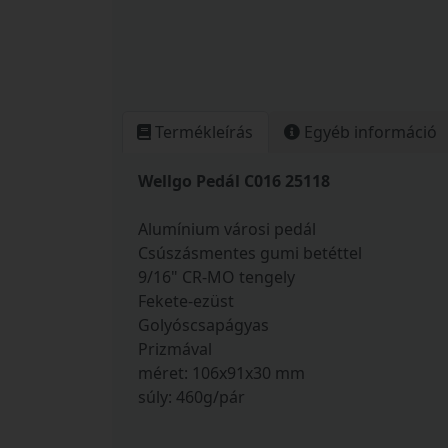
Termékleírás
Egyéb információ
Wellgo Pedál C016 25118
Alumínium városi pedál
Csúszásmentes gumi betéttel
9/16" CR-MO tengely
Fekete-ezüst
Golyóscsapágyas
Prizmával
méret: 106x91x30 mm
súly: 460g/pár