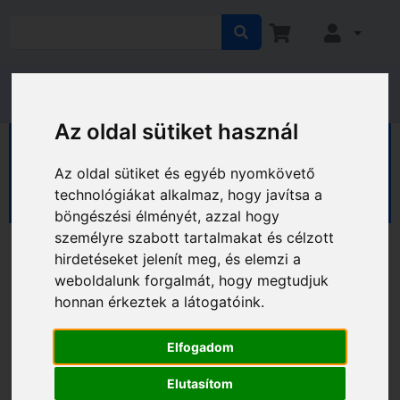
Az oldal sütiket használ
HÁZ KERT HOBBY
Kert
Kerti eszközök
Fű- és lombápolás
Fűnyírók
Az oldal sütiket és egyéb nyomkövető
Benzines fűnyírók
technológiákat alkalmaz, hogy javítsa a
böngészési élményét, azzal hogy
személyre szabott tartalmakat és célzott
hirdetéseket jelenít meg, és elemzi a
weboldalunk forgalmát, hogy megtudjuk
honnan érkeztek a látogatóink.
Elfogadom
Elutasítom