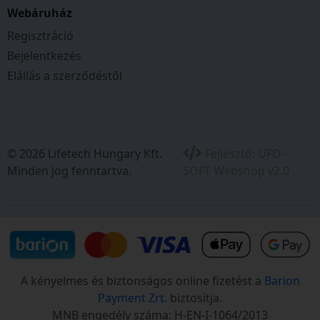
Golyóscsapágyas kerekek Igen
Webáruház
Regisztráció
Working area
Bejelentkezés
Alkalmas fűfelület m2-ben 1200 QM
Elállás a szerződéstől
Engine
Automata szivatóval felszerelt Igen
Hengerűrtartalom ccm-ben 131
Fordulatszám óra/perc 2800
© 2026 Lifetech Hungary Kft.
Fejlesztő:
UFO-
Teljesítmény kW-ban 1.9 KW
Minden jog fenntartva.
SOFT Webshop v2.0
Szivató igen
Motorhengerek száma 1
Gép teljesítmény kW-ban 1.9
Erőteljes és letisztult – benzines fűnyíró Easy
A kényelmes és biztonságos online fizetést a
Barion
4.66 P-D
Payment Zrt.
biztosítja.
Az Easy 4.66 P-D fűnyíró kiemelkedik kiváló ár-
MNB engedély száma: H-EN-I-1064/2013