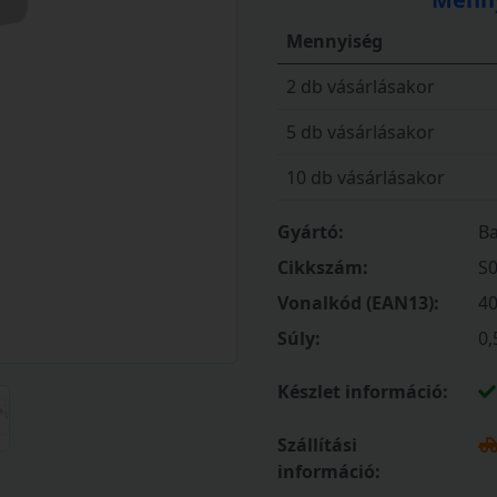
Mennyiség
2 db vásárlásakor
5 db vásárlásakor
10 db vásárlásakor
Gyártó:
Ba
Cikkszám:
S
Vonalkód (EAN13):
4
Súly:
0,
Készlet információ:
Szállítási
információ: