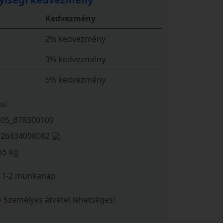
Kedvezmény
2% kedvezmény
3% kedvezmény
5% kedvezmény
si
005_B78300109
026434098082
55 kg
1-2 munkanap
Személyes átvétel lehetséges!