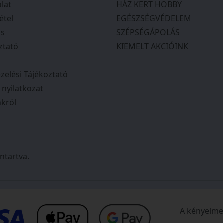
lat
HÁZ KERT HOBBY
étel
EGÉSZSÉGVÉDELEM
ás
SZÉPSÉGÁPOLÁS
ztató
KIEMELT AKCIÓINK
zelési Tájékoztató
i nyilatkozat
król
ntartva.
A kényelmes