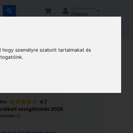
Bejelentkezés
Fiókom
tató
Elállási nyilatkozat
Magunkról
Z W kilincs B78300109
l hogy személyre szabott tartalmakat és
átogatóink.
 W kilincs B78300109
4.7
értékelt szolgáltatás 2026
ustindex
iségi kedvezmény