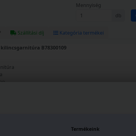
Mennyiség
db
?
Szállítási díj
Kategória termékei
 kilincsgarnitúra B78300109
rnitúra
ra
lap
a
tó
Termékeink
ül