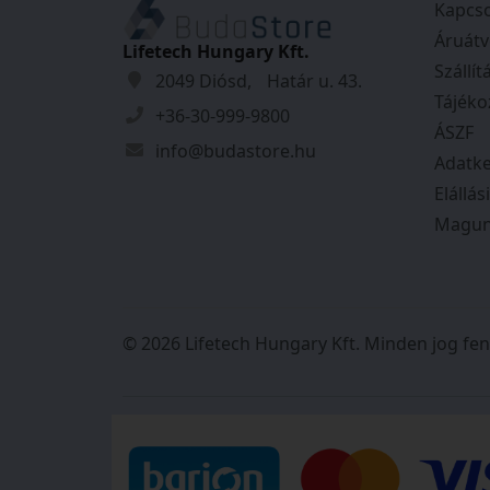
Kapcso
Áruátv
Tulajdonságok
Lifetech Hungary Kft.
Szállít
2049 Diósd, Határ u. 43.
Szín:
Fehér
Tájéko
+36-30-999-9800
Tömeg:
0,545
kg
ÁSZF
info@budastore.hu
Adatke
Elállás
Magun
© 2026 Lifetech Hungary Kft. Minden jog fen