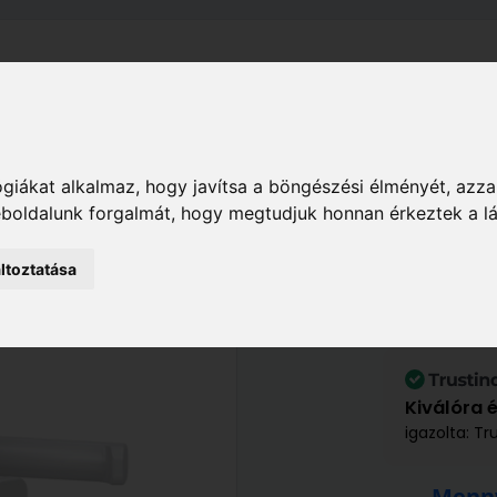
el
Szállítás
Tájékoztató
ÁSZF
Adatkezelési Tájékoz
Ház
Kaputechnika
Kilincsek
Basi SRS 4100 P
giákat alkalmaz, hogy javítsa a böngészési élményét, azza
weboldalunk forgalmát, hogy megtudjuk honnan érkeztek a l
ltoztatása
Basi SRS 4100 PZ
6 370 Ft
/ db
Kiválóra 
igazolta: Tr
Menny