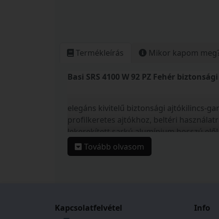
Termékleírás
Mikor kapom meg
Basi SRS 4100 W 92 PZ Fehér biztonsági
elegáns kivitelű biztonsági ajtókilincs-ga
profilkeretes ajtókhoz, beltéri használat
lekerekített sarkú alumínium hosszú elő
esztétikus, L-alakú kilincsforma
Tovább olvasom
rugós (fixen forgatható) kilincsmechanik
teljesen rejtett csavarozású rögzítés
kilincs-kilincs távolság: 92 mm
kilincstengely: 8 mm
45–82 mm ajtóvastagsághoz alkalmazha
Kapcsolatfelvétel
Info
minőségi fehér színű alumíniumból kész