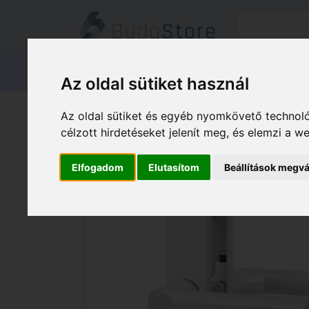
Termékeink
Kapcsolat
Áruátvét
Az oldal sütiket használ
Termékeink
HÁZ KERT HOBBY
Az oldal sütiket és egyéb nyomkövető technoló
célzott hirdetéseket jelenít meg, és elemzi a 
Elfogadom
Elutasítom
Beállítások megvá