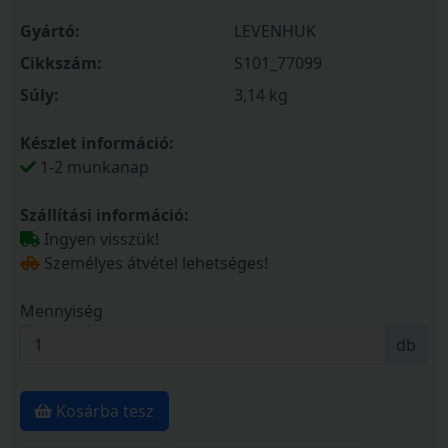
Gyártó:
LEVENHUK
Cikkszám:
S101_77099
Súly:
3,14 kg
Készlet információ:
1-2 munkanap
Szállítási információ:
Ingyen visszük!
Személyes átvétel lehetséges!
Mennyiség
db
Kosárba tesz