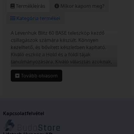
Termékleírás
Mikor kapom meg?
Kategória termékei
A Levenhuk Blitz 60 BASE teleszkóp kezdő
csillagászok számára készült. Könnyen
kezelhető, és bővített készletben kapható.
Kiváló eszköz a Hold és a földi tájak
tanulmányozására. Kiváló választás azoknak,
akik még csak most kezdenek ismerkedni a
Tovább olvasom
világűrrel és a csillagászattal. Felnőttek és
gyermekek számára egyaránt nagyszerű
ajándék.
Az akromatikus refraktor a tükröződésgátló
bevonattal, üvegből készült optikai elemeknek
Kapcsolatfelvétel
köszönhetően tiszta és éles képet nyújt. A
nagy rekesznyílásnak (60 mm) köszönhetően a
Hold és a földi objektumok megfigyelésére is