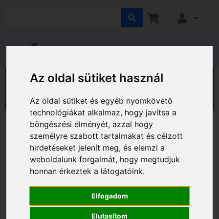
Az oldal sütiket használ
HÁZ KERT HOBBY
Ház
Fotó Kamera
Optikai termékek
Teleszkópok
Az oldal sütiket és egyéb nyomkövető
technológiákat alkalmaz, hogy javítsa a
böngészési élményét, azzal hogy
személyre szabott tartalmakat és célzott
hirdetéseket jelenít meg, és elemzi a
weboldalunk forgalmát, hogy megtudjuk
honnan érkeztek a látogatóink.
Elfogadom
Elutasítom