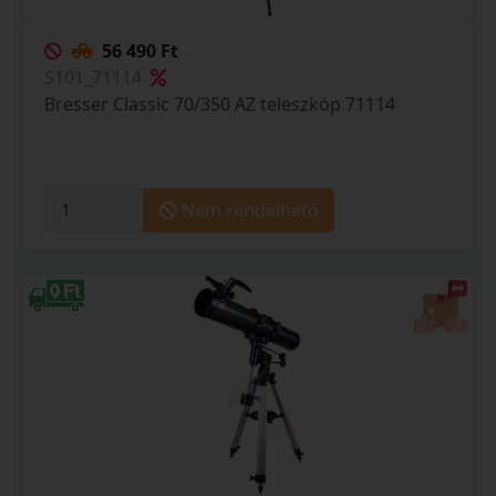
56 490 Ft
S101_71114
Bresser Classic 70/350 AZ teleszkóp 71114
Nem rendelhető