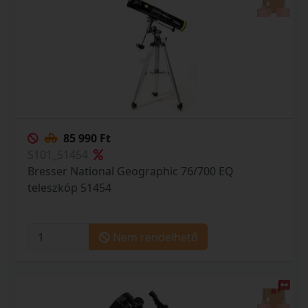
85 990 Ft
S101_51454
Bresser National Geographic 76/700 EQ
teleszkóp 51454
Nem rendelhető