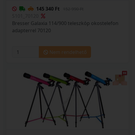
145 340 Ft
152 990 Ft
S101_70120
Bresser Galaxia 114/900 teleszkóp okostelefon
adapterrel 70120
Nem rendelhető