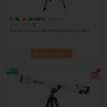
66 490 Ft
69 990 Ft
S101_17803
Bresser Arcturus 60/700 AZ teleszkóp 17803
Nem rendelhető