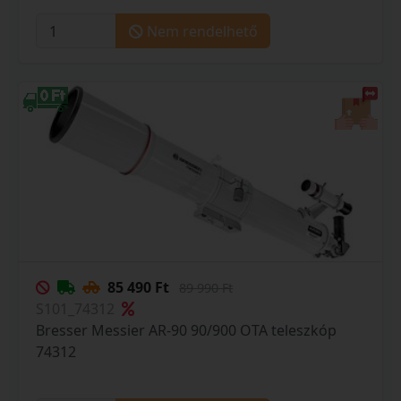
Nem rendelhető
85 490 Ft
89 990 Ft
S101_74312
Bresser Messier AR-90 90/900 OTA teleszkóp
74312