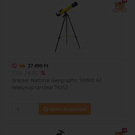
27 490 Ft
S101_74352
Bresser National Geographic 50/600 AZ
teleszkóp tartóval 74352
Nem rendelhető