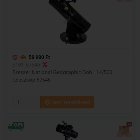
59 990 Ft
S101_67546
Bresser National Geographic Dob 114/500
teleszkóp 67546
Nem rendelhető