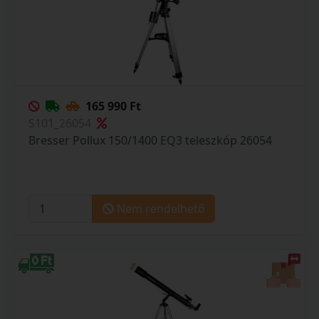
165 990 Ft
S101_26054
Bresser Pollux 150/1400 EQ3 teleszkóp 26054
Nem rendelhető