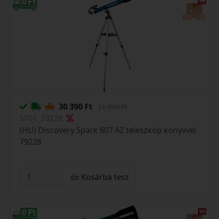
30 390 Ft
31 990 Ft
S101_79228
(HU) Discovery Spark 607 AZ teleszkóp könyvvel
79228
Kosárba tesz