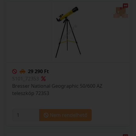
29 290 Ft
S101_72353
Bresser National Geographic 50/600 AZ
teleszkóp 72353
Nem rendelhető