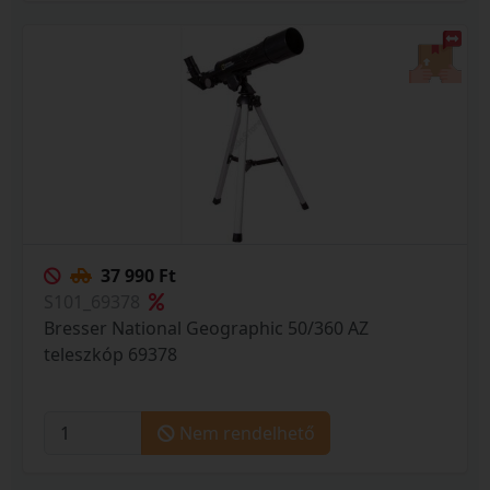
37 990 Ft
S101_69378
Bresser National Geographic 50/360 AZ
teleszkóp 69378
Nem rendelhető