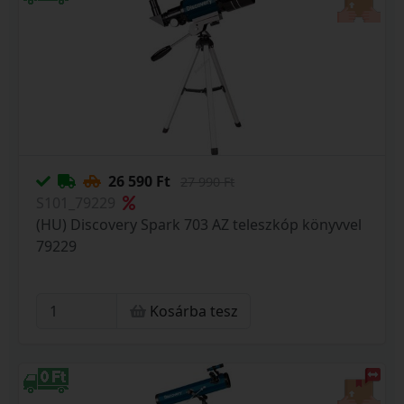
26 590 Ft
27 990 Ft
S101_79229
(HU) Discovery Spark 703 AZ teleszkóp könyvvel
79229
Kosárba tesz