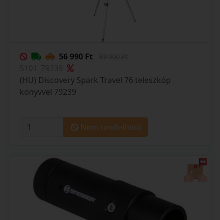
56 990 Ft
59 990 Ft
S101_79239
(HU) Discovery Spark Travel 76 teleszkóp
könyvvel 79239
Nem rendelhető