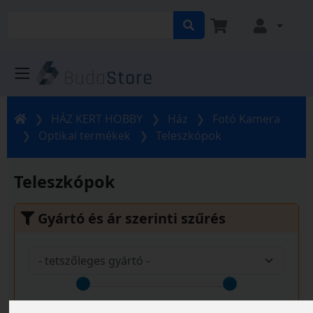
HÁZ KERT HOBBY
Ház
Fotó Kamera
Optikai termékek
Teleszkópok
Teleszkópok
Gyártó és ár szerinti szűrés