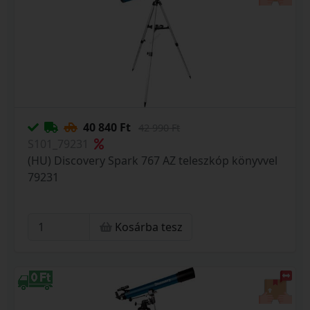
40 840 Ft
42 990 Ft
S101_79231
(HU) Discovery Spark 767 AZ teleszkóp könyvvel
79231
Kosárba tesz