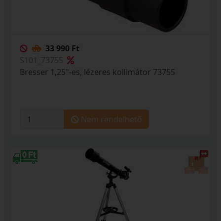
33 990 Ft
S101_73755
Bresser 1,25"-es, lézeres kollimátor 73755
Nem rendelhető