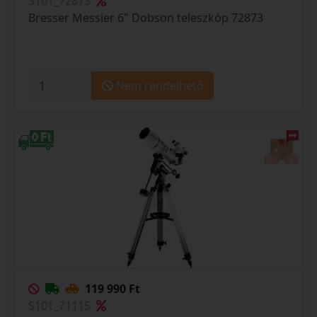
S101_72873
Bresser Messier 6" Dobson teleszkóp 72873
Nem rendelhető
119 990 Ft
S101_71115