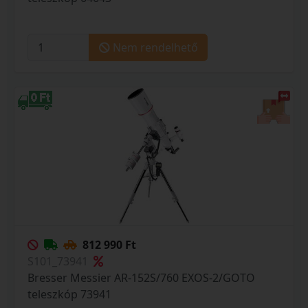
Nem rendelhető
812 990 Ft
S101_73941
Bresser Messier AR-152S/760 EXOS-2/GOTO
teleszkóp 73941