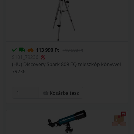
113 990 Ft
119 990 Ft
S101_79236
(HU) Discovery Spark 809 EQ teleszkóp könyvvel
79236
Kosárba tesz