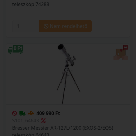
teleszkóp 74288
Nem rendelhető
409 990 Ft
S101_64643
Bresser Messier AR-127L/1200 (EXOS-2/EQ5)
teleszkóp 64643