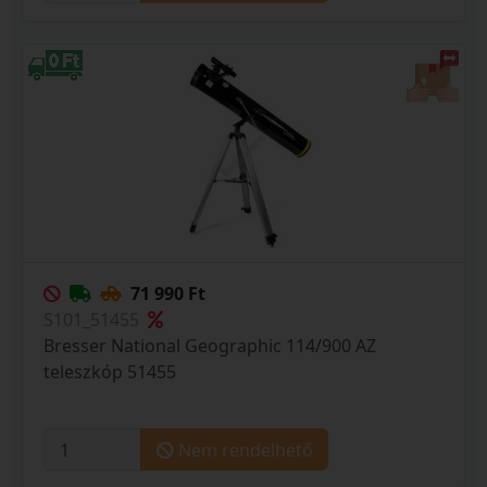
71 990 Ft
S101_51455
Bresser National Geographic 114/900 AZ
teleszkóp 51455
Nem rendelhető