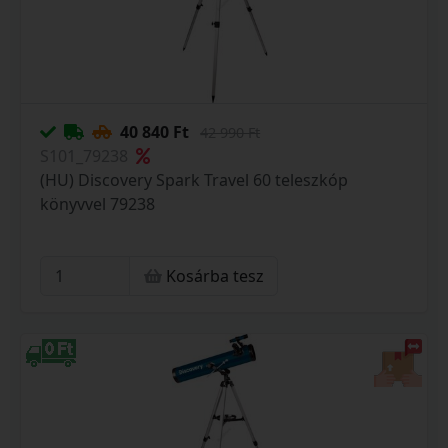
40 840 Ft
42 990 Ft
S101_79238
(HU) Discovery Spark Travel 60 teleszkóp
könyvvel 79238
Kosárba tesz