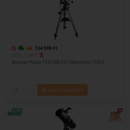
134 990 Ft
S101_17807
Bresser Pluto 114/500 EQ Teleszkóp 17807
Nem rendelhető