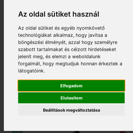
Az oldal sütiket használ
Az oldal sütiket és egyéb nyomkövető
technológiákat alkalmaz, hogy javítsa a
böngészési élményét, azzal hogy személyre
szabott tartalmakat és célzott hirdetéseket
jelenít meg, és elemzi a weboldalunk
forgalmát, hogy megtudjuk honnan érkeztek a
23 740 Ft
24 990 Ft
látogatóink.
S101_79227
(HU) Discovery Spark 506 AZ teleszkóp könyvvel
Elfogadom
79227
Elutasítom
Beállítások megváltoztatása
Kosárba tesz