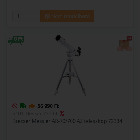
Nem rendelhető
56 990 Ft
S101_Besser 72334
Bresser Messier AR-70/700 AZ teleszkóp 72334