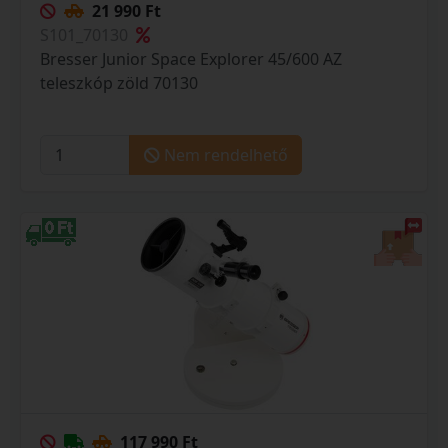
21 990 Ft
S101_70130
Bresser Junior Space Explorer 45/600 AZ
teleszkóp zöld 70130
Nem rendelhető
117 990 Ft